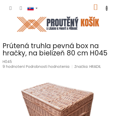
Prejsť
NÁKU
na
obsah
KOŠÍK
Prútená truhla pevná box na
hračky, na bielizeň 80 cm H045
H045
Priemerné
9 hodnotení
Podrobnosti hodnotenia
Značka:
HRADIL
hodnotenie
produktu
je
5,0
z
5
hviezdičiek.