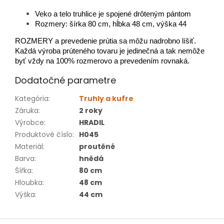
Veko a telo truhlice je spojené drôteným pántom
Rozmery: šírka 80 cm, hĺbka 48 cm, výška 44
ROZMERY a prevedenie prútia sa môžu nadrobno líšiť.
Každá výroba prúteného tovaru je jedinečná a tak nemôže
byť vždy na 100% rozmerovo a prevedením rovnaká.
Dodatočné parametre
Kategória
:
Truhly a kufre
Záruka
:
2 roky
Výrobce
:
HRADIL
Produktové číslo
:
H045
Materiál
:
proutěné
Barva
:
hnědá
Šířka
:
80 cm
Hloubka
:
48 cm
Výška
:
44 cm
Z