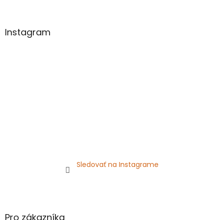
á
p
ä
Instagram
t
i
e
Sledovať na Instagrame
Pro zákazníka