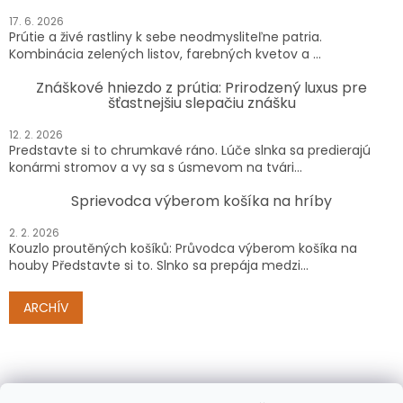
17. 6. 2026
Prútie a živé rastliny k sebe neodmysliteľne patria.
Kombinácia zelených listov, farebných kvetov a ...
Znáškové hniezdo z prútia: Prirodzený luxus pre
šťastnejšiu slepačiu znášku
12. 2. 2026
Predstavte si to chrumkavé ráno. Lúče slnka sa predierajú
konármi stromov a vy sa s úsmevom na tvári...
Sprievodca výberom košíka na hríby
2. 2. 2026
Kouzlo proutěných košíků: Průvodca výberom košíka na
houby Představte si to. Slnko sa prepája medzi...
ARCHÍV