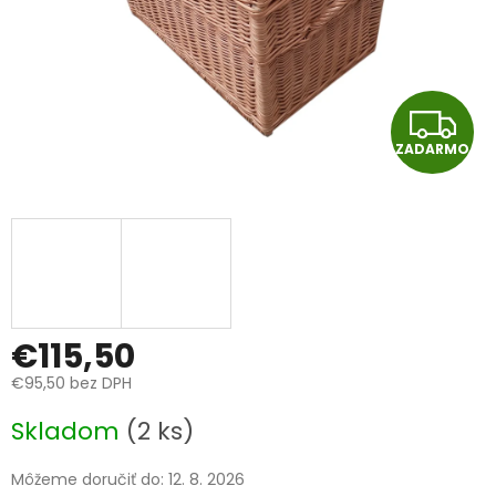
Z
ZADARMO
A
D
A
R
M
€115,50
€95,50 bez DPH
O
Jednotková
Skladom
(2 ks)
cena:
Môžeme doručiť do:
12. 8. 2026