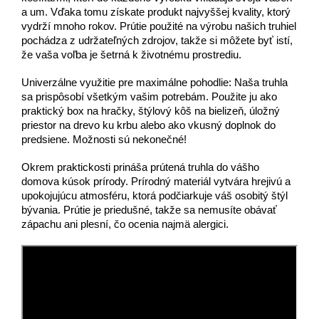
a um. Vďaka tomu získate produkt najvyššej kvality, ktorý
vydrží mnoho rokov. Prútie použité na výrobu našich truhiel
pochádza z udržateľných zdrojov, takže si môžete byť istí,
že vaša voľba je šetrná k životnému prostrediu.
Univerzálne využitie pre maximálne pohodlie: Naša truhla
sa prispôsobí všetkým vašim potrebám. Použite ju ako
praktický box na hračky, štýlový kôš na bielizeň, úložný
priestor na drevo ku krbu alebo ako vkusný doplnok do
predsiene. Možnosti sú nekonečné!
Okrem praktickosti prináša prútená truhla do vášho
domova kúsok prírody. Prírodný materiál vytvára hrejivú a
upokojujúcu atmosféru, ktorá podčiarkuje váš osobitý štýl
bývania. Prútie je priedušné, takže sa nemusíte obávať
zápachu ani plesní, čo ocenia najmä alergici.