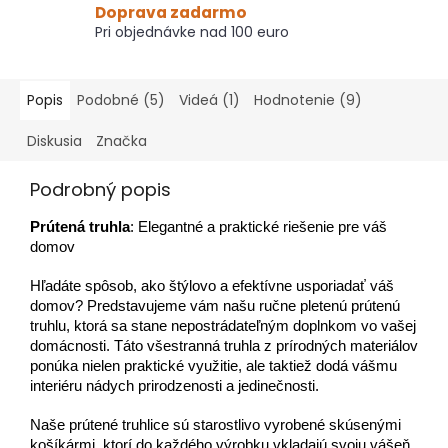
Doprava zadarmo
Pri objednávke nad 100 euro
Popis
Podobné (5)
Videá (1)
Hodnotenie (9)
Diskusia
Značka
Podrobný popis
Prútená truhla
: Elegantné a praktické riešenie pre váš
domov
Hľadáte spôsob, ako štýlovo a efektívne usporiadať váš
domov? Predstavujeme vám našu ručne pletenú prútenú
truhlu, ktorá sa stane nepostrádateľným doplnkom vo vašej
domácnosti. Táto všestranná truhla z prírodných materiálov
ponúka nielen praktické využitie, ale taktiež dodá vášmu
interiéru nádych prirodzenosti a jedinečnosti.
Naše prútené truhlice sú starostlivo vyrobené skúsenými
košíkármi, ktorí do každého výrobku vkladajú svoju vášeň