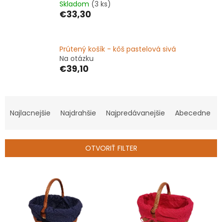
Skladom
(3 ks)
€33,30
Prútený košík - kôš pastelová sivá
Na otázku
€39,10
R
a
Najlacnejšie
Najdrahšie
Najpredávanejšie
Abecedne
d
e
n
OTVORIŤ FILTER
i
e
V
p
ý
r
p
o
i
d
s
u