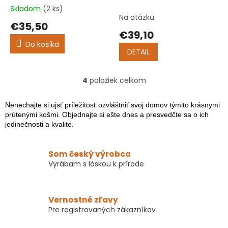
Skladom
(2 ks)
Priemerné
Na otázku
hodnotenie
€35,50
produktu
€39,10
je
Do košíka
5,0
DETAIL
z
5
hviezdičiek.
4
položiek celkom
O
v
l
Nenechajte si ujsť príležitosť ozvláštniť svoj domov týmito krásnymi
á
prútenými košmi. Objednajte si ešte dnes a presvedčte sa o ich
d
jedinečnosti a kvalite.
a
c
i
Som český výrobca
e
Vyrábam s láskou k prírode
p
r
v
Vernostné zľavy
k
y
Pre registrovaných zákazníkov
v