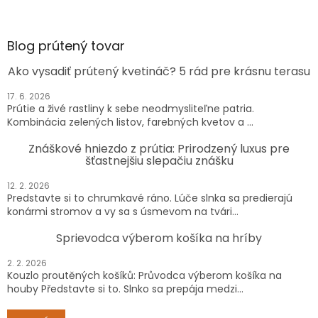
Blog prútený tovar
Ako vysadiť prútený kvetináč? 5 rád pre krásnu terasu
17. 6. 2026
Prútie a živé rastliny k sebe neodmysliteľne patria.
Kombinácia zelených listov, farebných kvetov a ...
Znáškové hniezdo z prútia: Prirodzený luxus pre
šťastnejšiu slepačiu znášku
12. 2. 2026
Predstavte si to chrumkavé ráno. Lúče slnka sa predierajú
konármi stromov a vy sa s úsmevom na tvári...
Sprievodca výberom košíka na hríby
2. 2. 2026
Kouzlo proutěných košíků: Průvodca výberom košíka na
houby Představte si to. Slnko sa prepája medzi...