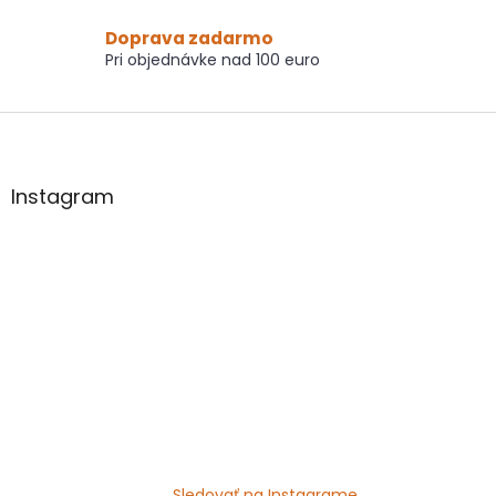
ý
p
Doprava zadarmo
i
Pri objednávke nad 100 euro
s
u
Z
á
p
ä
Instagram
t
i
e
Sledovať na Instagrame