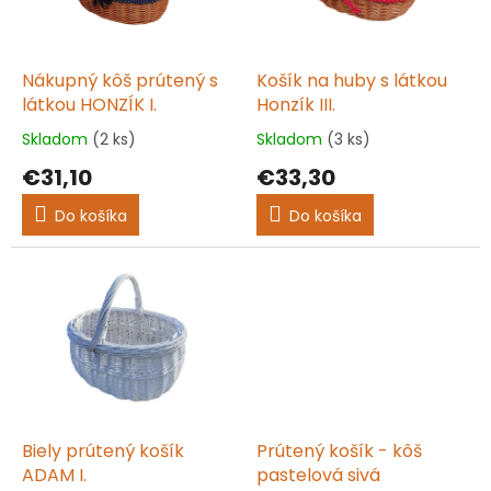
p
k
r
t
o
o
d
Nákupný kôš prútený s
Košík na huby s látkou
v
u
látkou HONZÍK I.
Honzík III.
k
Skladom
(2 ks)
Skladom
(3 ks)
Priemerné
Priemerné
t
hodnotenie
hodnotenie
€31,10
€33,30
o
produktu
produktu
v
je
je
Do košíka
Do košíka
5,0
5,0
z
z
5
5
hviezdičiek.
hviezdičiek.
Biely prútený košík
Prútený košík - kôš
ADAM I.
pastelová sivá