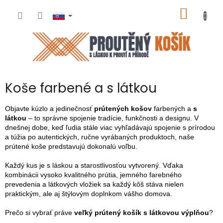
Prejsť
NÁKU
na
obsah
KOŠÍK
Koše farbené a s látkou
Objavte kúzlo a jedinečnosť
prútených košov
farbených a
s
látkou
– to správne spojenie tradície, funkčnosti a designu. V
dnešnej dobe, keď ľudia stále viac vyhľadávajú spojenie s prírodou
a túžia po autentických, ručne vyrábaných produktoch, naše
prútené koše predstavujú dokonalú voľbu.
Každý kus je s láskou a starostlivosťou vytvorený. Vďaka
kombinácii vysoko kvalitného prútia, jemného farebného
prevedenia a látkových vložiek sa každý kôš stáva nielen
praktickým, ale aj štýlovým doplnkom vášho domova.
Prečo si vybrať práve
veľký prútený košík s látkovou výplňou
?