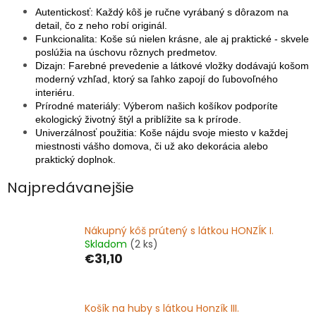
Autentickosť: Každý kôš je ručne vyrábaný s dôrazom na
detail, čo z neho robí originál.
Funkcionalita: Koše sú nielen krásne, ale aj praktické - skvele
poslúžia na úschovu rôznych predmetov.
Dizajn: Farebné prevedenie a látkové vložky dodávajú košom
moderný vzhľad, ktorý sa ľahko zapojí do ľubovoľného
interiéru.
Prírodné materiály: Výberom našich košíkov podporíte
ekologický životný štýl a priblížite sa k prírode.
Univerzálnosť použitia: Koše nájdu svoje miesto v každej
miestnosti vášho domova, či už ako dekorácia alebo
praktický doplnok.
Najpredávanejšie
Nákupný kôš prútený s látkou HONZÍK I.
Skladom
(2 ks)
€31,10
Košík na huby s látkou Honzík III.