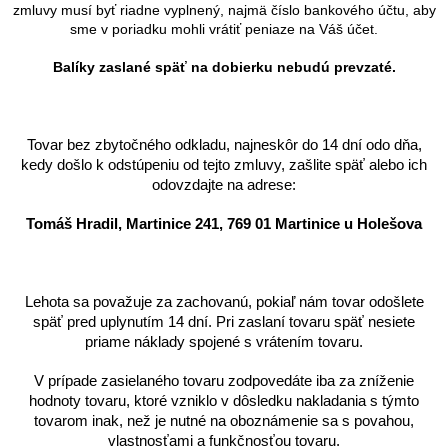
zmluvy musí byť riadne vyplnený, najmä číslo bankového účtu, aby
sme v poriadku mohli vrátiť peniaze na Váš účet.
Balíky zaslané späť na dobierku nebudú prevzaté.
Tovar bez zbytočného odkladu, najneskôr do 14 dní odo dňa,
kedy došlo k odstúpeniu od tejto zmluvy, zašlite späť alebo ich
odovzdajte na adrese:
Tomáš Hradil, Martinice 241, 769 01 Martinice u Holešova
Lehota sa považuje za zachovanú, pokiaľ nám tovar odošlete
späť pred uplynutím 14 dní.
Pri zaslaní tovaru späť nesiete
priame náklady spojené s vrátením tovaru.
V prípade zasielaného tovaru zodpovedáte iba za zníženie
hodnoty tovaru, ktoré vzniklo v dôsledku nakladania s týmto
tovarom inak, než je nutné na oboznámenie sa s povahou,
vlastnosťami a funkčnosťou tovaru.