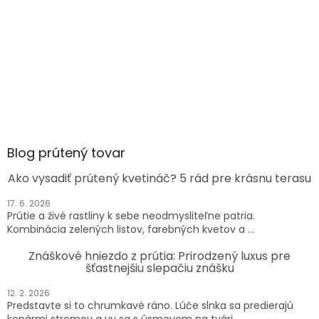
Blog prútený tovar
Ako vysadiť prútený kvetináč? 5 rád pre krásnu terasu
17. 6. 2026
Prútie a živé rastliny k sebe neodmysliteľne patria.
Kombinácia zelených listov, farebných kvetov a ...
Znáškové hniezdo z prútia: Prirodzený luxus pre
šťastnejšiu slepačiu znášku
12. 2. 2026
Predstavte si to chrumkavé ráno. Lúče slnka sa predierajú
konármi stromov a vy sa s úsmevom na tvári...