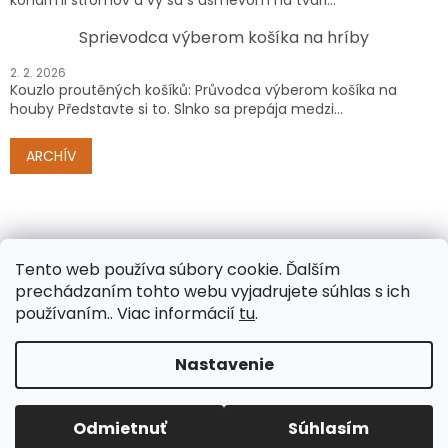
Sprievodca výberom košíka na hríby
2. 2. 2026
Kouzlo proutěných košíků: Průvodca výberom košíka na
houby Představte si to. Slnko sa prepája medzi...
ARCHÍV
Tento web používa súbory cookie.
Ďalším
prechádzaním tohto webu vyjadrujete súhlas s ich
používaním.. Viac informácií
tu
.
Vytvoril Shoptet
Nastavenie
Copyright 2026
www.e-proutenezbozi.cz/sk/
. Všetky
Odmietnuť
Súhlasím
práva vyhradené.
Upraviť nastavenie cookies