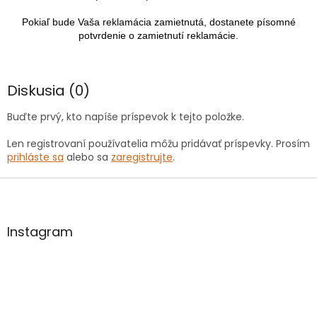
Pokiaľ bude Vaša reklamácia zamietnutá, dostanete písomné
potvrdenie o zamietnutí reklamácie.
Diskusia (0)
Buďte prvý, kto napíše príspevok k tejto položke.
Len registrovaní používatelia môžu pridávať príspevky. Prosím
prihláste sa
alebo sa
zaregistrujte
.
Z
á
p
ä
Instagram
t
i
e