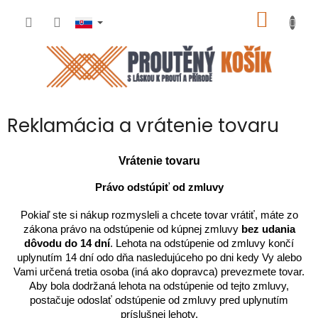
Prejsť
NÁKU
na
obsah
KOŠÍK
Reklamácia a vrátenie tovaru
Vrátenie tovaru
Právo odstúpiť od zmluvy
Pokiaľ ste si nákup rozmysleli a chcete tovar vrátiť, máte zo
zákona právo na odstúpenie od kúpnej zmluvy
bez udania
dôvodu do 14 dní
.
Lehota na odstúpenie od zmluvy končí
uplynutím 14 dní odo dňa nasledujúceho po dni kedy Vy alebo
Vami určená tretia osoba (iná ako dopravca) prevezmete tovar.
Aby bola dodržaná lehota na odstúpenie od tejto zmluvy,
postačuje odoslať odstúpenie od zmluvy pred uplynutím
príslušnej lehoty.