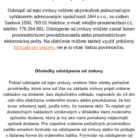
Odstúpiť od tejto zmluvy môžete akýmkoľvek jednoznačným
vyhlásením adresovaným spoločnosti JAH s.r.o., so sídlom
Sadová 1550, 769 01 Holešov, e-mail: info@e-proutenezbozi.cz,
telefón: 776 264 681. Odstúpenie od zmluvy môžete zaslať listom
prostredníctvom prevádzkovateľa
alebo prostredníctvom
elektronickej pošty.
Na uľahčenie môžete taktiež využiť priložený
formulář pro vrácení
, nie je to však Vašou povinnosťou.
Dôsledky odstúpenia od zmluvy
Pokiaľ odstúpite od tejto zmluvy, vrátime Vám všetky peňažné
prostriedky, ktoré sme od Vás na základe zmluvy prijali vrátane
nákladov na dodanie, bez zbytočného odkladu, najneskôr do 14 dní
odo dňa obdržania vráteného tovaru alebo preukázania, že bol
tovar odoslaný späť, podľa toho, čo nastane skôr. To neplatí pri
dodatočných nákladoch vzniknutých v dôsledku Vami zvoleného
spôsobu dodania, ktorý je iný ako nami ponúkaný najlacnejší
spôsob dodania. Pre úspešné vrátenie peňažných prostriedkov
zašlite emailom formulár na odstúpenie od zmluvy alebo ho pridajte
v tlačenej forme do vráteného balíka. Formulár na odstúpenie od