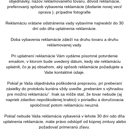
objednávky, názov reklamovaného tovaru, dôvod reklamácie,
preferovaný spôsob vybavenia reklamácie (dodanie novej veci/
oprava
), prípadne fotografie
Reklamáciu vrátane odstránenia vady vybavíme najneskôr do 30
dní odo dňa uplatnenia reklamácie.
Doba vybavenia reklamácie záleží na druhu tovaru a druhu
reklamovanej vady.
Pri uplatnení reklamácie Vám vydáme písomné potvrdenie
emailom, v ktorom bude uvedený dátum, kedy ste reklamáciu
uplatnili, čo je jej obsahom, aký spôsob reklamácie požadujete a
Vaše kontaktné údaje.
Pokiaľ je Vaša objednávka poškodená prepravou, pri preberaní
zásielky do protokolu kuriéra vždy uveďte „preberám s výhradou
pre možnú reklamáciu“.
Inak sa môže stať, že tovar nebude (aj
napriek zdanlivo nepoškodenej krabici) v poriadku a doručovacia
spoločnosť potom reklamáciu neuzná.
Pokiaľ nebude Vaša reklamácia vybavená v lehote 30 dní odo dňa
uplatnenia reklamácie, máte právo odstúpiť od kúpnej zmluvy alebo
požadovať primeranú zľavu.