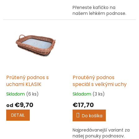
z
z
Přeneste kafičko na
5
5
našem lehkém podnose.
hviezdičiek.
hviezdičiek.
Prútený podnos s
Proutěný podnos
uchami KLASIK
speciál s velkými uchy
Skladom
(6 ks)
Skladom
(3 ks)
Priemerné
Priemerné
hodnotenie
hodnotenie
€9,70
€17,70
od
produktu
produktu
je
je
DETAIL
Do košíka
5,0
5,0
z
z
Najpredávanejší variant za
5
5
našej ponuky podnosov.
hviezdičiek.
hviezdičiek.