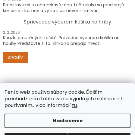
Predstavte si to chrumkavé ráno. Lúče slnka sa predierajú
konármi stromov a vy sa s úsmevom na tvári...
Sprievodca výberom košíka na hríby
2. 2. 2026
Kouzlo proutěných košíků: Průvodca výberom košíka na
houby Představte si to. Slnko sa prepája medzi...
ARCHÍV
Tento web používa súbory cookie.
Ďalším
prechádzaním tohto webu vyjadrujete súhlas s ich
používaním.. Viac informácií
tu
.
Vytvoril Shoptet
Nastavenie
Copyright 2026
www.e-proutenezbozi.cz/sk/
. Všetky