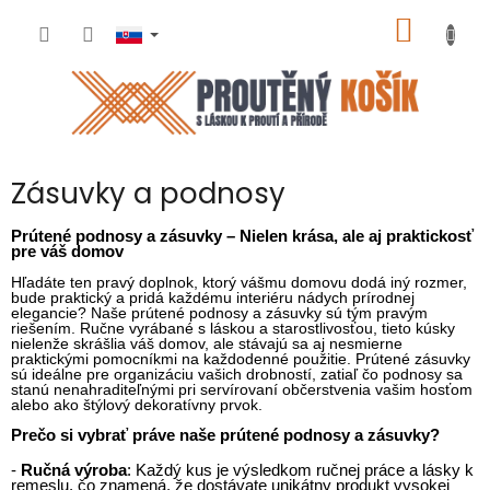
Prejsť
NÁKU
na
obsah
KOŠÍK
Zásuvky a podnosy
Prútené podnosy a zásuvky – Nielen krása, ale aj praktickosť
pre váš domov
Hľadáte ten pravý doplnok, ktorý vášmu domovu dodá iný rozmer,
bude praktický a pridá každému interiéru nádych prírodnej
elegancie? Naše prútené podnosy a zásuvky sú tým pravým
riešením. Ručne vyrábané s láskou a starostlivosťou, tieto kúsky
nielenže skrášlia váš domov, ale stávajú sa aj nesmierne
praktickými pomocníkmi na každodenné použitie. Prútené zásuvky
sú ideálne pre organizáciu vašich drobností, zatiaľ čo podnosy sa
stanú nenahraditeľnými pri servírovaní občerstvenia vašim hosťom
alebo ako štýlový dekoratívny prvok.
Prečo si vybrať práve naše prútené podnosy a zásuvky?
-
Ručná výroba
: Každý kus je výsledkom ručnej práce a lásky k
remeslu, čo znamená, že dostávate unikátny produkt vysokej