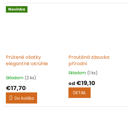
Novinka
Prútené ošatky
Proutěná zásuvka
elegantné okrúhle
přírodní
Skladom
(1 ks)
Priemerné
Skladom
(2 ks)
hodnotenie
€19,10
od
produktu
€17,70
je
DETAIL
5,0
Do košíka
z
5
hviezdičiek.