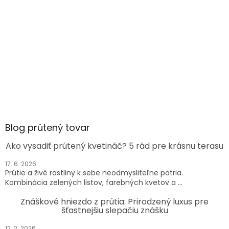
Blog prútený tovar
Ako vysadiť prútený kvetináč? 5 rád pre krásnu terasu
17. 6. 2026
Prútie a živé rastliny k sebe neodmysliteľne patria.
Kombinácia zelených listov, farebných kvetov a ...
Znáškové hniezdo z prútia: Prirodzený luxus pre
šťastnejšiu slepačiu znášku
12. 2. 2026