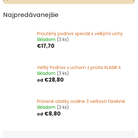
Najpredávanejšie
Proutěný podnos speciál s velkými uchy
Skladom
(3 ks)
€17,70
Veľký Podnos s uchom z prútia KLASIK II.
Skladom
(3 ks)
€28,80
od
Prútené ošatky oválne 3 veľkosti farebné
Skladom
(2 ks)
€8,80
od
R