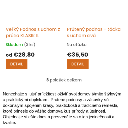
Veľký Podnos s uchom z
Prútený podnos - tácka
prútia KLASIK II.
s uchom sivá
Skladom
(3 ks)
Na otázku
Priemerné
Priemerné
hodnotenie
hodnotenie
€28,80
€35,50
od
produktu
produktu
je
je
DETAIL
DETAIL
5,0
5,0
z
z
5
5
8
položiek celkom
O
hviezdičiek.
hviezdičiek.
v
l
Nenechajte si ujsť príležitosť oživiť svoj domov týmito štýlovými
á
a praktickými doplnkami. Prútené podnosy a zásuvky sú
d
dokonalým spojením krásy, praktickosti a tradičného remesla,
a
ktoré prinesie do vášho domova kus prírody a útulnosti.
c
Objednajte si ešte dnes a presvedčte sa o ich jedinečnosti a
i
kvalite.
e