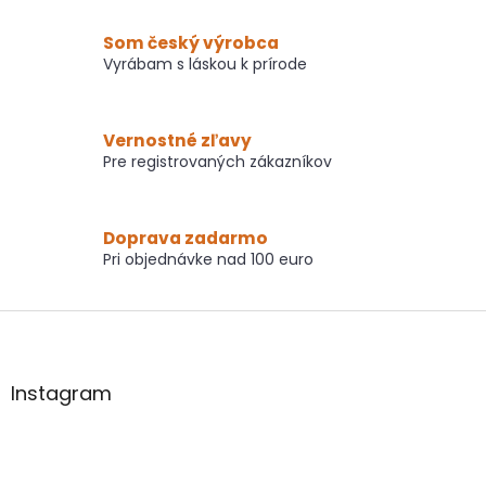
p
r
Som český výrobca
v
Vyrábam s láskou k prírode
k
y
v
ý
Vernostné zľavy
p
Pre registrovaných zákazníkov
i
s
u
Doprava zadarmo
Pri objednávke nad 100 euro
Z
á
p
ä
Instagram
t
i
e