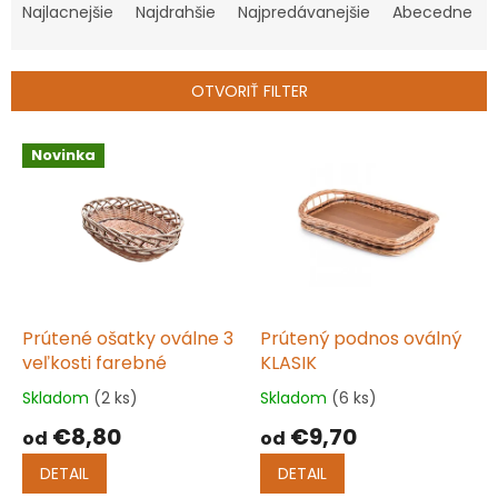
a
Najlacnejšie
Najdrahšie
Najpredávanejšie
Abecedne
d
e
n
OTVORIŤ FILTER
i
e
V
p
Novinka
ý
r
p
o
i
d
s
u
p
k
r
t
o
o
d
Prútené ošatky oválne 3
Prútený podnos oválný
v
u
veľkosti farebné
KLASIK
k
Skladom
(2 ks)
Skladom
(6 ks)
Priemerné
Priemerné
t
hodnotenie
hodnotenie
€8,80
€9,70
o
od
od
produktu
produktu
v
je
je
DETAIL
DETAIL
5,0
5,0