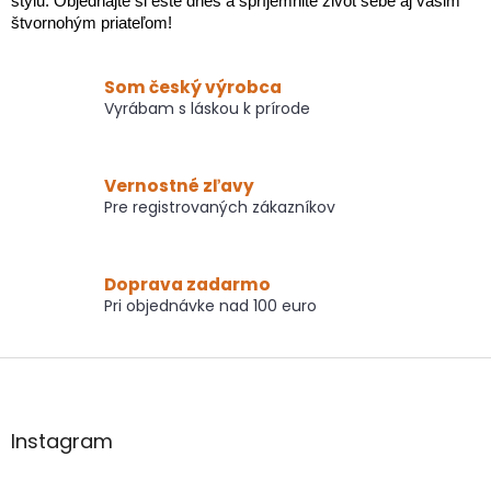
štýlu. Objednajte si ešte dnes a spríjemnite život sebe aj vašim
c
štvornohým priateľom!
i
e
p
Som český výrobca
r
Vyrábam s láskou k prírode
v
k
y
v
Vernostné zľavy
ý
Pre registrovaných zákazníkov
p
i
s
Doprava zadarmo
u
Pri objednávke nad 100 euro
Z
á
p
ä
Instagram
t
i