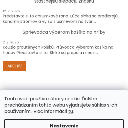
šťastnejšiu slepačiu znášku
12. 2. 2026
Predstavte si to chrumkavé ráno. Lúče slnka sa predierajú
konármi stromov a vy sa s úsmevom na tvári...
Sprievodca výberom košíka na hríby
2. 2. 2026
Kouzlo proutěných košíků: Průvodca výberom košíka na
houby Představte si to. Slnko sa prepája medzi...
ARCHÍV
Tento web používa súbory cookie.
Ďalším
prechádzaním tohto webu vyjadrujete súhlas s ich
používaním.. Viac informácií
tu
.
Vytvoril Shoptet
Nastavenie