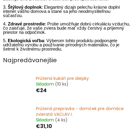
3.
Štýlový doplnok
: Elegantný dizajn pelechu krásne doplní
interiér vášho domova a stane sa jeho neodmysliteľnou
súčasťou.
4.
Zdravé prostredie
: Prútie umožňuje dobrú cirkuláciu vzduchu,
čo zaisťuje, že vaše zviera bude mať vždy čerstvý a príjemný
priestor na odpočinok.
5.
Ekologická voľba
: Výberom tohto produktu podporujete
udržateľnú výrobu a používanie prírodných materiálov, čo je
šetrné k životnému prostrediu.
Najpredávanejšie
Prútená kukaň pre sliepky
Skladom
(10 ks)
€24
Prútená prepravka - domček pre domáce
zvieratá VACLAV I.
Skladom
(4 ks)
€31,10