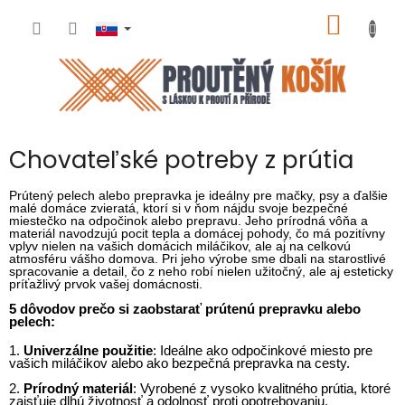
Prejsť
NÁKU
na
obsah
KOŠÍK
Chovateľské potreby z prútia
Prútený pelech alebo prepravka je ideálny pre mačky, psy a ďalšie
malé domáce zvieratá, ktorí si v ňom nájdu svoje bezpečné
miestečko na odpočinok alebo prepravu. Jeho prírodná vôňa a
materiál navodzujú pocit tepla a domácej pohody, čo má pozitívny
vplyv nielen na vašich domácich miláčikov, ale aj na celkovú
atmosféru vášho domova. Pri jeho výrobe sme dbali na starostlivé
spracovanie a detail, čo z neho robí nielen užitočný, ale aj esteticky
príťažlivý prvok vašej domácnosti.
5 dôvodov prečo si zaobstarať prútenú prepravku alebo
pelech:
1.
Univerzálne použitie
: Ideálne ako odpočinkové miesto pre
vašich miláčikov alebo ako bezpečná prepravka na cesty.
2.
Prírodný materiál
: Vyrobené z vysoko kvalitného prútia, ktoré
zaisťuje dlhú životnosť a odolnosť proti opotrebovaniu.