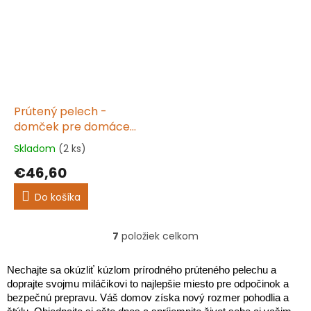
Prútený pelech -
domček pre domáce
zvieratá VÁCLAV II.
Skladom
(2 ks)
Priemerné
hodnotenie
€46,60
produktu
je
Do košíka
5,0
z
5
7
položiek celkom
O
hviezdičiek.
v
l
Nechajte sa okúzliť kúzlom prírodného prúteného pelechu a
á
doprajte svojmu miláčikovi to najlepšie miesto pre odpočinok a
d
bezpečnú prepravu. Váš domov získa nový rozmer pohodlia a
a