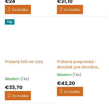
€24
€31,10
produktu
produktu
je
je
Do košíka
Do košíka
5,0
5,0
z
z
5
5
Tip
hviezdičiek.
hviezdičiek.
Prútený kôš na ryby
Prútená prepravka -
domček pre domáce
zvieratá MEGA II.
Skladom
(1 ks)
Priemerné
Skladom
(1 ks)
hodnotenie
€42,20
produktu
€33,70
je
Do košíka
5,0
Do košíka
z
5
hviezdičiek.