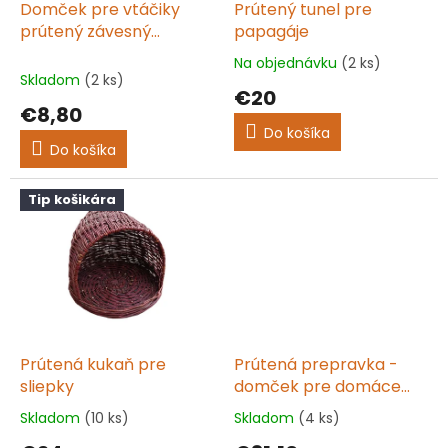
d
Domček pre vtáčiky
Prútený tunel pre
v
u
prútený závesný
papagáje
k
VH1000400
Na objednávku
(2 ks)
Priemerné
t
Skladom
(2 ks)
hodnotenie
€20
o
produktu
€8,80
v
je
Do košíka
5,0
Do košíka
z
5
hviezdičiek.
Tip košikára
Prútená kukaň pre
Prútená prepravka -
sliepky
domček pre domáce
zvieratá VACLAV I.
Skladom
(10 ks)
Skladom
(4 ks)
Priemerné
Priemerné
hodnotenie
hodnotenie