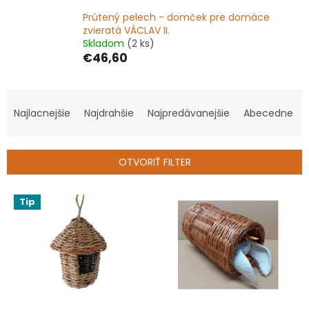
Prútený pelech - domček pre domáce
zvieratá VÁCLAV II.
Skladom
(2 ks)
€46,60
R
a
Najlacnejšie
Najdrahšie
Najpredávanejšie
Abecedne
d
e
n
OTVORIŤ FILTER
i
e
V
p
Tip
ý
r
p
o
i
d
s
u
p
k
r
t
o
o