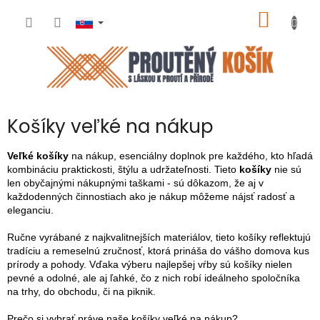
Prejsť
NÁKU
na
obsah
KOŠÍK
Košíky veľké na nákup
Veľké košíky
na nákup, esenciálny doplnok pre každého, kto hľadá
kombináciu praktickosti, štýlu a udržateľnosti. Tieto
košíky
nie sú
len obyčajnými nákupnými taškami - sú dôkazom, že aj v
každodenných činnostiach ako je nákup môžeme nájsť radosť a
eleganciu.
Ručne vyrábané z najkvalitnejších materiálov, tieto košíky reflektujú
tradíciu a remeselnú zručnosť, ktorá prináša do vášho domova kus
prírody a pohody. Vďaka výberu najlepšej vŕby sú košíky nielen
pevné a odolné, ale aj ľahké, čo z nich robí ideálneho spoločníka
na trhy, do obchodu, či na piknik.
Prečo si vybrať práve naše košíky veľké na nákup?