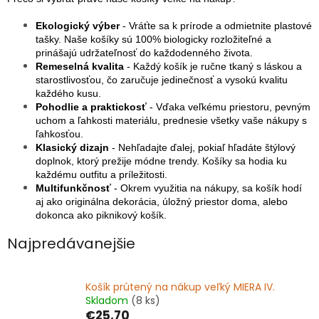
Ekologický výber
- Vráťte sa k prírode a odmietnite plastové
tašky. Naše košíky sú 100% biologicky rozložiteľné a
prinášajú udržateľnosť do každodenného života.
Remeselná kvalita
- Každý košík je ručne tkaný s láskou a
starostlivosťou, čo zaručuje jedinečnosť a vysokú kvalitu
každého kusu.
Pohodlie a praktickosť
- Vďaka veľkému priestoru, pevným
uchom a ľahkosti materiálu, prednesie všetky vaše nákupy s
ľahkosťou.
Klasický dizajn
- Nehľadajte ďalej, pokiaľ hľadáte štýlový
doplnok, ktorý prežije módne trendy. Košíky sa hodia ku
každému outfitu a príležitosti.
Multifunkčnosť
- Okrem využitia na nákupy, sa košík hodí
aj ako originálna dekorácia, úložný priestor doma, alebo
dokonca ako piknikový košík.
Najpredávanejšie
Košík prútený na nákup veľký MIERA IV.
Skladom
(8 ks)
€25,70