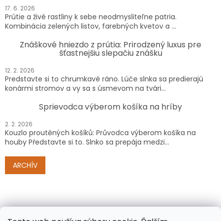
17. 6. 2026
Prútie a živé rastliny k sebe neodmysliteľne patria.
Kombinácia zelených listov, farebných kvetov a ...
Znáškové hniezdo z prútia: Prirodzený luxus pre
šťastnejšiu slepačiu znášku
12. 2. 2026
Predstavte si to chrumkavé ráno. Lúče slnka sa predierajú
konármi stromov a vy sa s úsmevom na tvári...
Sprievodca výberom košíka na hríby
2. 2. 2026
Kouzlo proutěných košíků: Průvodca výberom košíka na
houby Představte si to. Slnko sa prepája medzi...
ARCHÍV