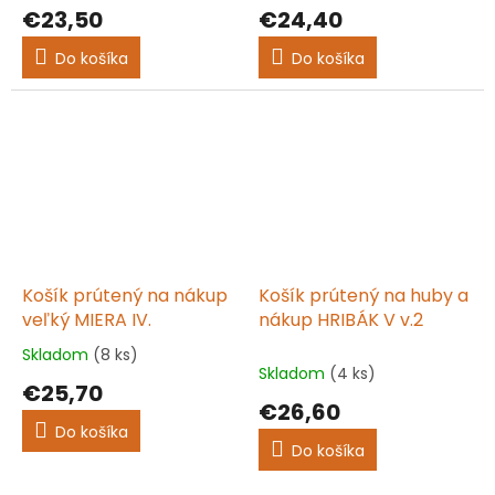
hodnotenie
hodnotenie
€23,50
€24,40
produktu
produktu
je
je
Do košíka
Do košíka
5,0
5,0
z
z
5
5
hviezdičiek.
hviezdičiek.
Košík prútený na nákup
Košík prútený na huby a
veľký MIERA IV.
nákup HRIBÁK V v.2
Skladom
(8 ks)
Priemerné
Skladom
(4 ks)
hodnotenie
€25,70
produktu
€26,60
je
Do košíka
5,0
Do košíka
z
5