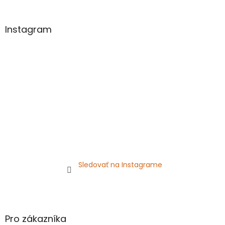
á
p
ä
Instagram
t
i
e
Sledovať na Instagrame
Pro zákazníka