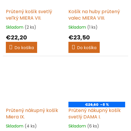
Prútený košík svetlý
Košík na huby prútený
veľký MIERA VII.
valec MIERA VIII.
Skladom
(2 ks)
Skladom
(1 ks)
Priemerné
Priemerné
hodnotenie
hodnotenie
€22,20
€23,50
produktu
produktu
je
je
Do košíka
Do košíka
5,0
5,0
z
z
5
5
hviezdičiek.
hviezdičiek.
€26,60
–8 %
Prútený nákupný košík
Prútený nákupný košík
Miera IX.
svetlý DAMA I.
Skladom
(4 ks)
Skladom
(6 ks)
Priemerné
Priemerné