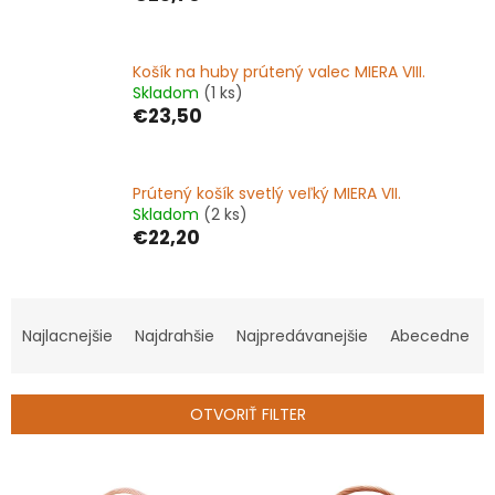
Košík na huby prútený valec MIERA VIII.
Skladom
(1 ks)
€23,50
Prútený košík svetlý veľký MIERA VII.
Skladom
(2 ks)
€22,20
R
a
Najlacnejšie
Najdrahšie
Najpredávanejšie
Abecedne
d
e
n
OTVORIŤ FILTER
i
e
V
p
ý