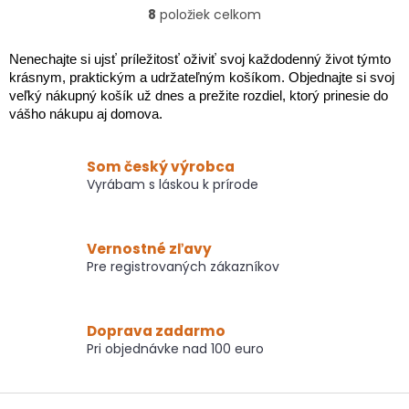
hviezdičiek.
8
položiek celkom
O
v
l
Nenechajte si ujsť príležitosť oživiť svoj každodenný život týmto
á
krásnym, praktickým a udržateľným košíkom. Objednajte si svoj
d
veľký nákupný košík už dnes a prežite rozdiel, ktorý prinesie do
a
vášho nákupu aj domova.
c
i
e
Som český výrobca
p
Vyrábam s láskou k prírode
r
v
k
y
Vernostné zľavy
v
Pre registrovaných zákazníkov
ý
p
i
Doprava zadarmo
s
Pri objednávke nad 100 euro
u
Z