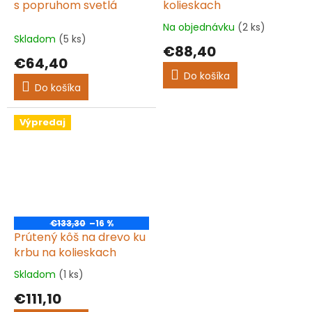
s popruhom svetlá
kolieskach
Na objednávku
(2 ks)
Priemerné
Skladom
(5 ks)
hodnotenie
€88,40
produktu
€64,40
je
Do košíka
5,0
Do košíka
z
5
hviezdičiek.
Výpredaj
€133,30
–16 %
Prútený kôš na drevo ku
krbu na kolieskach
Skladom
(1 ks)
Priemerné
hodnotenie
€111,10
produktu