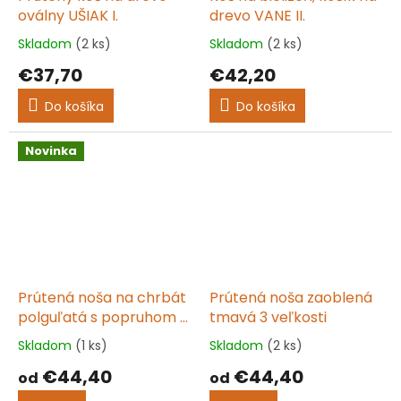
oválny UŠIAK I.
drevo VANE II.
Skladom
(2 ks)
Skladom
(2 ks)
Priemerné
Priemerné
hodnotenie
hodnotenie
€37,70
€42,20
produktu
produktu
je
je
Do košíka
Do košíka
5,0
5,0
z
z
5
5
Novinka
hviezdičiek.
hviezdičiek.
Prútená noša na chrbát
Prútená noša zaoblená
polguľatá s popruhom 3
tmavá 3 veľkosti
veľkosti
Skladom
(1 ks)
Skladom
(2 ks)
Priemerné
Priemerné
hodnotenie
hodnotenie
€44,40
€44,40
od
od
produktu
produktu
je
je