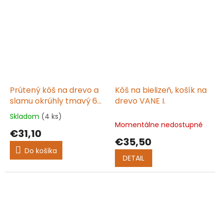
Prútený kôš na drevo a
Kôš na bielizeň, košík na
slamu okrúhly tmavý 60
drevo VANE I.
cm SLAMY III.
Skladom
(4 ks)
Priemerné
Momentálne nedostupné
hodnotenie
€31,10
produktu
€35,50
je
Do košíka
5,0
DETAIL
z
5
hviezdičiek.