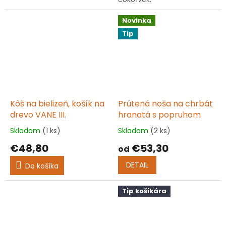
Novinka
Tip
Kôš na bielizeň, košík na
Prútená noša na chrbát
drevo VANE III.
hranatá s popruhom
Skladom
(1 ks)
Skladom
(2 ks)
Priemerné
Priemerné
hodnotenie
hodnotenie
€48,80
€53,30
od
produktu
produktu
je
je
DETAIL
Do košíka
5,0
5,0
z
z
5
5
Tip košikára
hviezdičiek.
hviezdičiek.