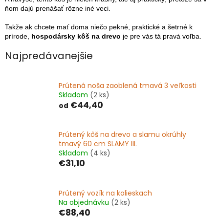
ňom dajú prenášať rôzne iné veci.
Takže ak chcete mať doma niečo pekné, praktické a šetrné k
prírode,
hospodársky kôš na drevo
je pre vás tá pravá voľba.
Najpredávanejšie
Prútená noša zaoblená tmavá 3 veľkosti
Skladom
(2 ks)
€44,40
od
Prútený kôš na drevo a slamu okrúhly
tmavý 60 cm SLAMY III.
Skladom
(4 ks)
€31,10
Prútený vozík na kolieskach
Na objednávku
(2 ks)
€88,40