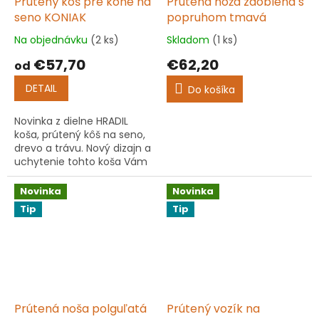
Prútený kôš pre kone na
Prútená noža zaoblená s
seno KONIAK
popruhom tmavá
Na objednávku
(2 ks)
Skladom
(1 ks)
Priemerné
Priemerné
hodnotenie
hodnotenie
€57,70
€62,20
od
produktu
produktu
je
je
DETAIL
Do košíka
5,0
5,0
z
z
Novinka z dielne HRADIL
5
5
koša, prútený kôš na seno,
hviezdičiek.
hviezdičiek.
drevo a trávu. Nový dizajn a
uchytenie tohto koša Vám
zaistí pohodlné
nachystanie a prenášanie
Novinka
Novinka
čerstvého sena, dreva a
Tip
Tip
trávy.
Prútená noša polguľatá
Prútený vozík na