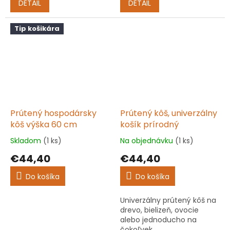
DETAIL
DETAIL
5,0
5,0
z
z
5
5
Tip košikára
hviezdičiek.
hviezdičiek.
Prútený hospodársky
Prútený kôš, univerzálny
kôš výška 60 cm
košík prírodný
Skladom
(1 ks)
Na objednávku
(1 ks)
Priemerné
Priemerné
hodnotenie
hodnotenie
€44,40
€44,40
produktu
produktu
je
je
Do košíka
Do košíka
5,0
5,0
z
z
Univerzálny prútený kôš na
5
5
drevo, bielizeň, ovocie
hviezdičiek.
hviezdičiek.
alebo jednoducho na
čokoľvek.