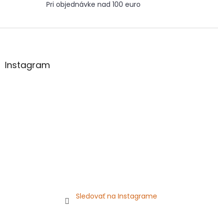
Pri objednávke nad 100 euro
Z
á
p
ä
Instagram
t
i
e
Sledovať na Instagrame