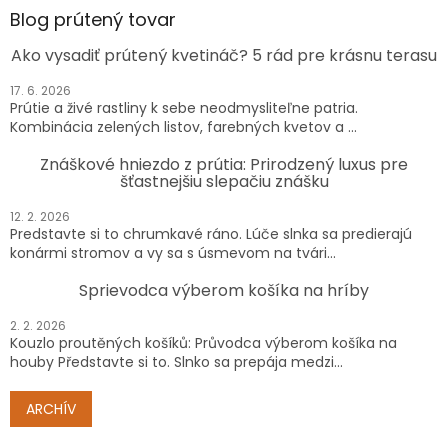
Blog prútený tovar
Ako vysadiť prútený kvetináč? 5 rád pre krásnu terasu
17. 6. 2026
Prútie a živé rastliny k sebe neodmysliteľne patria.
Kombinácia zelených listov, farebných kvetov a ...
Znáškové hniezdo z prútia: Prirodzený luxus pre
šťastnejšiu slepačiu znášku
12. 2. 2026
Predstavte si to chrumkavé ráno. Lúče slnka sa predierajú
konármi stromov a vy sa s úsmevom na tvári...
Sprievodca výberom košíka na hríby
2. 2. 2026
Kouzlo proutěných košíků: Průvodca výberom košíka na
houby Představte si to. Slnko sa prepája medzi...
ARCHÍV