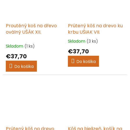
Proutěný koš na dřevo
Prútený kôš na drevo ku
oválný UŠÁK XII.
krbu UŠIAK VII.
Skladom
(3 ks)
Priemerné
Skladom
(1 ks)
hodnotenie
€37,70
produktu
€37,70
je
Do košíka
5,0
Do košíka
z
5
hviezdičiek.
Prútený kôš na drevo
Kôš na bielizeň, košík na