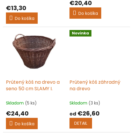
€20,40
o
produktu
€13,30
v
je
Do košíka
5,0
Do košíka
z
5
hviezdičiek.
Novinka
Prútený kôš na drevo a
Prútený kôš záhradný
seno 50 cm SLAMY I.
na drevo
Skladom
(5 ks)
Skladom
(3 ks)
€24,40
€26,60
od
DETAIL
Do košíka