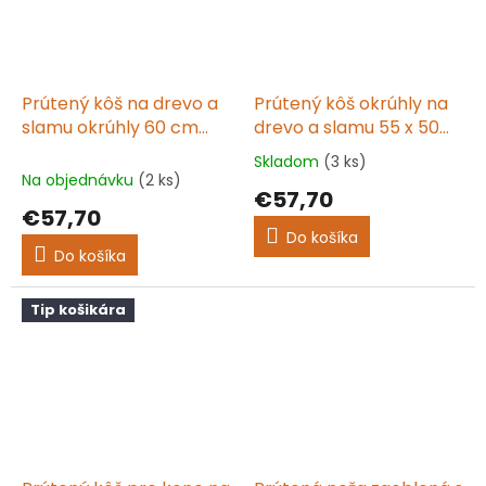
Prútený kôš na drevo a
Prútený kôš okrúhly na
slamu okrúhly 60 cm
drevo a slamu 55 x 50
TOMIK II. prírodná
cm
Skladom
(3 ks)
Priemerné
Na objednávku
(2 ks)
hodnotenie
€57,70
produktu
€57,70
je
Do košíka
5,0
Do košíka
z
5
hviezdičiek.
Tip košikára