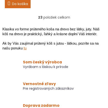
je
Do košíka
5,0
z
5
23
položiek celkom
O
hviezdičiek.
v
l
Klasika vo forme prúteného koša na drevo bez látky, juty.
Náš
á
kôš na drevo je praktický, ľahký a krásne doplní Váš interiér.
d
a
Ak by Vás zaujímal prútený kôš s jutou - látkou, pozrite sa na
c
našu ponuku
tu
i
e
p
Som český výrobca
r
Vyrábam s láskou k prírode
v
k
y
v
Vernostné zľavy
ý
Pre registrovaných zákazníkov
p
i
s
Doprava zadarmo
u