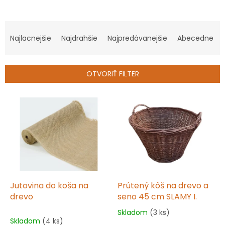
R
a
Najlacnejšie
Najdrahšie
Najpredávanejšie
Abecedne
d
e
n
OTVORIŤ FILTER
i
e
V
p
ý
r
p
o
i
d
s
u
p
k
r
t
o
o
d
Jutovina do koša na
Prútený kôš na drevo a
v
u
drevo
seno 45 cm SLAMY I.
k
Skladom
(3 ks)
Priemerné
t
Skladom
(4 ks)
hodnotenie