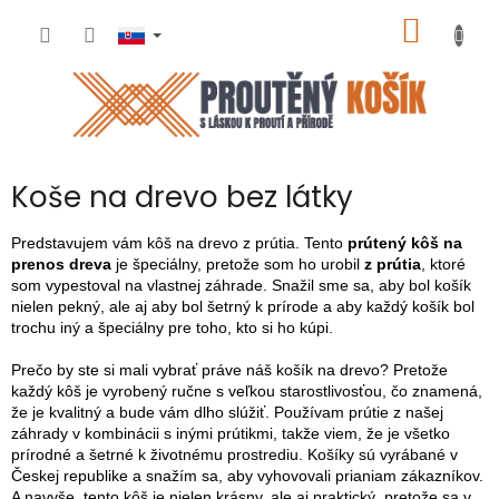
Prejsť
NÁKU
na
obsah
KOŠÍK
Koše na drevo bez látky
Predstavujem vám kôš na drevo z prútia. Tento
prútený kôš na
prenos dreva
je špeciálny, pretože som ho urobil
z prútia
, ktoré
som vypestoval na vlastnej záhrade. Snažil sme sa, aby bol košík
nielen pekný, ale aj aby bol šetrný k prírode a aby každý košík bol
trochu iný a špeciálny pre toho, kto si ho kúpi.
Prečo by ste si mali vybrať práve náš košík na drevo? Pretože
každý kôš je vyrobený ručne s veľkou starostlivosťou, čo znamená,
že je kvalitný a bude vám dlho slúžiť. Používam prútie z našej
záhrady v kombinácii s inými prútikmi, takže viem, že je všetko
prírodné a šetrné k životnému prostrediu. Košíky sú vyrábané v
Českej republike a snažím sa, aby vyhovovali prianiam zákazníkov.
A navyše, tento kôš je nielen krásny, ale aj praktický, pretože sa v