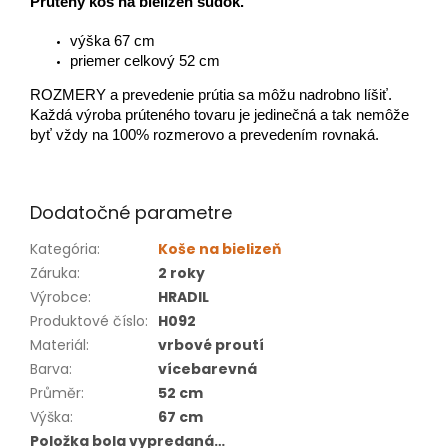
Prútený kôš na bielizeň súdok.
výška 67 cm
priemer celkový 52 cm
ROZMERY a prevedenie prútia sa môžu nadrobno líšiť.
Každá výroba prúteného tovaru je jedinečná a tak nemôže
byť vždy na 100% rozmerovo a prevedením rovnaká.
Dodatočné parametre
Kategória
:
Koše na bielizeň
Záruka
:
2 roky
Výrobce
:
HRADIL
Produktové číslo
:
H092
Materiál
:
vrbové proutí
Barva
:
vícebarevná
Průměr
:
52 cm
Výška
:
67 cm
Položka bola vypredaná…