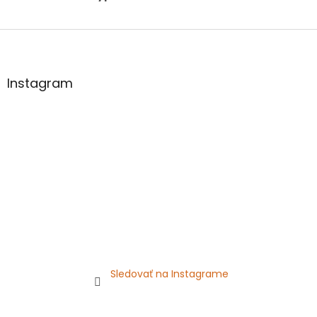
Z
á
p
ä
Instagram
t
i
e
Sledovať na Instagrame