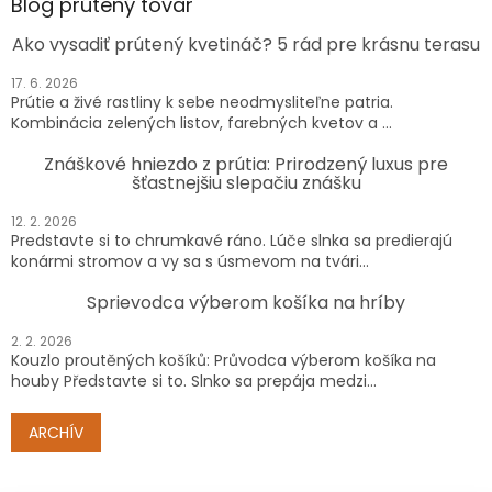
Blog prútený tovar
Ako vysadiť prútený kvetináč? 5 rád pre krásnu terasu
17. 6. 2026
Prútie a živé rastliny k sebe neodmysliteľne patria.
Kombinácia zelených listov, farebných kvetov a ...
Znáškové hniezdo z prútia: Prirodzený luxus pre
šťastnejšiu slepačiu znášku
12. 2. 2026
Predstavte si to chrumkavé ráno. Lúče slnka sa predierajú
konármi stromov a vy sa s úsmevom na tvári...
Sprievodca výberom košíka na hríby
2. 2. 2026
Kouzlo proutěných košíků: Průvodca výberom košíka na
houby Představte si to. Slnko sa prepája medzi...
ARCHÍV