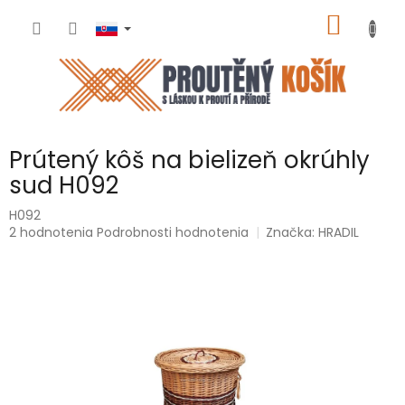
Prejsť
NÁKU
na
obsah
KOŠÍK
Prútený kôš na bielizeň okrúhly
sud H092
H092
Priemerné
2 hodnotenia
Podrobnosti hodnotenia
Značka:
HRADIL
hodnotenie
produktu
je
5,0
z
5
hviezdičiek.