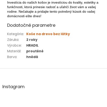
Investícia do našich košov je investíciou do kvality, estetiky a
funkčnosti, ktorá prinesie radosť a uľahčí život vám a vašej
rodine. Nečakajte a pridajte tento potrebný kúsok do vašej
domácnosti ešte dnes!
Dodatočné parametre
Kategória
:
Koše na drevo bez látky
Záruka
:
2 roky
Výrobce
:
HRADIL
Materiál
:
proutěné
Barva
:
hnědá
Z
á
p
ä
Instagram
t
i
e