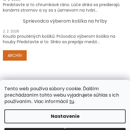
Predstavte si to chrumkavé ráno. Lúče slnka sa predierajú
konármi stromov a vy sa s úsmevom na tvári...
Sprievodca výberom košíka na hríby
2. 2. 2026
Kouzlo proutěných košíků: Průvodca výberom košíka na
houby Představte si to. Slnko sa prepája medzi...
ARCHÍV
Tento web používa súbory cookie.
Ďalším
prechádzaním tohto webu vyjadrujete súhlas s ich
používaním.. Viac informácií
tu
.
Vytvoril Shoptet
Nastavenie
Copyright 2026
www.e-proutenezbozi.cz/sk/
. Všetky