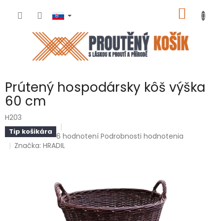
Prejsť
NÁKU
na
obsah
KOŠÍK
Prútený hospodársky kôš výška
60 cm
H203
Tip košikára
Priemerné
6 hodnotení
Podrobnosti hodnotenia
hodnotenie
Značka:
HRADIL
produktu
je
5,0
z
5
hviezdičiek.