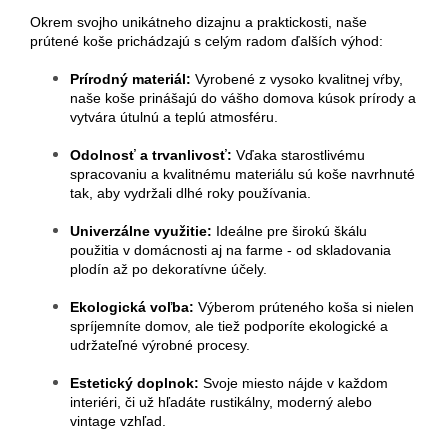
Okrem svojho unikátneho dizajnu a praktickosti, naše
prútené koše prichádzajú s celým radom ďalších výhod:
Prírodný materiál:
Vyrobené z vysoko kvalitnej vŕby,
naše koše prinášajú do vášho domova kúsok prírody a
vytvára útulnú a teplú atmosféru.
Odolnosť a trvanlivosť:
Vďaka starostlivému
spracovaniu a kvalitnému materiálu sú koše navrhnuté
tak, aby vydržali dlhé roky používania.
Univerzálne využitie:
Ideálne pre širokú škálu
použitia v domácnosti aj na farme - od skladovania
plodín až po dekoratívne účely.
Ekologická voľba:
Výberom prúteného koša si nielen
spríjemníte domov, ale tiež podporíte ekologické a
udržateľné výrobné procesy.
Estetický doplnok:
Svoje miesto nájde v každom
interiéri, či už hľadáte rustikálny, moderný alebo
vintage vzhľad.