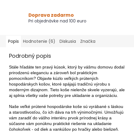
Doprava zadarmo
Pri objednávke nad 100 euro
Popis
Hodnotenie (6)
Diskusia
Značka
Podrobný popis
Stále hľadáte ten pravý kúsok, ktorý by vášmu domovu dodal
prirodzenú eleganciu a zároveň bol praktickým
pomocníkom? Objavte kúzlo veľkých prútených
hospodárskych košov, ktoré spájajú tradičnú výrobu s
moderným dizajnom. Tieto koše nielenže skvele vyzerajú, ale
aj splnia všetky vaše potreby pre ukladanie a organizáciu.
Naše veľké prútené hospodárske koše sú vyrábané s láskou
a starostlivosťou, čo ich dáva na trh výnimočnými. Umožňujú
vám zaradiť do vášho interiéru prvok prírodnej krásy a
súčasne vám ponúknu praktické riešenie na ukladanie
čohokoľvek - od diek a vankúšov po hračky alebo bielizeň.