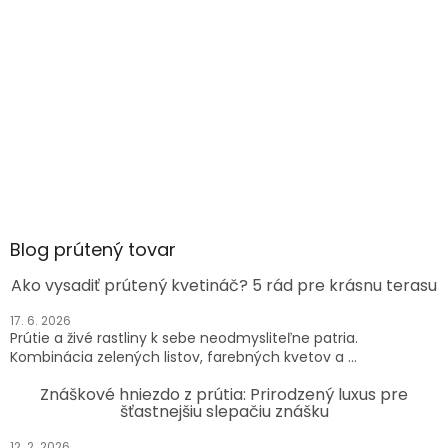
Blog prútený tovar
Ako vysadiť prútený kvetináč? 5 rád pre krásnu terasu
17. 6. 2026
Prútie a živé rastliny k sebe neodmysliteľne patria.
Kombinácia zelených listov, farebných kvetov a ...
Znáškové hniezdo z prútia: Prirodzený luxus pre
šťastnejšiu slepačiu znášku
12. 2. 2026