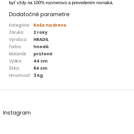
byť vždy na 100% rozmerovo a prevedením rovnaká.
Dodatočné parametre
Kategória
:
Koše na drevo
Záruka
:
2 roky
Výrobca
:
HRADIL
Farba
:
hnedá
Materiál
:
prútené
Výška
:
44 cm
Šírka
:
64 cm
Hmotnosť
:
3 kg
Z
á
p
ä
Instagram
t
i
e