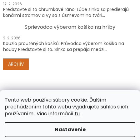
12. 2. 2026
Predstavte si to chrumkavé ráno. Lúče slnka sa predierajú
konármi stromov a vy sa s úsmevom na tvári...
Sprievodca výberom košíka na hríby
2. 2. 2026
Kouzlo proutěných košíků: Průvodca výberom košíka na
houby Představte si to. Slnko sa prepája medzi...
ARCHÍV
Tento web používa súbory cookie.
Ďalším
prechádzaním tohto webu vyjadrujete súhlas s ich
používaním.. Viac informácií
tu
.
Vytvoril Shoptet
Nastavenie