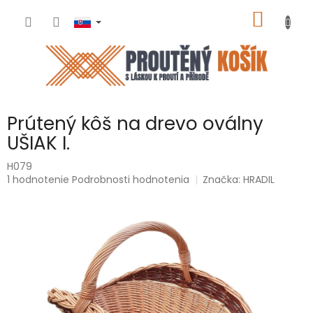
Prejsť
NÁKU
na
obsah
KOŠÍK
Prútený kôš na drevo oválny
UŠIAK I.
H079
Priemerné
1 hodnotenie
Podrobnosti hodnotenia
Značka:
HRADIL
hodnotenie
produktu
je
5,0
z
5
hviezdičiek.