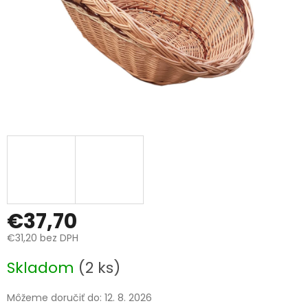
€37,70
€31,20 bez DPH
Jednotková
Skladom
(2 ks)
cena:
Môžeme doručiť do:
12. 8. 2026