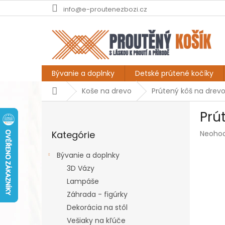
Prejsť
info@e-proutenezbozi.cz
na
obsah
Bývanie a doplnky
Detské prútené kočíky
Domov
Koše na drevo
Prútený kôš na drevo
B
Prú
o
Preskočiť
č
Prieme
Kategórie
Neoho
kategórie
n
hodnot
ý
produk
Bývanie a doplnky
p
je
3D Vázy
a
0,0
z
Lampáše
n
5
e
Záhrada - figúrky
hviezdi
l
Dekorácia na stôl
Vešiaky na kľúče