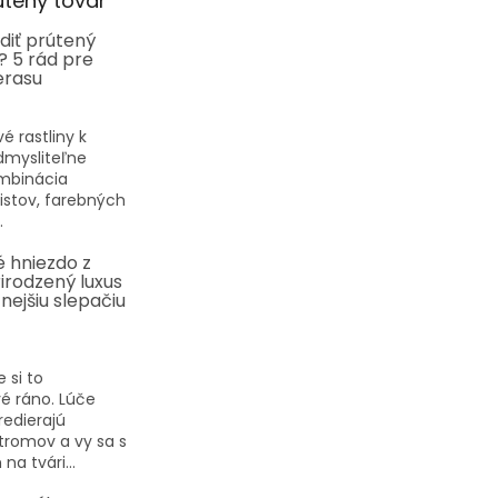
útený tovar
diť prútený
? 5 rád pre
erasu
vé rastliny k
dmysliteľne
ombinácia
listov, farebných
.
 hniezdo z
rirodzený luxus
nejšiu slepačiu
 si to
é ráno. Lúče
redierajú
tromov a vy sa s
a tvári...