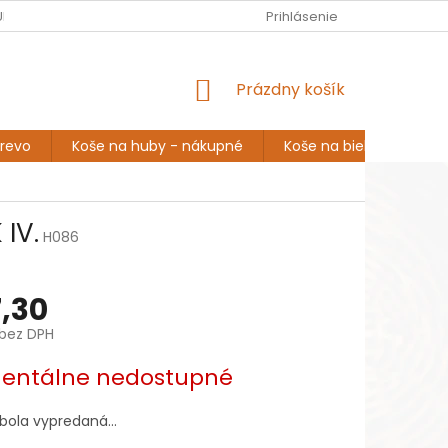
EUR
Slovenčina
URINA
ROZPRÁVANIE A INŠPIRÁCIA
Prihlásenie
DOPRAVA A PLATBA
NÁKUPNÝ
Prázdny košík
KOŠÍK
drevo
Koše na huby - nákupné
Koše na bielizeň
K
IV.
H086
,30
bez DPH
ová
ntálne nedostupné
 bola vypredaná…