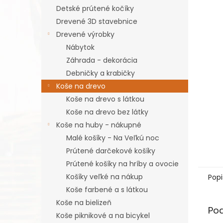
Detské prútené kočíky
Drevené 3D stavebnice
Drevené výrobky
Nábytok
Záhrada - dekorácia
Debničky a krabičky
Koše na drevo
Koše na drevo s látkou
Koše na drevo bez látky
Koše na huby - nákupné
Malé košíky - Na Veľkú noc
Prútené darčekové košíky
Prútené košíky na hríby a ovocie
Košíky veľké na nákup
Popi
Koše farbené a s látkou
Koše na bielizeň
Po
Koše piknikové a na bicykel