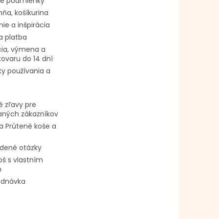
é podmienky
ňa, košíkurina
ie a inšpirácia
a platba
ia, výmena a
tovaru do 14 dní
y používania a
 zľavy pre
vaných zákazníkov
a Prútené koše a
adené otázky
oš s vlastním
m
ednávka