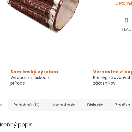
Detailn
TLAČ
Som český výrobca
Vernostné zľav
Vyrábam s láskou k
Pre registrovaných
prírode
zákazníkov
s
Podobné (8)
Hodnotenie
Diskusia
Značka
drobný popis