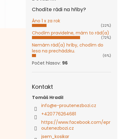
Chodíte rádi na hřiby?
Áno 1 x za rok
(22%)
Chodím pravidelne, mám to rád(a)
(72%)
Nemám rád(a) hríby, chodím do
lesa na prechádzku.
(6%)
Počet hlasov:
96
Kontakt
Tomáš Hradil
info
@
e-proutenezbozi.cz
+420776264681
https://www.facebook.com/epr
outenezbozi.cz
jsem_kosikar