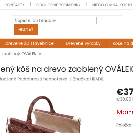
KONTAKTY
OBCHODNÉ PODMIENKY
NIEČO O MŇA, KOŠÍK
HĽADAŤ
Drevené 3D stavebnice
Drevené výrobky
Koše na 
 zaoblený OVÁLEK IV.
tený kôš na drevo zaoblený OVÁLEK 
rné
dnotené
Podrobnosti hodnotenia
Značka:
HRADIL
enie
€37
tu
€30,80 
Jednotk
Mome
cena:
čiek.
Položka