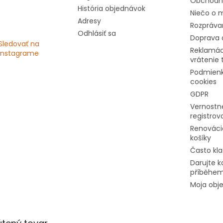
Obchodn
História objednávok
Niečo o m
Adresy
Rozprávan
Odhlásiť sa
Doprava 
Sledovať na
Reklamác
Instagrame
vrátenie 
Podmienk
cookies
GDPR
Vernostné
registro
Renováci
košíky
Často kl
Darujte k
příběhe
Moja obj