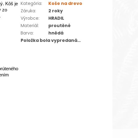
Kategória
:
Koše na drevo
ý. Kôš je
ý zo
Záruka
:
2 roky
.
Výrobce
:
HRADIL
Materiál
:
proutěné
Barva
:
hnědá
Položka bola vypredaná…
prúteného
dením