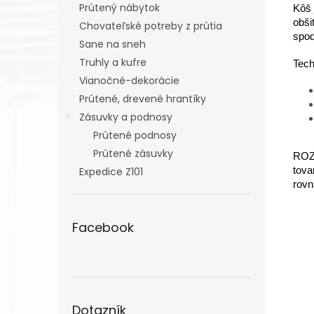
Prútený nábytok
Kôš 
obši
Chovateľské potreby z prútia
spod
Sane na sneh
Truhly a kufre
Tech
Vianočné-dekorácie
Prútené, drevené hrantíky
Zásuvky a podnosy
Prútené podnosy
Prútené zásuvky
ROZM
tova
Expedice Z101
rovn
Facebook
Dotazník