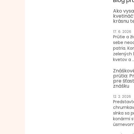
Blog pr
Ako vysa
kvetináč
krásnu t
17. 6. 2026
Prútie a ži
sebe neo
patria. K
zelených 
kvetov a ..
Znáškové
prútia: P
pre šťast
znášku
12. 2. 2026
Predstavte
chrumkav
slnka sa p
konármi s
úsmevom n