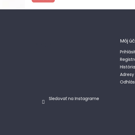
Z
á
p
ä
t
Môj úč
Instagram
i
e
Prihlási
Registr
Históri
Adresy
Odhlási
Sledovať na Instagrame