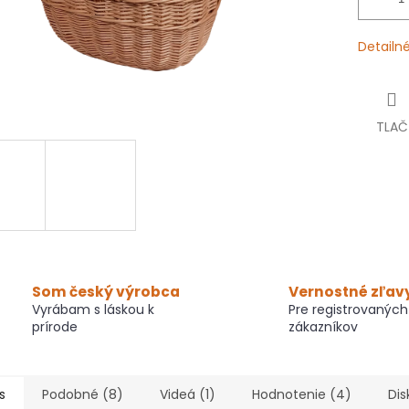
Detailn
TLAČ
Som český výrobca
Vernostné zľav
Vyrábam s láskou k
Pre registrovaných
prírode
zákazníkov
s
Podobné (8)
Videá (1)
Hodnotenie (4)
Dis