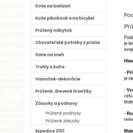
Koše na bielizeň
Po
Koše piknikové a na bicykel
Prú
Prútený nábytok
Podč
Chovateľské potreby z prútia
je l
svoj
Sane na sneh
Hlav
Truhly a kufre
-
Prí
Vianočné-dekorácie
je n
-
Vz
Prútené, drevené hrantíky
cirk
drob
Zásuvky a podnosy
Prútené podnosy
-
Ru
reme
Prútené zásuvky
Expedice Z101
Mate