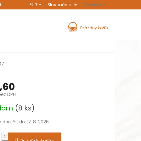
EUR
Slovenčina
URINA
ROZPRÁVANIE A INŠPIRÁCIA
Prihlásenie
DOPRAVA A PLATBA
NÁKUPNÝ
Prázdny košík
KOŠÍK
07
,60
bez DPH
ová
adom
(8 ks)
doručiť do:
12. 8. 2026
Pridať do košíka