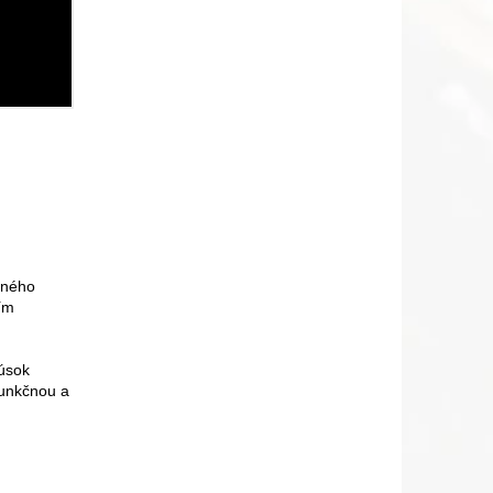
eného
ím
kúsok
funkčnou a