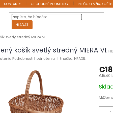
KONTAKTY
OBCHODNÉ PODMIENKY
NIEČO O MŇA, KOŠÍK
HĽADAŤ
šík svetlý stredný MIERA VI.
tený košík svetlý stredný MIERA VI.
H1
rné
otenia
Podrobnosti hodnotenia
Značka:
HRADIL
enie
€18
tu
€15,40 
Jednotk
Skl
cena:
čiek.
Môžeme 