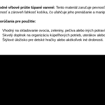
odné vŕbové prútie lúpané varené:
Tento materiál zaručuje pevnosť
tnosť a zároveň ľahkosť košíka, čo uľahčuje jeho prenášanie a manip
rúčania pre použitie:
Vhodný na skladovanie ovocia, zeleniny, pečiva alebo iných potraví
Skvelý doplnok na organizáciu kúpeľňových potrieb, uterákov alebo t
Štýlové úložisko pre detské hračky alebo akékoľvek iné drobnosti.