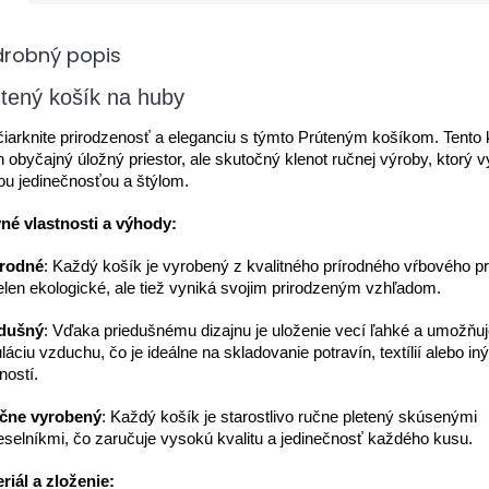
drobný popis
tený košík na huby
iarknite prirodzenosť a eleganciu s týmto Prúteným košíkom. Tento 
en obyčajný úložný priestor, ale skutočný klenot ručnej výroby, ktorý 
ou jedinečnosťou a štýlom.
né vlastnosti a výhody:
rodné
: Každý košík je vyrobený z kvalitného prírodného vŕbového prú
ielen ekologické, ale tiež vyniká svojim prirodzeným vzhľadom.
dušný
: Vďaka priedušnému dizajnu je uloženie vecí ľahké a umožňu
uláciu vzduchu, čo je ideálne na skladovanie potravín, textílií alebo in
ností.
čne vyrobený
: Každý košík je starostlivo ručne pletený skúsenými
selníkmi, čo zaručuje vysokú kvalitu a jedinečnosť každého kusu.
riál a zloženie: