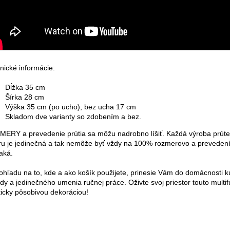
nické informácie:
Dĺžka 35 cm
Šírka 28 cm
Výška 35 cm (po ucho), bez ucha 17 cm
Skladom dve varianty so zdobením a bez.
ERY a prevedenie prútia sa môžu nadrobno líšiť. Každá výroba prút
ru je jedinečná a tak nemôže byť vždy na 100% rozmerovo a preveden
aká.
ohľadu na to, kde a ako košík použijete, prinesie Vám do domácnosti 
ody a jedinečného umenia ručnej práce. Oživte svoj priestor touto multi
ticky pôsobivou dekoráciou!