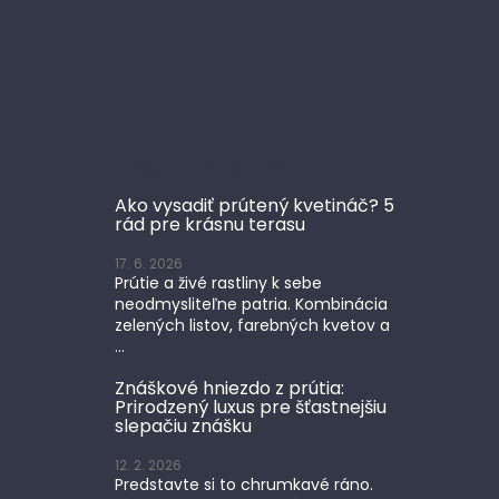
Blog prútený tovar
Ako vysadiť prútený kvetináč? 5
rád pre krásnu terasu
17. 6. 2026
Prútie a živé rastliny k sebe
neodmysliteľne patria. Kombinácia
zelených listov, farebných kvetov a
...
Znáškové hniezdo z prútia:
Prirodzený luxus pre šťastnejšiu
slepačiu znášku
12. 2. 2026
Predstavte si to chrumkavé ráno.