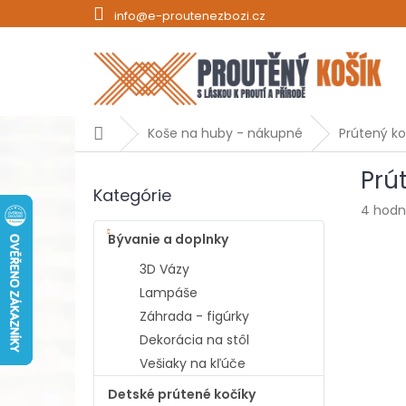
Prejsť
info@e-proutenezbozi.cz
na
obsah
Domov
Koše na huby - nákupné
Prútený ko
B
Prú
o
Kategórie
Preskočiť
č
Prieme
4 hodn
kategórie
n
hodnot
ý
Bývanie a doplnky
produk
p
je
3D Vázy
a
5,0
Lampáše
z
n
5
Záhrada - figúrky
e
hviezdi
l
Dekorácia na stôl
Vešiaky na kľúče
Detské prútené kočíky