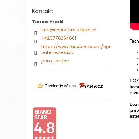
Kontakt
Tomáš Hradil
info
@
e-proutenezbozi.cz
+420776264681
Tech
https://www.facebook.com/epr
outenezbozi.cz
jsem_kosikar
ROZM
tova
rovn
Bez 
prír
este