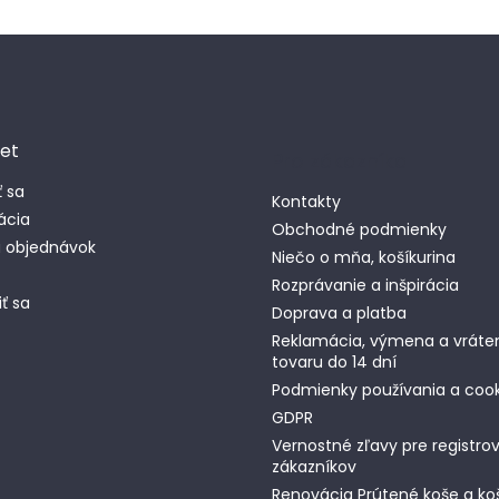
et
Pro zákazníka
ť sa
Kontakty
ácia
Obchodné podmienky
a objednávok
Niečo o mňa, košíkurina
Rozprávanie a inšpirácia
ť sa
Doprava a platba
Reklamácia, výmena a vráte
tovaru do 14 dní
Podmienky používania a cook
GDPR
Vernostné zľavy pre registr
zákazníkov
Renovácia Prútené koše a ko