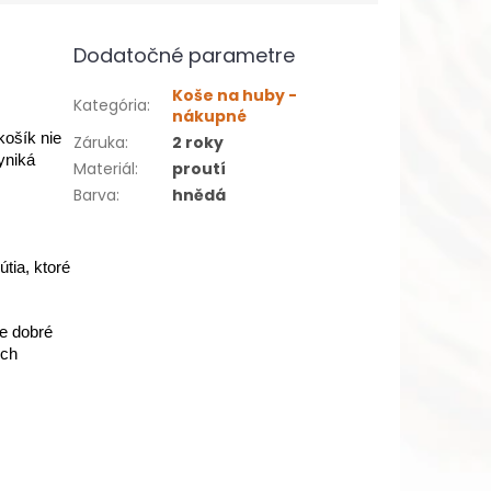
Dodatočné parametre
Koše na huby -
Kategória
:
nákupné
košík nie
Záruka
:
2 roky
vyniká
Materiál
:
proutí
Barva
:
hnědá
tia, ktoré
je dobré
ých