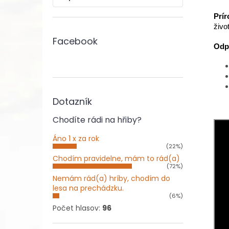
Prír
živo
Facebook
Odpo
Dotazník
Chodíte rádi na hřiby?
Áno 1 x za rok
(22%)
Chodím pravidelne, mám to rád(a)
(72%)
Nemám rád(a) hríby, chodím do
lesa na prechádzku.
(6%)
Počet hlasov:
96