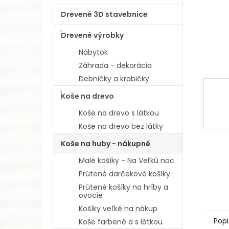
Drevené 3D stavebnice
Drevené výrobky
Nábytok
Záhrada - dekorácia
Debničky a krabičky
Koše na drevo
Koše na drevo s látkou
Koše na drevo bez látky
Koše na huby - nákupné
Malé košíky - Na Veľkú noc
Prútené darčekové košíky
Prútené košíky na hríby a
ovocie
Košíky veľké na nákup
Popi
Koše farbené a s látkou