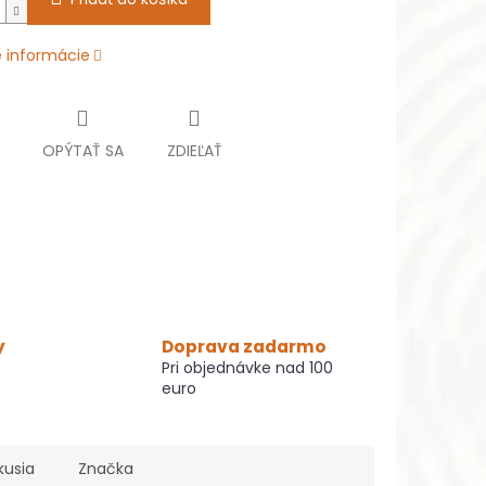
é informácie
OPÝTAŤ SA
ZDIEĽAŤ
y
Doprava zadarmo
Pri objednávke nad 100
euro
kusia
Značka