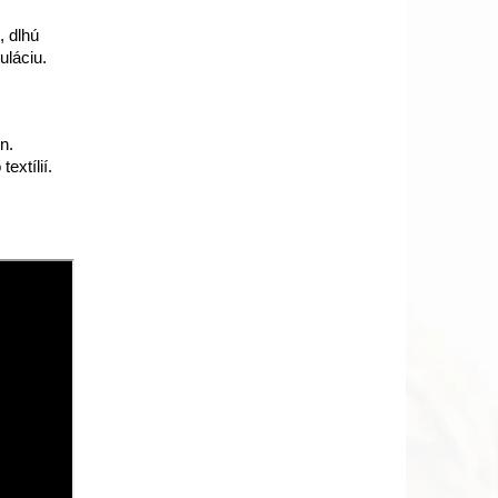
, dlhú
uláciu.
n.
extílií.