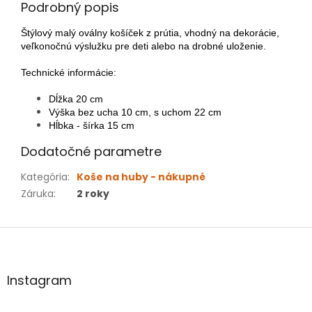
Podrobný popis
Štýlový malý oválny košíček z prútia, vhodný na dekorácie,
veľkonočnú výslužku pre deti alebo na drobné uloženie.
Technické informácie:
Dĺžka 20 cm
Výška bez ucha 10 cm, s uchom 22 cm
Hĺbka - šírka 15 cm
Dodatočné parametre
Kategória
:
Koše na huby - nákupné
Záruka
:
2 roky
Z
á
p
ä
Instagram
t
i