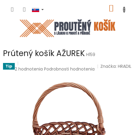
Prejsť
NÁKU
na
obsah
KOŠÍK
Prútený košík AŽUREK
H159
Značka:
HRADIL
Tip
Priemerné
2 hodnotenia
Podrobnosti hodnotenia
hodnotenie
produktu
je
5,0
z
5
hviezdičiek.