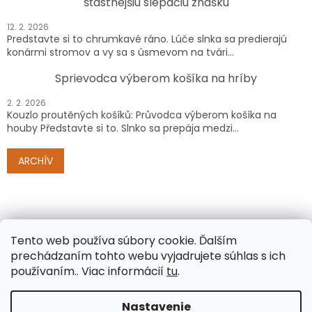
šťastnejšiu slepačiu znášku
12. 2. 2026
Predstavte si to chrumkavé ráno. Lúče slnka sa predierajú
konármi stromov a vy sa s úsmevom na tvári...
Sprievodca výberom košíka na hríby
2. 2. 2026
Kouzlo proutěných košíků: Průvodca výberom košíka na
houby Představte si to. Slnko sa prepája medzi...
ARCHÍV
Tento web používa súbory cookie.
Ďalším
prechádzaním tohto webu vyjadrujete súhlas s ich
používaním.. Viac informácií
tu
.
Vytvoril Shoptet
Nastavenie