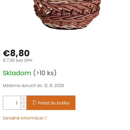
€8,80
€7,30 bez DPH
Jednotková
Skladom
(>10 ks)
cena:
Môžeme doručiť do:
12. 8. 2026
Pridať do košíka
Detailné informácie