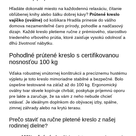
Hľadáte dokonalé miesto na každodennú relaxáciu, čítanie
obľúbenej knihy alebo šálku dobrej kávy?
Prútené kreslo
vajíčko (oválne)
od košíkara Hradila prinesie do vášho
domova nezameniteľné čaro prírody, pohodlie a nadčasový
dizajn. Každé kreslo pletieme ručne z prémiového, starostlivo
triedeného vŕbového prútia, ktoré zaisťuje vysokú odolnosť a
dlhú životnosť nábytku.
Pohodlné prútené kreslo s certifikovanou
nosnosťou 100 kg
Vďaka robustnej vnútornej konštrukcii a precíznemu hustému
výpletu je toto kreslo mimoriadne stabilné a bezpečné. Bolo
úspešne testované na záťaž až do 100 kg. Ergonomický
oválny tvar skvele kopíruje chrbát, poskytuje príjemnú oporu
pre lakte a zaručuje, že sa vám z neho nebude chcieť
vstávať. Je ideálnym doplnkom do obývacej izby, spálne,
zimnej záhrady alebo na krytú terasu.
Prečo staviť na ručne pletené kreslo z našej
rodinnej dielne?