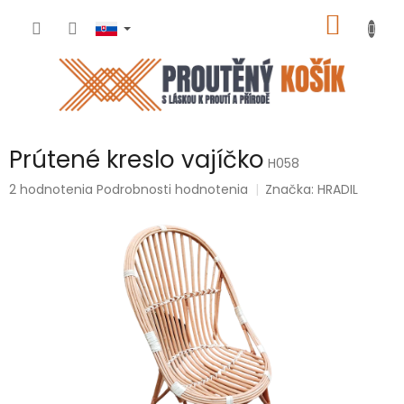
Prejsť
NÁKU
na
obsah
KOŠÍK
Prútené kreslo vajíčko
H058
Priemerné
2 hodnotenia
Podrobnosti hodnotenia
Značka:
HRADIL
hodnotenie
produktu
je
5,0
z
5
hviezdičiek.