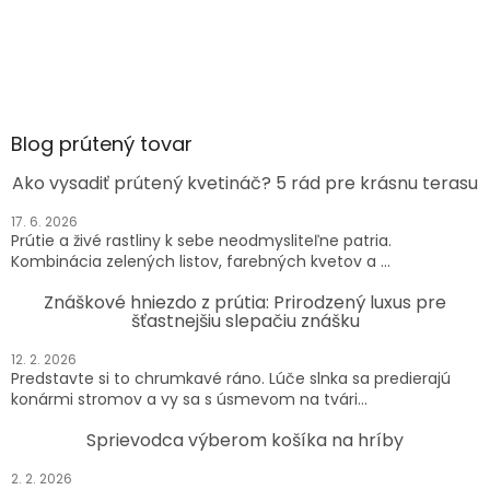
Blog prútený tovar
Ako vysadiť prútený kvetináč? 5 rád pre krásnu terasu
17. 6. 2026
Prútie a živé rastliny k sebe neodmysliteľne patria.
Kombinácia zelených listov, farebných kvetov a ...
Znáškové hniezdo z prútia: Prirodzený luxus pre
šťastnejšiu slepačiu znášku
12. 2. 2026
Predstavte si to chrumkavé ráno. Lúče slnka sa predierajú
konármi stromov a vy sa s úsmevom na tvári...
Sprievodca výberom košíka na hríby
2. 2. 2026