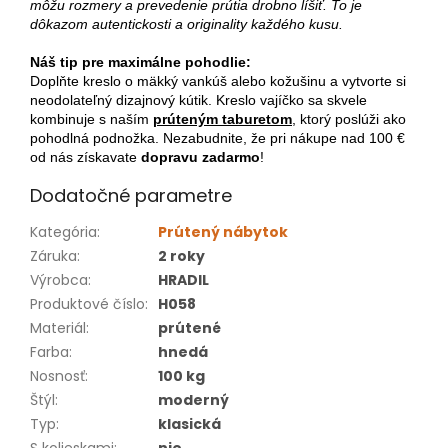
môžu rozmery a prevedenie prútia drobno líšiť. To je
dôkazom autentickosti a originality každého kusu.
Náš tip pre maximálne pohodlie:
Doplňte kreslo o mäkký vankúš alebo kožušinu a vytvorte si
neodolateľný dizajnový kútik. Kreslo vajíčko sa skvele
kombinuje s naším
prúteným taburetom
, ktorý poslúži ako
pohodlná podnožka. Nezabudnite, že pri nákupe nad 100 €
od nás získavate
dopravu zadarmo
!
Dodatočné parametre
Kategória
:
Prútený nábytok
Záruka
:
2 roky
Výrobca
:
HRADIL
Produktové číslo
:
H058
Materiál
:
prútené
Farba
:
hnedá
Nosnosť
:
100 kg
Štýl
:
moderný
Typ
:
klasická
S kolieskami
:
nie