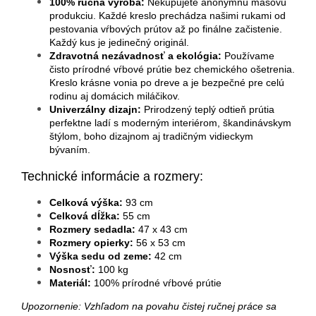
100% ručná výroba:
Nekupujete anonymnú masovú
produkciu. Každé kreslo prechádza našimi rukami od
pestovania vŕbových prútov až po finálne začistenie.
Každý kus je jedinečný originál.
Zdravotná nezávadnosť a ekológia:
Používame
čisto prírodné vŕbové prútie bez chemického ošetrenia.
Kreslo krásne vonia po dreve a je bezpečné pre celú
rodinu aj domácich miláčikov.
Univerzálny dizajn:
Prirodzený teplý odtieň prútia
perfektne ladí s moderným interiérom, škandinávskym
štýlom, boho dizajnom aj tradičným vidieckym
bývaním.
Technické informácie a rozmery:
Celková výška:
93 cm
Celková dĺžka:
55 cm
Rozmery sedadla:
47 x 43 cm
Rozmery opierky:
56 x 53 cm
Výška sedu od zeme:
42 cm
Nosnosť:
100 kg
Materiál:
100% prírodné vŕbové prútie
Upozornenie: Vzhľadom na povahu čistej ručnej práce sa