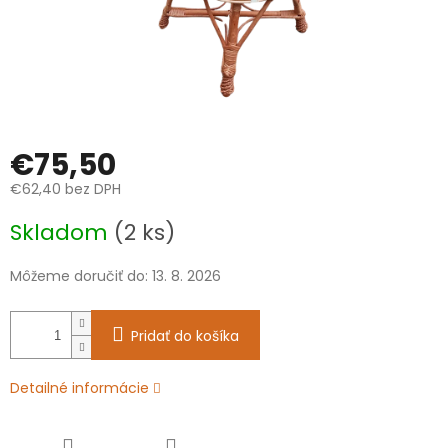
€75,50
€62,40 bez DPH
Jednotková
Skladom
(2 ks)
cena:
Môžeme doručiť do:
13. 8. 2026
Pridať do košíka
Detailné informácie