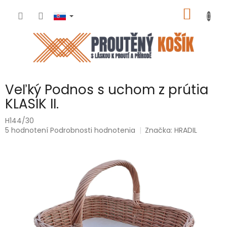
Prejsť
NÁKU
na
obsah
KOŠÍK
Veľký Podnos s uchom z prútia
KLASIK II.
H144/30
Priemerné
5 hodnotení
Podrobnosti hodnotenia
Značka:
HRADIL
hodnotenie
produktu
je
5,0
z
5
hviezdičiek.