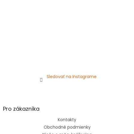
t
i
e
Sledovať na Instagrame
Pro zákazníka
Kontakty
Obchodné podmienky