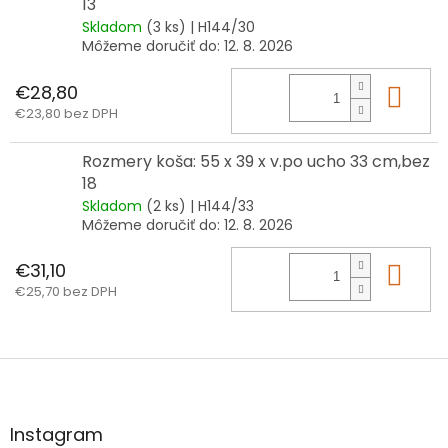
13
Skladom
(3 ks)
| H144/30
Môžeme doručiť do:
12. 8. 2026
€28,80
Do 
€23,80 bez DPH
Rozmery koša: 55 x 39 x v.po ucho 33 cm,bez
18
Skladom
(2 ks)
| H144/33
Môžeme doručiť do:
12. 8. 2026
€31,10
Do 
€25,70 bez DPH
Z
á
p
ä
Instagram