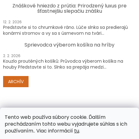
Znáškové hniezdo z prútia: Prirodzený luxus pre
šťastnejšiu slepačiu znášku
12. 2. 2026
Predstavte si to chrumkavé ráno. Lúče slnka sa predierajú
konármi stromov a vy sa s úsmevom na tvári...
Sprievodca výberom košíka na hríby
2. 2. 2026
Kouzlo proutěných košíků: Průvodca výberom košíka na
houby Představte si to. Slnko sa prepája medzi...
ARCHÍV
Tento web používa súbory cookie.
Ďalším
prechádzaním tohto webu vyjadrujete súhlas s ich
používaním.. Viac informácií
tu
.