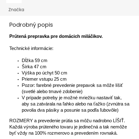
Značka
Podrobný popis
Prútená prepravka pre domácich miláčikov.
Technické informácie:
Dĺžka 59 cm
Šírka 47 cm
Výška po úchyt 50 cm
Priemer vstupu 25 cm
Pozor: farebné prevedenie prepavok sa môže líšiť
(svetlé alebo tmavé zdobenie)
V prípade potreby je možné mriežku nastaviť tak,
aby sa zatvárala na ľahko alebo na ťažko (zvnútra sa
povolia dva pásiky a posunie sa podľa ľubovôle)
ROZMERY a prevedenie prútia sa môžu nadrobno LÍŠIŤ.
Každá výroba prúteného tovaru je jedinečná a tak nemôže
byť vždy na 100% rozmerovo a prevedením rovnaká.