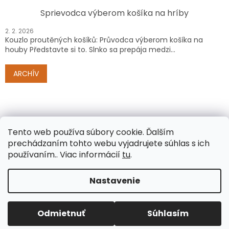
Sprievodca výberom košíka na hríby
2. 2. 2026
Kouzlo proutěných košíků: Průvodca výberom košíka na
houby Představte si to. Slnko sa prepája medzi...
ARCHÍV
Tento web používa súbory cookie.
Ďalším
prechádzaním tohto webu vyjadrujete súhlas s ich
používaním.. Viac informácií
tu
.
Vytvoril Shoptet
Nastavenie
Copyright 2026
www.e-proutenezbozi.cz/sk/
. Všetky
Odmietnuť
Súhlasím
práva vyhradené.
Upraviť nastavenie cookies