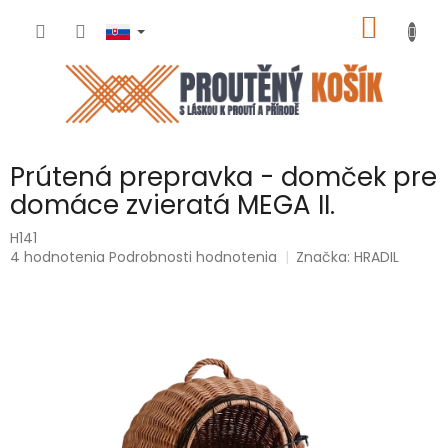
Prejsť
NÁKU
na
obsah
KOŠÍK
Prútená prepravka - domček pre
domáce zvieratá MEGA II.
H141
Priemerné
4 hodnotenia
Podrobnosti hodnotenia
Značka:
HRADIL
hodnotenie
produktu
je
5,0
z
5
hviezdičiek.