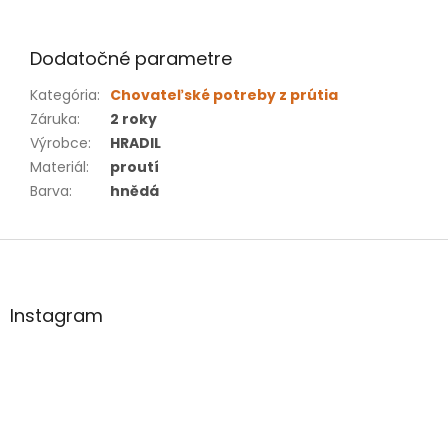
Dodatočné parametre
Kategória
:
Chovateľské potreby z prútia
Záruka
:
2 roky
Výrobce
:
HRADIL
Materiál
:
proutí
Barva
:
hnědá
Z
á
p
ä
Instagram
t
i
e