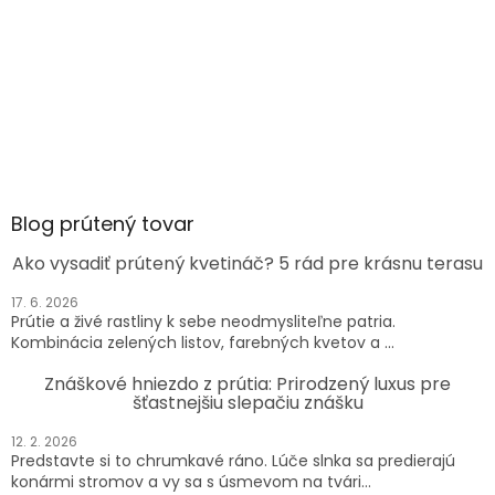
Blog prútený tovar
Ako vysadiť prútený kvetináč? 5 rád pre krásnu terasu
17. 6. 2026
Prútie a živé rastliny k sebe neodmysliteľne patria.
Kombinácia zelených listov, farebných kvetov a ...
Znáškové hniezdo z prútia: Prirodzený luxus pre
šťastnejšiu slepačiu znášku
12. 2. 2026
Predstavte si to chrumkavé ráno. Lúče slnka sa predierajú
konármi stromov a vy sa s úsmevom na tvári...