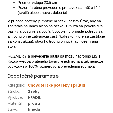
Priemer vstupu 23,5 cm
Pozor: farebné prevedenie prepavok sa môže líšiť
(svetlé alebo tmavé zdobenie)
V prípade potreby je možné mriežku nastaviť tak, aby sa
zatvárala na ľahko alebo na ťažko (zvnútra sa povolia dva
pásiky a posunie sa podľa ľubovôle), v prípade potreby sa
aj trochu ohne zatváracia časť (koliesko, ktoré sa zastrkuje
za konštrukciu), stačí ho trochu ohnúť (napr. cez hranu
stola).
ROZMERY a prevedenie prútia sa môžu nadrobno LÍŠIŤ.
Každá výroba prúteného tovaru je jedinečná a tak nemôže
byť vždy na 100% rozmerovo a prevedením rovnaká.
Dodatočné parametre
Kategória
:
Chovateľské potreby z prútia
Záruka
:
2 roky
Výrobce
:
HRADIL
Materiál
:
proutí
Barva
:
hnědá