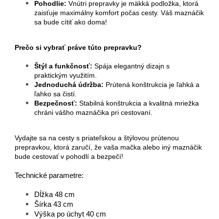
Pohodlie:
Vnútri prepravky je mäkká podložka, ktorá
zaisťuje maximálny komfort počas cesty. Váš maznáčik
sa bude cítiť ako doma!
Prečo si vybrať práve túto prepravku?
Štýl a funkčnosť:
Spája elegantný dizajn s
praktickým využitím.
Jednoduchá údržba:
Prútená konštrukcia je ľahká a
ľahko sa čistí.
Bezpečnosť:
Stabilná konštrukcia a kvalitná mriežka
chráni vášho maznáčika pri cestovaní.
Vydajte sa na cesty s priateľskou a štýlovou prútenou
prepravkou, ktorá zaručí, že vaša mačka alebo iný maznáčik
bude cestovať v pohodlí a bezpečí!
Technické parametre:
Dĺžka 48 cm
Šírka 43 cm
Výška po úchyt 40 cm