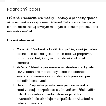
Podrobný popis
Prútená prepravka pre mačky
– štýlový a pohodlný spôsob,
ako cestovať so svojim maznáčikom! Táto prepravka nie je
len praktická, ale aj skvelým módnym doplnkom pre každého
milovníka mačiek.
Hlavné vlastnosti:
Materiál:
Vyrobená z kvalitného prútia, ktoré je nielen
odolné, ale aj ekologické. Prútie dodáva prepravcu
prírodný vzhľad, ktorý sa hodí do akéhokoľvek
interiéru.
Veľkosť:
Ideálna pre menšie až stredné mačky, ale
tiež vhodná pre menšie psy alebo iné domáce
zvieratá. Rozmery zaisťujú dostatok priestoru pre
pohodlné cestovanie.
Dizajn:
Prepravka je vybavená pevnou mriežkou,
ktorá zaisťuje bezpečnosť a zároveň umožňuje vášmu
miláčikovi sledovať okolie. Mriežka je ľahko
otvárateľná, čo uľahčuje manipuláciu pri vkladaní a
vyberaní zvieraťa.