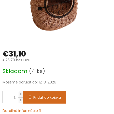
€31,10
€25,70 bez DPH
Jednotková
Skladom
(4 ks)
cena:
Môžeme doručiť do:
12. 8. 2026
Pridať do košíka
Detailné informácie