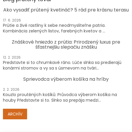
Ako vysadiť prútený kvetináč? 5 rád pre krásnu terasu
17. 6. 2026
Prútie a živé rastliny k sebe neodmysliteľne patria.
Kombinácia zelených listov, farebných kvetov a ...
Znáškové hniezdo z prútia: Prirodzený luxus pre
šťastnejšiu slepačiu znášku
12. 2. 2026
Predstavte si to chrumkavé ráno. Lúče slnka sa predierajú
konármi stromov a vy sa s úsmevom na tvári...
Sprievodca výberom košíka na hríby
2. 2. 2026
Kouzlo proutěných košíků: Průvodca výberom košíka na
houby Představte si to. Slnko sa prepája medzi...
ARCHÍV