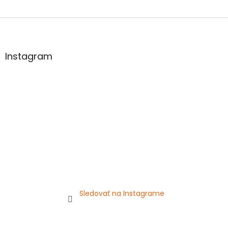
Z
á
p
ä
Instagram
t
i
e
Sledovať na Instagrame