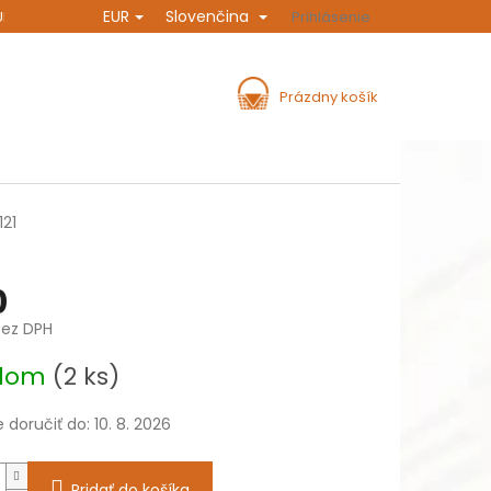
EUR
Slovenčina
URINA
ROZPRÁVANIE A INŠPIRÁCIA
Prihlásenie
DOPRAVA A PLATBA
NÁKUPNÝ
Prázdny košík
KOŠÍK
121
0
bez DPH
ová
adom
(2 ks)
doručiť do:
10. 8. 2026
Pridať do košíka