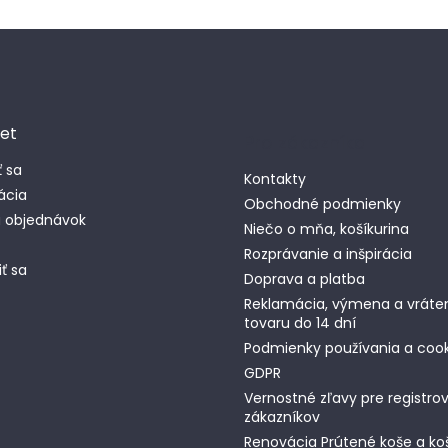
et
Pro zákazníka
ť sa
Kontakty
ácia
Obchodné podmienky
a objednávok
Niečo o mňa, košíkurina
Rozprávanie a inšpirácia
ť sa
Doprava a platba
Reklamácia, výmena a vráte
tovaru do 14 dní
Podmienky používania a cook
GDPR
Vernostné zľavy pre registr
zákazníkov
Renovácia Prútené koše a ko