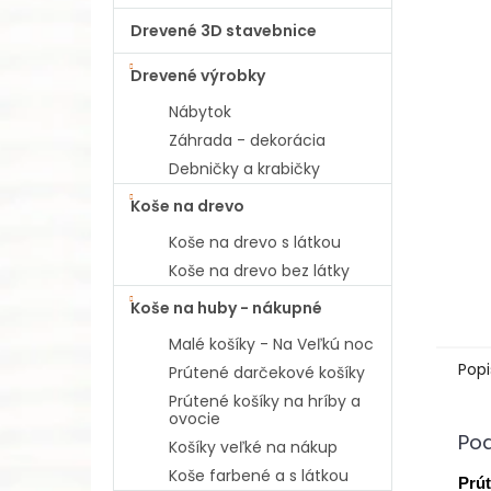
Drevené 3D stavebnice
Drevené výrobky
Nábytok
Záhrada - dekorácia
Debničky a krabičky
Koše na drevo
Koše na drevo s látkou
Koše na drevo bez látky
Koše na huby - nákupné
Malé košíky - Na Veľkú noc
Popi
Prútené darčekové košíky
Prútené košíky na hríby a
ovocie
Po
Košíky veľké na nákup
Koše farbené a s látkou
Prút