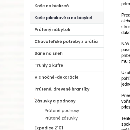
prír
Koše na bielizeň
Pred
Koše piknikové a na bicykel
aleb
stro
Prútený nábytok
doko
Chovateľské potreby z prútia
Náš 
pose
Sane na sneh
príb
mu p
Truhly a kufre
Uzat
Vianočné-dekorácie
poh
jedn
Prútené, drevené hrantíky
Prie
Zásuvky a podnosy
voňa
prie
Prútené podnosy
Prútené zásuvky
Tent
spol
Expedice Z101