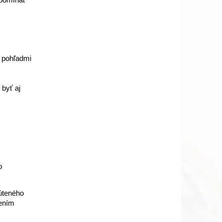
ipomínať
 pohľadmi
 byť aj
o
úteného
dením