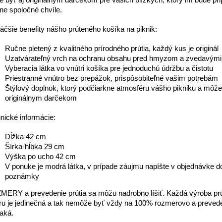
 byť aj originálnym darčekom pre vašich blízkych, ktorý im bude pr
ne spoločné chvíle.
äčšie benefity nášho prúteného košíka na piknik:
Ručne pletený z kvalitného prírodného prútia, každý kus je originál
Uzatvárateľný vrch na ochranu obsahu pred hmyzom a zvedavými
Vyberacia látka vo vnútri košíka pre jednoduchú údržbu a čistotu
Priestranné vnútro bez prepážok, prispôsobiteľné vašim potrebám
Štýlový doplnok, ktorý podčiarkne atmosféru vášho pikniku a môže
originálnym darčekom
nické informácie:
Dĺžka 42 cm
Šírka-hĺbka 29 cm
Výška po ucho 42 cm
V ponuke je modrá látka, v prípade záujmu napíšte v objednávke d
poznámky
ERY a prevedenie prútia sa môžu nadrobno líšiť.
Každá výroba pr
ru je jedinečná a tak nemôže byť vždy na 100% rozmerovo a preve
aká.