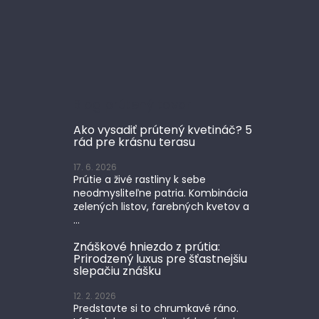
Blog prútený tovar
Ako vysadiť prútený kvetináč? 5
rád pre krásnu terasu
17. 6. 2026
Prútie a živé rastliny k sebe
neodmysliteľne patria. Kombinácia
zelených listov, farebných kvetov a
...
Znáškové hniezdo z prútia:
Prirodzený luxus pre šťastnejšiu
slepačiu znášku
12. 2. 2026
Predstavte si to chrumkavé ráno.