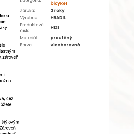
Kategória
:
bicykel
Záruka
:
2 roky
dinou
Výrobce
:
HRADIL
nie
Produktové
H121
taký
číslo
:
Materiál
:
proutěný
Barva
:
vícebarevná
šie
vlastným
 a zároveň
ými
 možno
va, cez
môžete
j štýlovým
Zároveň