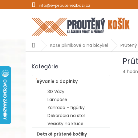
Prejsť
info@e-proutenezbozi.cz
na
obsah
Domov
Koše piknikové a na bicykel
Prútený 
B
Prút
o
Kategórie
Preskočiť
č
Prieme
4 hodn
kategórie
n
hodnot
ý
Bývanie a doplnky
produk
p
je
3D Vázy
a
5,0
Lampáše
z
n
5
Záhrada - figúrky
e
hviezdi
l
Dekorácia na stôl
Vešiaky na kľúče
Detské prútené kočíky