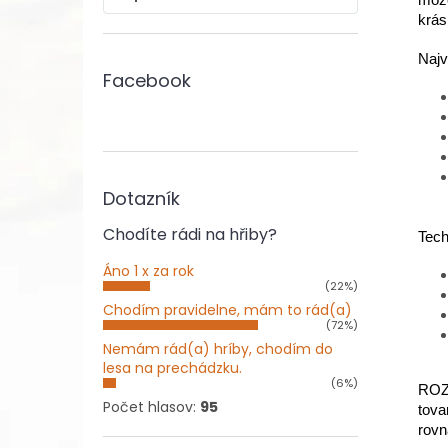
môže
krás
Najv
Facebook
Dotazník
Chodíte rádi na hřiby?
Tech
Áno 1 x za rok
(22%)
Chodím pravidelne, mám to rád(a)
(72%)
Nemám rád(a) hríby, chodím do
lesa na prechádzku.
(6%)
ROZM
Počet hlasov:
95
tova
rovn