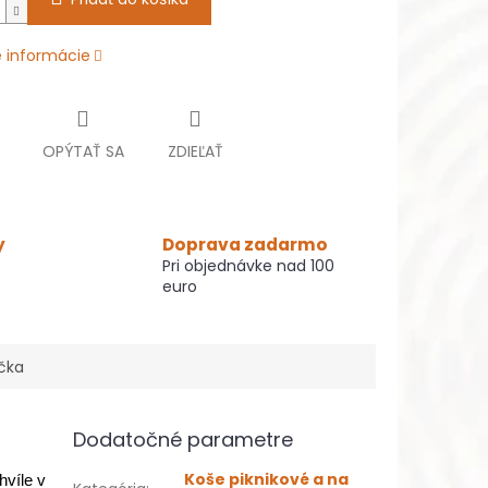
é informácie
OPÝTAŤ SA
ZDIEĽAŤ
y
Doprava zadarmo
Pri objednávke nad 100
euro
čka
Dodatočné parametre
Koše piknikové a na
hvíle v