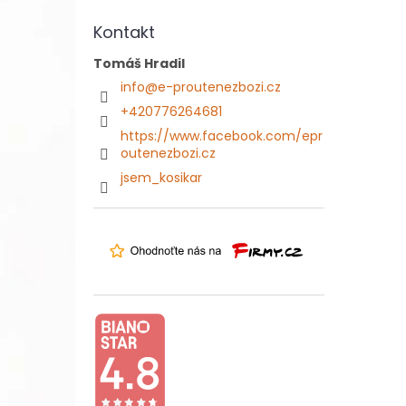
Kontakt
Tomáš Hradil
info
@
e-proutenezbozi.cz
+420776264681
https://www.facebook.com/epr
outenezbozi.cz
jsem_kosikar