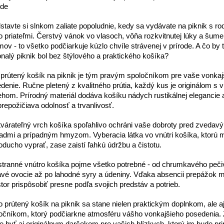
ode
stavte si slnkom zaliate popoludnie, kedy sa vydávate na piknik s ro
o priateľmi.
Čerstvý vánok vo vlasoch, vôňa rozkvitnutej lúky a šume
mov - to všetko podčiarkuje kúzlo chvíle strávenej v prírode.
A čo by 
nalý piknik bol bez štýlového a praktického košíka?
prútený košík na piknik je tým pravým spoločníkom pre vaše vonkaj
denie.
Ručne pletený z kvalitného prútia, každý kus je originálom s 
ehom.
Prírodný materiál dodáva košíku nádych rustikálnej elegancie
repožičiava odolnosť a trvanlivosť.
várateľný vrch košíka spoľahlivo ochráni vaše dobroty pred zvedav
ľadmi a prípadným hmyzom.
Vyberacia látka vo vnútri košíka, ktorú
oducho vyprať, zase zaistí ľahkú údržbu a čistotu.
stranné vnútro košíka pojme všetko potrebné - od chrumkavého peči
vé ovocie až po lahodné syry a údeniny.
Vďaka absencii prepážok 
stor prispôsobiť presne podľa svojich predstáv a potrieb.
o prútený košík na piknik sa stane nielen praktickým doplnkom, ale a
očníkom, ktorý podčiarkne atmosféru vášho vonkajšieho posedenia.