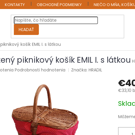
KONTAKTY
OBCHODNÉ PODMIENKY
NIEČO O MŇA, KOŠÍK
HĽADAŤ
piknikový košík EMIL I. s látkou
ený piknikový košík EMIL I. s látkou
H
rné
otenia
Podrobnosti hodnotenia
Značka:
HRADIL
enie
€4
tu
€33,10 
Jednotk
Skl
cena:
čiek.
Môžeme 