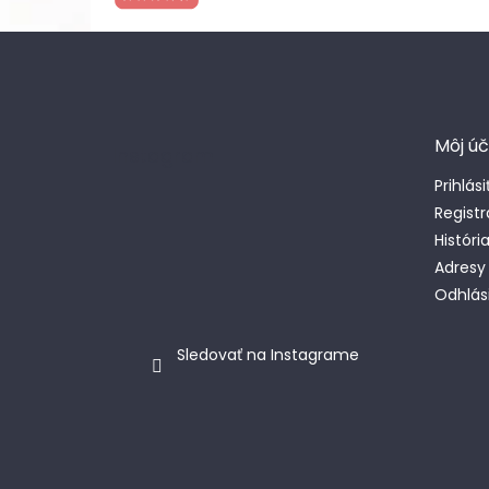
Z
á
p
ä
t
Môj úč
Instagram
i
e
Prihlási
Registr
Históri
Adresy
Odhlási
Sledovať na Instagrame