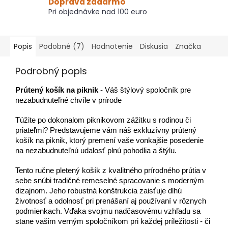
Doprava zadarmo
Pri objednávke nad 100 euro
Popis
Podobné (7)
Hodnotenie
Diskusia
Značka
Podrobný popis
Prútený košík na piknik
- Váš štýlový spoločník pre
nezabudnuteľné chvíle v prírode
Túžite po dokonalom piknikovom zážitku s rodinou či
priateľmi?
Predstavujeme vám náš exkluzívny prútený
košík na piknik, ktorý premení vaše vonkajšie posedenie
na nezabudnuteľnú udalosť plnú pohodlia a štýlu.
Tento ručne pletený košík z kvalitného prírodného prútia v
sebe snúbi tradičné remeselné spracovanie s moderným
dizajnom.
Jeho robustná konštrukcia zaisťuje dlhú
životnosť a odolnosť pri prenášaní aj používaní v rôznych
podmienkach.
Vďaka svojmu nadčasovému vzhľadu sa
stane vašim verným spoločníkom pri každej príležitosti - či