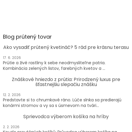
Blog prútený tovar
Ako vysadiť prútený kvetináč? 5 rád pre krásnu terasu
17. 6. 2026
Prútie a živé rastliny k sebe neodmysliteľne patria.
Kombinácia zelených listov, farebných kvetov a ...
Znáškové hniezdo z prútia: Prirodzený luxus pre
šťastnejšiu slepačiu znášku
12. 2. 2026
Predstavte si to chrumkavé ráno. Lúče slnka sa predierajú
konármi stromov a vy sa s úsmevom na tvári...
Sprievodca výberom košíka na hríby
2. 2. 2026