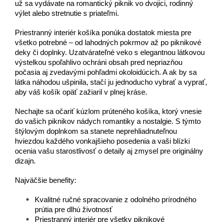
už sa vydávate na romantický piknik vo dvojici, rodinný
výlet alebo stretnutie s priateľmi.
Priestranný interiér košíka ponúka dostatok miesta pre
všetko potrebné – od lahodných pokrmov až po piknikové
deky či doplnky.
Uzatvárateľné veko s elegantnou látkovou
výstelkou spoľahlivo ochráni obsah pred nepriazňou
počasia aj zvedavými pohľadmi okoloidúcich.
A ak by sa
látka náhodou ušpinila, stačí ju jednoducho vybrať a vyprať,
aby váš košík opäť zažiaril v plnej kráse.
Nechajte sa očariť kúzlom prúteného košíka, ktorý vnesie
do vašich piknikov nádych romantiky a nostalgie.
S týmto
štýlovým doplnkom sa stanete neprehliadnuteľnou
hviezdou každého vonkajšieho posedenia a vaši blízki
ocenia vašu starostlivosť o detaily aj zmysel pre originálny
dizajn.
Najväčšie benefity:
Kvalitné ručné spracovanie z odolného prírodného
prútia pre dlhú životnosť
Priestranný interiér pre všetky piknikové