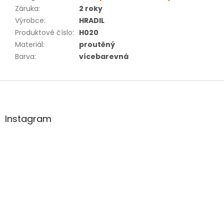
Záruka
:
2 roky
Výrobce
:
HRADIL
Produktové číslo
:
H020
Materiál
:
proutěný
Barva
:
vícebarevná
Z
á
p
ä
Instagram
t
i
e