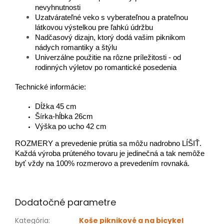
nevyhnutnosti
Uzatvárateľné veko s vyberateľnou a prateľnou
látkovou výstelkou pre ľahkú údržbu
Nadčasový dizajn, ktorý dodá vašim piknikom
nádych romantiky a štýlu
Univerzálne použitie na rôzne príležitosti - od
rodinných výletov po romantické posedenia
Technické informácie:
Dĺžka 45 cm
Šírka-hĺbka 26cm
Výška po ucho 42 cm
ROZMERY a prevedenie prútia sa môžu nadrobno LÍŠIŤ.
Každá výroba prúteného tovaru je jedinečná a tak nemôže
byť vždy na 100% rozmerovo a prevedením rovnaká.
Dodatočné parametre
Kategória
:
Koše piknikové a na bicykel