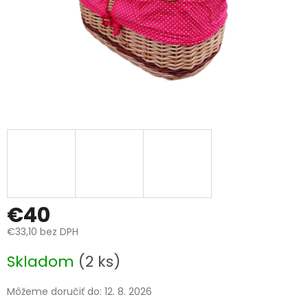
€40
€33,10 bez DPH
Jednotková
Skladom
(2 ks)
cena:
Môžeme doručiť do:
12. 8. 2026