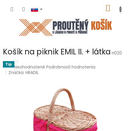
Prejsť
NÁKU
na
obsah
KOŠÍK
Košík na piknik EMIL II. + látka
H020
Tip
Priemerné
Neohodnotené
Podrobnosti hodnotenia
hodnotenie
Značka:
HRADIL
produktu
je
0,0
z
5
hviezdičiek.