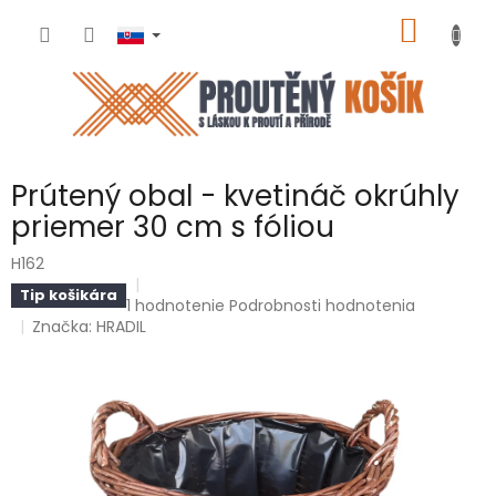
Prejsť
NÁKU
na
obsah
KOŠÍK
Prútený obal - kvetináč okrúhly
priemer 30 cm s fóliou
H162
Tip košikára
Priemerné
1 hodnotenie
Podrobnosti hodnotenia
hodnotenie
Značka:
HRADIL
produktu
je
5,0
z
5
hviezdičiek.