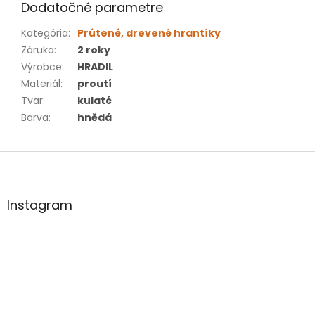
Dodatočné parametre
Kategória
:
Prútené, drevené hrantíky
Záruka
:
2 roky
Výrobce
:
HRADIL
Materiál
:
proutí
Tvar
:
kulaté
Barva
:
hnědá
Z
á
p
ä
Instagram
t
i
e