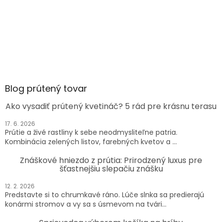
Blog prútený tovar
Ako vysadiť prútený kvetináč? 5 rád pre krásnu terasu
17. 6. 2026
Prútie a živé rastliny k sebe neodmysliteľne patria.
Kombinácia zelených listov, farebných kvetov a ...
Znáškové hniezdo z prútia: Prirodzený luxus pre
šťastnejšiu slepačiu znášku
12. 2. 2026
Predstavte si to chrumkavé ráno. Lúče slnka sa predierajú
konármi stromov a vy sa s úsmevom na tvári...