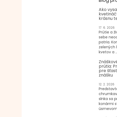
Blog pr
Ako vysa
kvetináč
krásnu t
17. 6. 2026
Prútie a ži
sebe neo
patria. K
zelených 
kvetov a ..
Znáškové
prútia: P
pre šťast
znášku
12. 2. 2026
Predstavte
chrumkav
slnka sa p
konármi s
úsmevom n