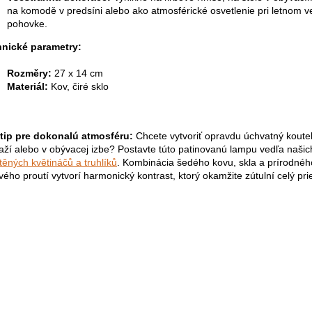
na komodě v predsíni alebo ako atmosférické osvetlenie pri letnom 
pohovke.
nické parametry:
Rozměry:
27 x 14 cm
Materiál:
Kov, čiré sklo
tip pre dokonalú atmosféru:
Chcete vytvoriť opravdu úchvatný koute
aží alebo v obývacej izbe? Postavte túto patinovanú lampu vedľa našic
těných květináčů a truhlíků
. Kombinácia šedého kovu, skla a prírodnéh
vého proutí vytvorí harmonický kontrast, ktorý okamžite zútulní celý prie