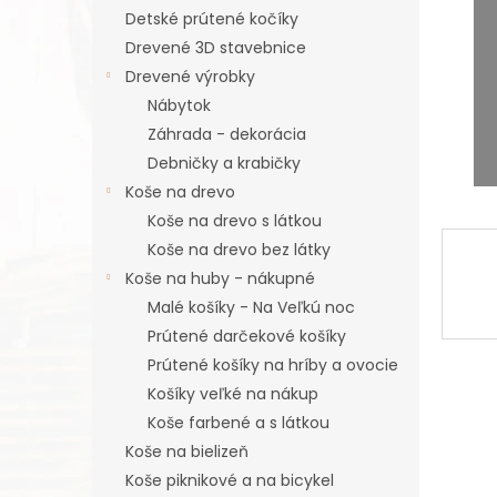
Detské prútené kočíky
Drevené 3D stavebnice
Drevené výrobky
Nábytok
Záhrada - dekorácia
Debničky a krabičky
Koše na drevo
Koše na drevo s látkou
Koše na drevo bez látky
Koše na huby - nákupné
Malé košíky - Na Veľkú noc
Prútené darčekové košíky
Prútené košíky na hríby a ovocie
Košíky veľké na nákup
Koše farbené a s látkou
Koše na bielizeň
Koše piknikové a na bicykel