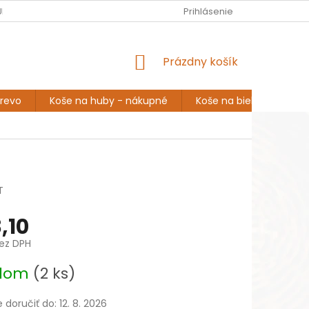
EUR
Slovenčina
URINA
ROZPRÁVANIE A INŠPIRÁCIA
Prihlásenie
DOPRAVA A PLATBA
NÁKUPNÝ
Prázdny košík
KOŠÍK
drevo
Koše na huby - nákupné
Koše na bielizeň
K
T
,10
bez DPH
ová
adom
(2 ks)
doručiť do:
12. 8. 2026