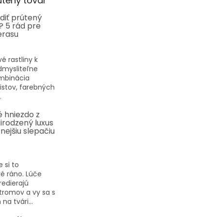
útený tovar
diť prútený
? 5 rád pre
erasu
vé rastliny k
dmysliteľne
ombinácia
listov, farebných
.
 hniezdo z
rirodzený luxus
nejšiu slepačiu
 si to
é ráno. Lúče
redierajú
tromov a vy sa s
a tvári...