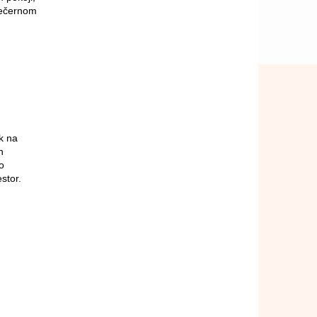
večernom
k na
h
o
stor.