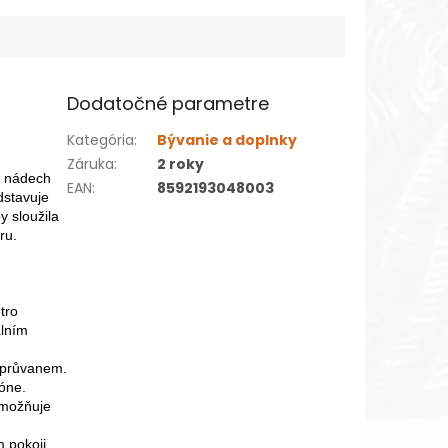
Dodatočné parametre
Kategória
:
Bývanie a doplnky
Záruka
:
2 roky
a nádech
EAN
:
8592193048003
stavuje
y sloužila
ru.
tro
álním
d průvanem.
kóne.
umožňuje
 pokoji,