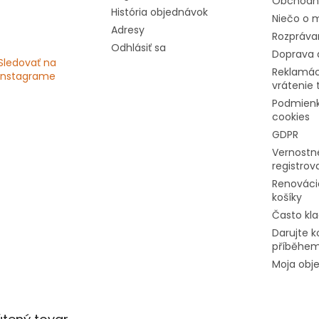
Obchodn
História objednávok
Niečo o m
Adresy
Rozprávan
Odhlásiť sa
Doprava 
Sledovať na
Reklamác
Instagrame
vrátenie 
Podmienk
cookies
GDPR
Vernostné
registro
Renováci
košíky
Často kl
Darujte k
příběhe
Moja obj