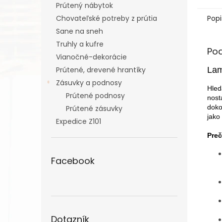
Prútený nábytok
Popi
Chovateľské potreby z prútia
Sane na sneh
Truhly a kufre
Po
Vianočné-dekorácie
Lam
Prútené, drevené hrantíky
Zásuvky a podnosy
Hled
Prútené podnosy
nost
doko
Prútené zásuvky
jako
Expedice Z101
Preč
Facebook
Dotazník