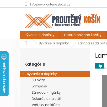
Prejsť
info@e-proutenezbozi.cz
na
obsah
Bývanie a doplnky
Detské prútené kočíky
Domov
Bývanie a doplnky
Lampa šedá pati
B
Lam
o
Preskočiť
č
Kategórie
kategórie
n
Tip
P
N
ý
h
Bývanie a doplnky
p
p
3D Vázy
a
j
0
Lampáše
n
z
e
Záhrada - figúrky
5
l
Dekorácia na stôl
h
Vešiaky na kľúče