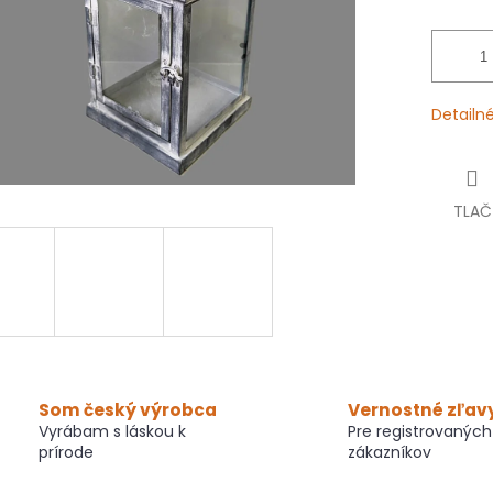
Detailn
TLAČ
Som český výrobca
Vernostné zľav
Vyrábam s láskou k
Pre registrovaných
prírode
zákazníkov