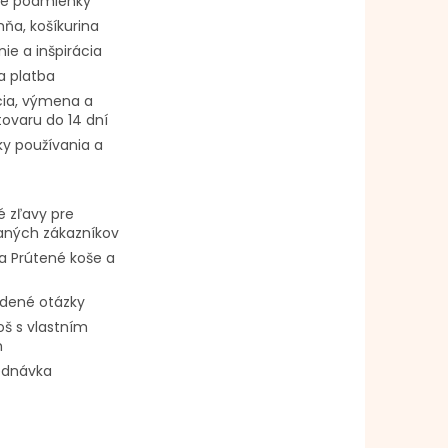
é podmienky
ňa, košíkurina
ie a inšpirácia
a platba
ia, výmena a
tovaru do 14 dní
y používania a
 zľavy pre
vaných zákazníkov
a Prútené koše a
adené otázky
oš s vlastním
m
ednávka