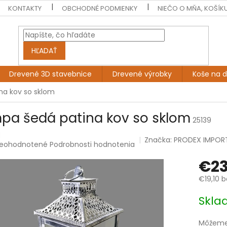
KONTAKTY
OBCHODNÉ PODMIENKY
NIEČO O MŇA, KOŠÍK
HĽADAŤ
Drevené 3D stavebnice
Drevené výrobky
Koše na 
na kov so sklom
pa šedá patina kov so sklom
25139
Značka:
PRODEX IMPOR
riemerné
eohodnotené
Podrobnosti hodnotenia
odnotenie
€23
roduktu
e
€19,10 
,0
Jednotk
Skl
cena:
viezdičiek.
Môžeme 