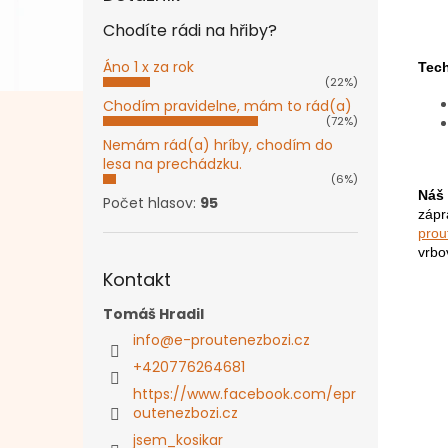
Chodíte rádi na hřiby?
Áno 1 x za rok
Tech
(22%)
Chodím pravidelne, mám to rád(a)
(72%)
Nemám rád(a) hríby, chodím do
lesa na prechádzku.
(6%)
Náš 
Počet hlasov:
95
zápr
prou
vrbo
Kontakt
Tomáš Hradil
info
@
e-proutenezbozi.cz
+420776264681
https://www.facebook.com/epr
outenezbozi.cz
jsem_kosikar