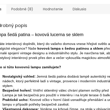
s
Podobné (8)
Hodnotenie
Diskusia
drobný popis
pa šedá patina – kovová lucerna se sklem
áte interiérový doplněk, který do vašeho domova vnese hřejivé světlo 
algické elegance? Naše
kovová lampa s šedou patinou a sklem
před
nalé spojení vintage designu a industriálního stylu. Je navržena tak, ab
 stylový interiérový prvek přes den a večer vykouzlila magickou atmosfé
o si túto kovovnú lampu zamilujete?
Nostalgický vzhled:
Jemná šedá patina dodává lampě autentický re
nádech, ktorý perfektně ladí s vintage, provence i moderním industri
stylem.
Bezpečné hoření:
Vnitřní skleněný válec chrání plamen svíčky pře
Lampa je tak bezpečná pro použití v interiéru i na kryté terase či bal
Praktické ucho:
Kovové očko v horní části usnadňuje přenášání a 
lampu v případě potřeby bezpečně zavěsit.
Všestranná dekorace:
Vynikne na krbové římse, na stole v obývacím