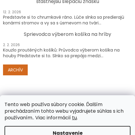
šťastnejšiu slepačiu znášku
12. 2. 2026
Predstavte si to chrumkavé ráno. Lúče slnka sa predierajú
konármi stromov a vy sa s úsmevom na tvári...
Sprievodca výberom košíka na hríby
2. 2. 2026
Kouzlo proutěných košíků: Průvodca výberom košíka na
houby Představte si to. Slnko sa prepája medzi...
ARCHÍV
Tento web používa súbory cookie.
Ďalším
prechádzaním tohto webu vyjadrujete súhlas s ich
používaním.. Viac informácií
tu
.
Vytvoril Shoptet
Nastavenie