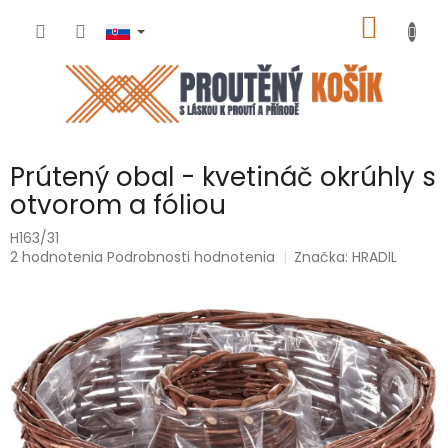
Prejsť
NÁKU
na
obsah
KOŠÍK
Prútený obal - kvetináč okrúhly s
otvorom a fóliou
H163/31
Priemerné
2 hodnotenia
Podrobnosti hodnotenia
Značka:
HRADIL
hodnotenie
produktu
je
5,0
z
5
hviezdičiek.