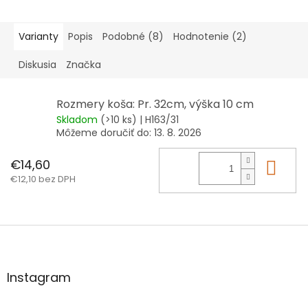
Varianty
Popis
Podobné (8)
Hodnotenie (2)
Diskusia
Značka
Rozmery koša: Pr. 32cm, výška 10 cm
Skladom
(>10 ks)
| H163/31
Môžeme doručiť do:
13. 8. 2026
€14,60
Do 
€12,10 bez DPH
Z
á
p
ä
Instagram
t
i