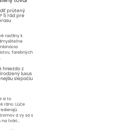
útený tovar
diť prútený
? 5 rád pre
erasu
vé rastliny k
dmysliteľne
ombinácia
listov, farebných
.
 hniezdo z
rirodzený luxus
nejšiu slepačiu
 si to
é ráno. Lúče
redierajú
tromov a vy sa s
a tvári...