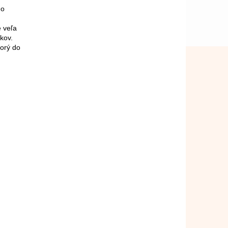
ho
 veľa
kov.
torý do