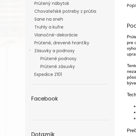
Prútený nábytok
Popi
Chovateľské potreby z prútia
Sane na sneh
Po
Truhly a kufre
Vianočné-dekorácie
Prút
Prútené, drevené hrantíky
pre 
vyho
Zásuvky a podnosy
upra
Prútené podnosy
Tent
Prútené zásuvky
neza
Expedice Z101
pôso
býva
Tech
Facebook
Preč
Dotazník