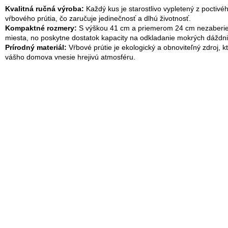
Kvalitná ručná výroba:
Každý kus je starostlivo vypletený z poctivé
vŕbového prútia, čo zaručuje jedinečnosť a dlhú životnosť.
Kompaktné rozmery:
S výškou 41 cm a priemerom 24 cm nezaberie
miesta, no poskytne dostatok kapacity na odkladanie mokrých dáždni
Prírodný materiál:
Vŕbové prútie je ekologický a obnoviteľný zdroj, k
vášho domova vnesie hrejivú atmosféru.