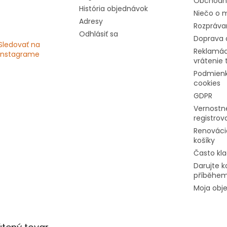
Obchodn
História objednávok
Niečo o m
Adresy
Rozprávan
Odhlásiť sa
Doprava 
Sledovať na
Reklamác
Instagrame
vrátenie 
Podmienk
cookies
GDPR
Vernostné
registro
Renováci
košíky
Často kl
Darujte k
příběhe
Moja obj