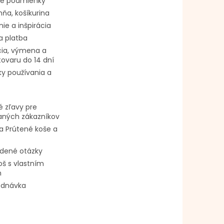
é podmienky
ňa, košíkurina
ie a inšpirácia
a platba
ia, výmena a
tovaru do 14 dní
y používania a
 zľavy pre
vaných zákazníkov
a Prútené koše a
adené otázky
oš s vlastním
m
ednávka