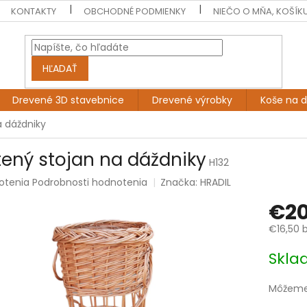
KONTAKTY
OBCHODNÉ PODMIENKY
NIEČO O MŇA, KOŠÍK
HĽADAŤ
Drevené 3D stavebnice
Drevené výrobky
Koše na 
a dáždniky
tený stojan na dáždniky
H132
rné
otenia
Podrobnosti hodnotenia
Značka:
HRADIL
enie
€2
tu
€16,50 
Jednotk
Skl
cena:
čiek.
Môžeme 