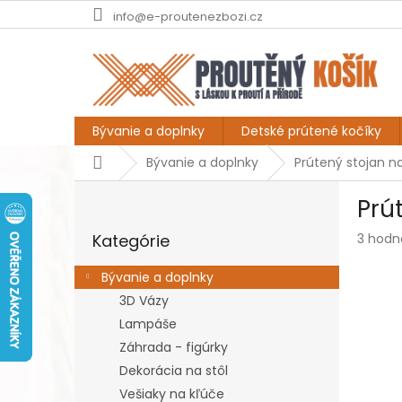
Prejsť
info@e-proutenezbozi.cz
na
obsah
Bývanie a doplnky
Detské prútené kočíky
Domov
Bývanie a doplnky
Prútený stojan n
B
Prú
o
Preskočiť
č
Prieme
Kategórie
3 hodn
kategórie
n
hodnot
ý
produk
Bývanie a doplnky
p
je
3D Vázy
a
5,0
z
Lampáše
n
5
e
Záhrada - figúrky
hviezdi
l
Dekorácia na stôl
Vešiaky na kľúče