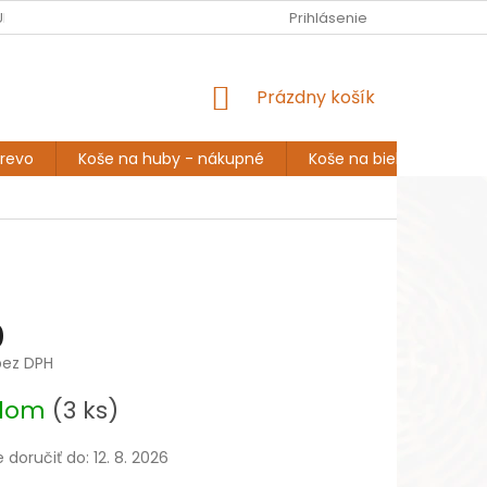
EUR
Slovenčina
URINA
ROZPRÁVANIE A INŠPIRÁCIA
Prihlásenie
DOPRAVA A PLATBA
NÁKUPNÝ
Prázdny košík
KOŠÍK
drevo
Koše na huby - nákupné
Koše na bielizeň
K
0
bez DPH
ová
adom
(3 ks)
doručiť do:
12. 8. 2026