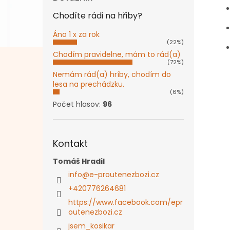
Chodíte rádi na hřiby?
Áno 1 x za rok
(22%)
Chodím pravidelne, mám to rád(a)
(72%)
Nemám rád(a) hríby, chodím do
lesa na prechádzku.
(6%)
Počet hlasov:
96
Kontakt
Tomáš Hradil
info
@
e-proutenezbozi.cz
+420776264681
https://www.facebook.com/epr
outenezbozi.cz
jsem_kosikar