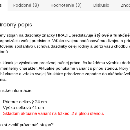
s
Podobné (8)
Hodnotenie (3)
Diskusia
Zna
drobný popis
ený stojan na dáždniky značky HRADIL predstavuje
štýlové a funkčné
organizáciu vašej predsiene. Vďaka svojmu nadčasovému dizajnu a pr
toveniu spoľahlivo uschová dáždniky celej rodiny a udrží vašu chodbu 
tanú.
o kúsok je výsledkom precíznej ručnej práce, čo každému výrobku dod
meniteľný charakter. Aktuálne ponúkame variant s plnou stenou, ktorý v 
bí vkusne a vďaka svojej štruktúre prirodzene zapadne do akéhokoľvek
nia.
nické informácie:
Priemer celkový 24 cm
Výška celková 41 cm
Skladom aktuálne variant na fotkeč .2 s plnou stenou.
o si zvoliť práve náš stojan?