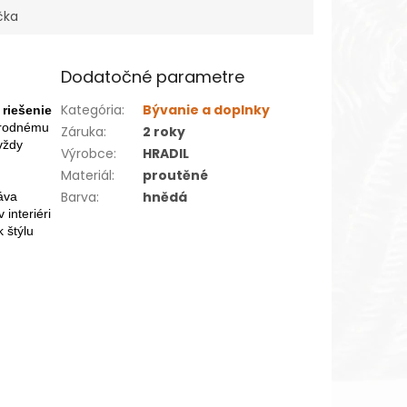
čka
Dodatočné parametre
Kategória
:
Bývanie a doplnky
 riešenie
írodnému
Záruka
:
2 roky
vždy
Výrobce
:
HRADIL
Materiál
:
proutěné
Barva
:
hnědá
áva
interiéri
 štýlu