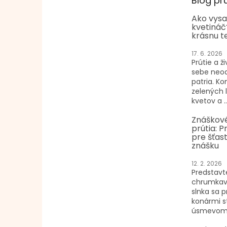
Blog pr
Ako vysa
kvetináč
krásnu t
17. 6. 2026
Prútie a ži
sebe neo
patria. K
zelených 
kvetov a ..
Znáškové
prútia: P
pre šťast
znášku
12. 2. 2026
Predstavte
chrumkav
slnka sa p
konármi s
úsmevom n