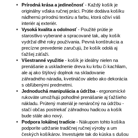
Prírodná krása a jedinečnosť
- Každý košík je
originálny vďaka ručnej práci. Prútie dodáva košíku
nádhernú prírodnú textúru a farbu, ktorá oživí váš
interiér aj exteriér.
Vysoká kvalita a odolnosť
- Použité prútie je
starostlivo vyberané a spracované tak, aby košík
vydržal dlhé roky používania. Pevná konštrukcia a
precízne prevedenie zaručujú, že košík odolá aj
ťažšej záťaži.
Všestranné využitie
- košík je ideálny nielen na
prenášanie a uskladnenie dreva ku krbu či kachliam,
ale aj ako štýlový doplnok na skladovanie
záhradného náradia, kvetináčov alebo ako dekorácia
s obľúbenými predmetmi.
Jednoduchá manipulácia a údržba
- ergonomické
rukoväte umožňujú pohodlné prenášanie aj ťažšieho
nákladu. Prútený materiál je nenáročný na údržbu -
stačí občas postriekať záhradnou hadicou a košík
bude stále ako nový.
Podpora lokálnej tradície
- Nákupom tohto košíka
podporíte udržanie tradičnej ručnej výroby a um
českých košíkárov. Investujete tak do kúska s dušou