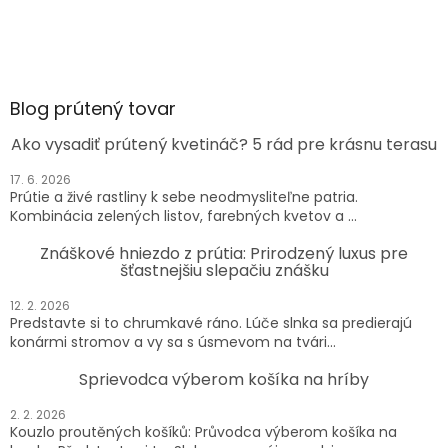
Blog prútený tovar
Ako vysadiť prútený kvetináč? 5 rád pre krásnu terasu
17. 6. 2026
Prútie a živé rastliny k sebe neodmysliteľne patria.
Kombinácia zelených listov, farebných kvetov a ...
Znáškové hniezdo z prútia: Prirodzený luxus pre
šťastnejšiu slepačiu znášku
12. 2. 2026
Predstavte si to chrumkavé ráno. Lúče slnka sa predierajú
konármi stromov a vy sa s úsmevom na tvári...
Sprievodca výberom košíka na hríby
2. 2. 2026
Kouzlo proutěných košíků: Průvodca výberom košíka na