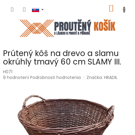
Prejsť
NÁKU
na
obsah
KOŠÍK
Prútený kôš na drevo a slamu
okrúhly tmavý 60 cm SLAMY III.
H071
Priemerné
9 hodnotení
Podrobnosti hodnotenia
Značka:
HRADIL
hodnotenie
produktu
je
5,0
z
5
hviezdičiek.