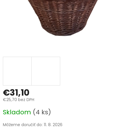
€31,10
€25,70 bez DPH
Jednotková
Skladom
(4 ks)
cena:
Môžeme doručiť do:
11. 8. 2026