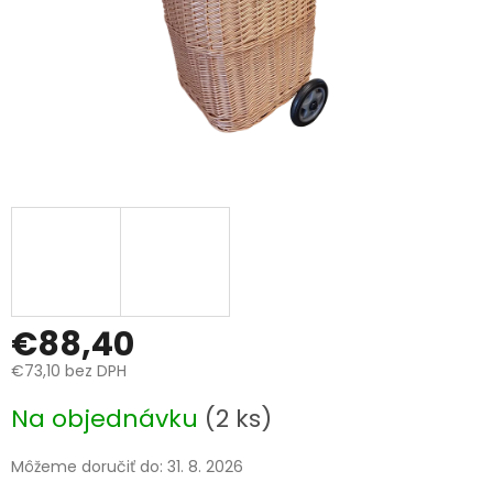
€88,40
€73,10 bez DPH
Jednotková
Na objednávku
(2 ks)
cena:
Môžeme doručiť do:
31. 8. 2026