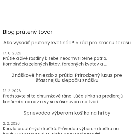
Blog prútený tovar
Ako vysadiť prútený kvetináč? 5 rád pre krásnu terasu
17. 6. 2026
Prútie a živé rastliny k sebe neodmysliteľne patria.
Kombinácia zelených listov, farebných kvetov a ...
Znáškové hniezdo z prútia: Prirodzený luxus pre
šťastnejšiu slepačiu znášku
12. 2. 2026
Predstavte si to chrumkavé ráno. Lúče slnka sa predierajú
konármi stromov a vy sa s úsmevom na tvári...
Sprievodca výberom košíka na hríby
2. 2. 2026
Kouzlo proutěných košíků: Průvodca výberom košíka na