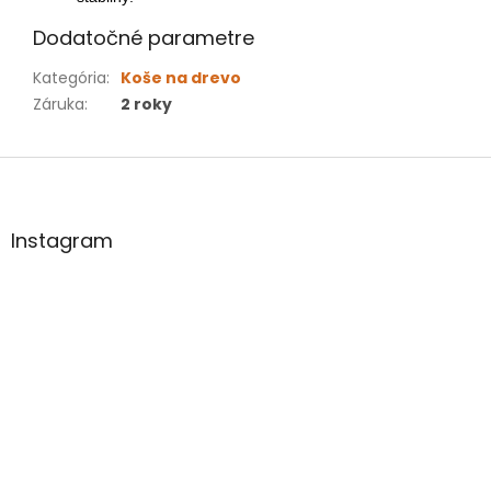
Dodatočné parametre
Kategória
:
Koše na drevo
Záruka
:
2 roky
Z
á
p
ä
Instagram
t
i
e