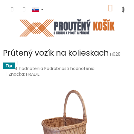
Prejsť
NÁKU
na
obsah
KOŠÍK
Prútený vozík na kolieskach
H028
Tip
Priemerné
4 hodnotenia
Podrobnosti hodnotenia
hodnotenie
Značka:
HRADIL
produktu
je
5,0
z
5
hviezdičiek.