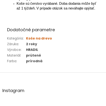
Koše sú čerstvo vyrábané.
Doba dodania môže byť
až 1 týždeň.
V prípade otázok sa neváhajte opýtať.
Dodatočné parametre
Kategória
:
Koše na drevo
Záruka
:
2 roky
Výrobce
:
HRADIL
Materiál
:
prútené
Farba
:
prírodná
Z
á
p
ä
Instagram
t
i