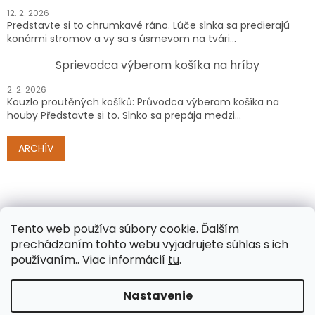
12. 2. 2026
Predstavte si to chrumkavé ráno. Lúče slnka sa predierajú
konármi stromov a vy sa s úsmevom na tvári...
Sprievodca výberom košíka na hríby
2. 2. 2026
Kouzlo proutěných košíků: Průvodca výberom košíka na
houby Představte si to. Slnko sa prepája medzi...
ARCHÍV
Tento web používa súbory cookie.
Ďalším
prechádzaním tohto webu vyjadrujete súhlas s ich
používaním.. Viac informácií
tu
.
Vytvoril Shoptet
Nastavenie