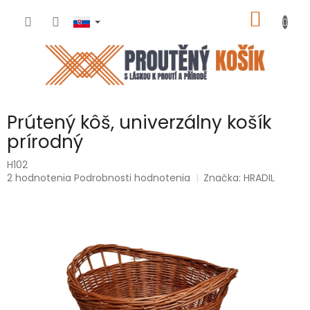
Prejsť
NÁKU
na
obsah
KOŠÍK
Prútený kôš, univerzálny košík
prírodný
H102
Priemerné
2 hodnotenia
Podrobnosti hodnotenia
Značka:
HRADIL
hodnotenie
produktu
je
5,0
z
5
hviezdičiek.