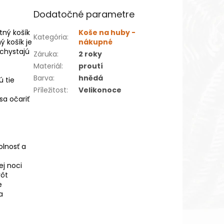
Dodatočné parametre
tný košík
Koše na huby -
Kategória
:
ý košík je
nákupné
chystajú
Záruka
:
2 roky
Materiál
:
proutí
Barva
:
hnědá
ú tie
Příležitost
:
Velikonoce
sa očariť
olnosť a
ej noci
rôt
e
a