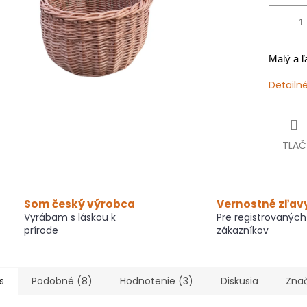
Malý a ľ
Detailn
TLAČ
Som český výrobca
Vernostné zľav
Vyrábam s láskou k
Pre registrovaných
prírode
zákazníkov
s
Podobné (8)
Hodnotenie (3)
Diskusia
Zna