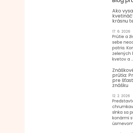
Blog pr
Ako vysa
kvetináč
krásnu t
17. 6. 2026
Prútie a ži
sebe neo
patria. K
zelených 
kvetov a ..
Znáškové
prútia: P
pre šťast
znášku
12. 2. 2026
Predstavte
chrumkav
slnka sa p
konármi s
úsmevom n