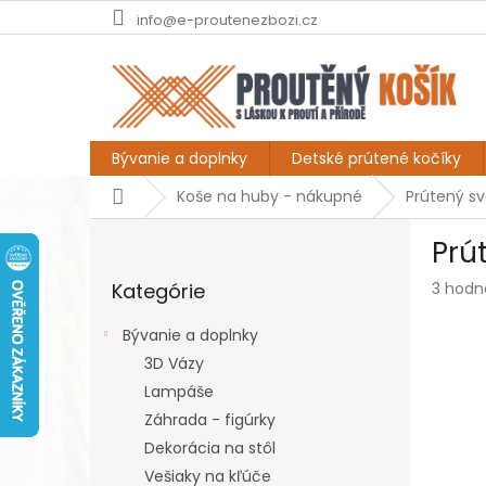
Prejsť
info@e-proutenezbozi.cz
na
obsah
Bývanie a doplnky
Detské prútené kočíky
Domov
Koše na huby - nákupné
Prútený sv
B
Prú
o
Preskočiť
č
Prieme
Kategórie
3 hodn
kategórie
n
hodnot
ý
produk
Bývanie a doplnky
p
je
3D Vázy
a
5,0
z
Lampáše
n
5
e
Záhrada - figúrky
hviezdi
l
Dekorácia na stôl
Vešiaky na kľúče