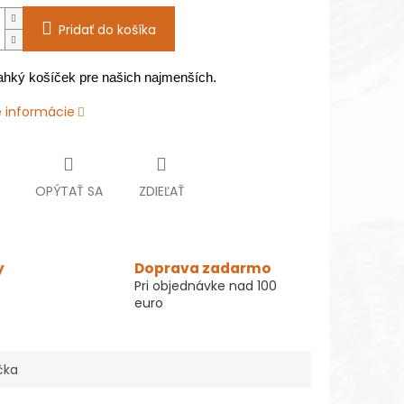
Pridať do košíka
ahký košíček pre našich najmenších.
é informácie
OPÝTAŤ SA
ZDIEĽAŤ
y
Doprava zadarmo
Pri objednávke nad 100
euro
čka