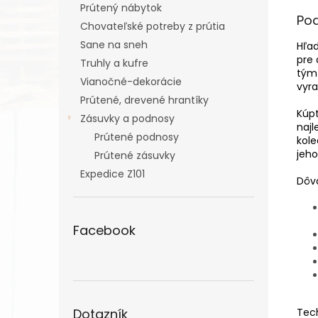
Prútený nábytok
Po
Chovateľské potreby z prútia
Sane na sneh
Hľad
pre 
Truhly a kufre
tým
Vianočné-dekorácie
vyra
Prútené, drevené hrantíky
Kúpt
Zásuvky a podnosy
najl
Prútené podnosy
kole
jeho
Prútené zásuvky
Expedice Z101
Dôvo
Facebook
Dotazník
Tech