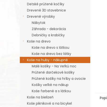
Detské prútené kočíky
Drevené 3D stavebnice
Drevené výrobky
Nábytok
Záhrada - dekorácia
Debničky a krabičky
Koše na drevo
Koše na drevo s látkou
Koše na drevo bez látky
Koše na huby - nákupné
Malé košíky - Na Veľkú noc
Prútené darčekové košíky
Prútené košíky na hríby a ovocie
Košíky veľké na nákup
Koše farbené a s látkou
Koše na bielizeň
Popi
Koše piknikové a na bicykel