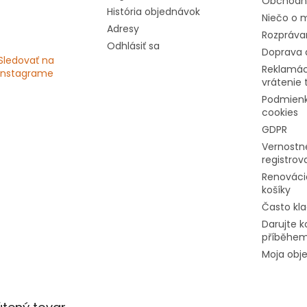
Obchodn
História objednávok
Niečo o m
Adresy
Rozprávan
Odhlásiť sa
Doprava 
Sledovať na
Reklamác
Instagrame
vrátenie 
Podmienk
cookies
GDPR
Vernostné
registro
Renováci
košíky
Často kl
Darujte k
příběhe
Moja obj