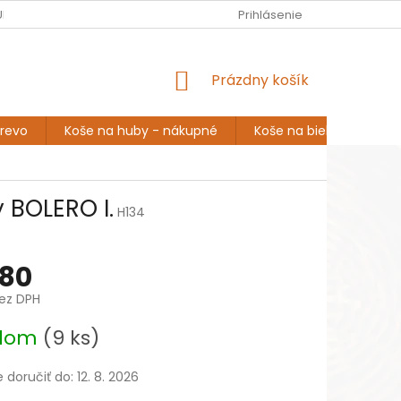
EUR
Slovenčina
URINA
ROZPRÁVANIE A INŠPIRÁCIA
Prihlásenie
DOPRAVA A PLATBA
NÁKUPNÝ
Prázdny košík
KOŠÍK
drevo
Koše na huby - nákupné
Koše na bielizeň
K
 BOLERO I.
H134
80
ez DPH
ová
adom
(9 ks)
doručiť do:
12. 8. 2026