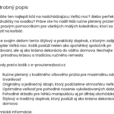
drobný popis
áte ten najlepší kôš na nadchádzajúcu Veľkú noc? Alebo perfek
družičky na svadbu? Práve ste ho našli! Náš ručne pletený prúten
 pravým pomocníkom pre všetkých malých koledníkov, ktorí sa 
ziť na korbáč.
e svojim deťom tento štýlový a praktický doplnok, s ktorým zažij
epšie Veľká noc. Košík poslúži nielen ako spoľahlivý spoločník pri
dovaní, ale aj ako krásna dekorácia do vášho domova. Nechajte 
 prírodnou krásou a tradíciou ručného remesla.
dy prečo košík z e-proutenezbozi.cz:
Ručne pletený z kvalitného vŕbového prútia pre maximálnu od
trvanlivosť
Originálny a jedinečný dizajn, ktorý podčiarkne atmosféru Veľk
Optimálna veľkosť pre pohodlné nosenie vykoledovaných dob
Pohodlné držadlo pre ľahkú manipuláciu aj pri dlhšej obchôdzk
Štýlový a tradičný doplnok, ktorý poslúži aj ako krásna dekoráci
domova
nické informácie: