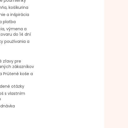
é podmienky
ňa, košíkurina
ie a inšpirácia
a platba
ia, výmena a
tovaru do 14 dní
y používania a
 zľavy pre
vaných zákazníkov
a Prútené koše a
adené otázky
oš s vlastním
m
ednávka