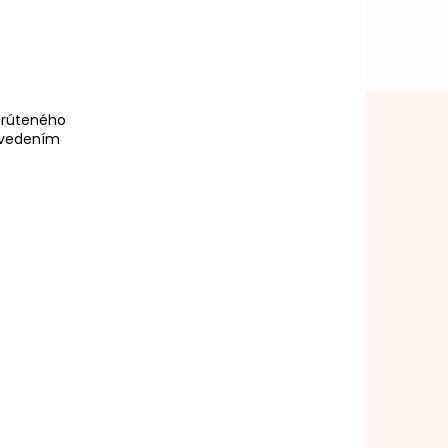
prúteného
revedením