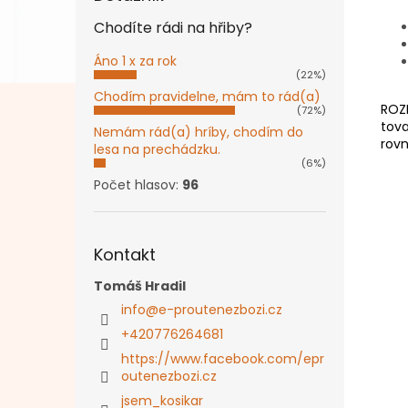
Chodíte rádi na hřiby?
Áno 1 x za rok
(22%)
Chodím pravidelne, mám to rád(a)
ROZM
(72%)
tova
Nemám rád(a) hríby, chodím do
rovn
lesa na prechádzku.
(6%)
Počet hlasov:
96
Kontakt
Tomáš Hradil
info
@
e-proutenezbozi.cz
+420776264681
https://www.facebook.com/epr
outenezbozi.cz
jsem_kosikar