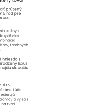
útený tovar
diť prútený
? 5 rád pre
erasu
vé rastliny k
dmysliteľne
ombinácia
listov, farebných
.
 hniezdo z
rirodzený luxus
nejšiu slepačiu
 si to
é ráno. Lúče
redierajú
tromov a vy sa s
a tvári...