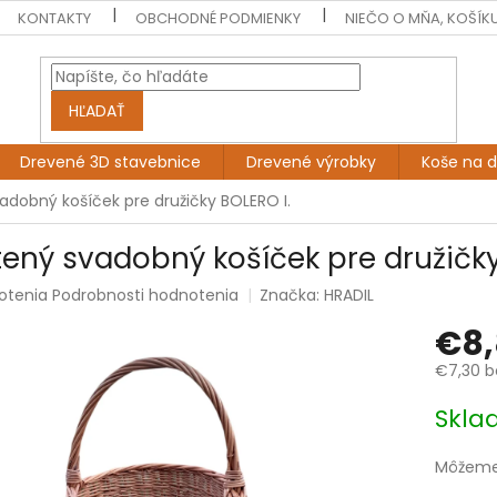
KONTAKTY
OBCHODNÉ PODMIENKY
NIEČO O MŇA, KOŠÍK
HĽADAŤ
Drevené 3D stavebnice
Drevené výrobky
Koše na 
adobný košíček pre družičky BOLERO I.
tený svadobný košíček pre družičky
rné
otenia
Podrobnosti hodnotenia
Značka:
HRADIL
enie
€8,
tu
€7,30 b
Jednotk
Skl
cena:
čiek.
Môžeme 