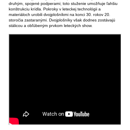
druhým, spojené podperami; toto stuženie umožňuje ľahšiu
konštrukciu krídla. Pokroky v leteckej technológii a
materiáloch urobili dvojplošníkmi na konci 30. rokov 20.
storočia zastaranými. Dvojplošníky však dodnes zostávajú
stálicou a obľúbeným prvkom leteckých show.