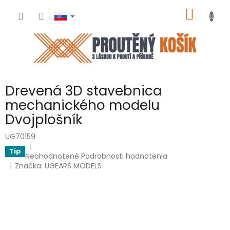
Prejsť
NÁKU
na
obsah
KOŠÍK
Drevená 3D stavebnica
mechanického modelu
Dvojplošník
UG70159
Tip
Priemerné
Neohodnotené
Podrobnosti hodnotenia
hodnotenie
Značka:
UGEARS MODELS
produktu
je
0,0
z
5
hviezdičiek.