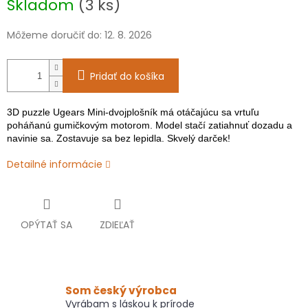
Skladom
(3 ks)
cena:
Môžeme doručiť do:
12. 8. 2026
Pridať do košíka
3D puzzle Ugears Mini-dvojplošník má otáčajúcu sa vrtuľu
poháňanú gumičkovým motorom. Model stačí zatiahnuť dozadu a
navinie sa. Zostavuje sa bez lepidla. Skvelý darček!
Detailné informácie
OPÝTAŤ SA
ZDIEĽAŤ
Som český výrobca
Vyrábam s láskou k prírode