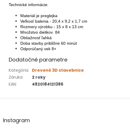
Technické informácie:
Materiál je preglejka
Veľkosť balenia - 20,4 x 9,2 x 1,7 cm
Rozmery výrobku - 15 x 8 x 13 cm
Množstvo dielikov 84
Obtiažnosť ľahká
Doba stavby približne 60 minút
Odporúčaný vek 8+
Dodatočné parametre
Kategória
:
Drevené 3D stavebnice
Záruka
:
2 roky
EAN
:
4820184121386
Z
á
p
ä
Instagram
t