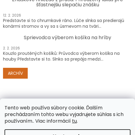
šťastnejšiu slepačiu znášku
12. 2. 2026
Predstavte si to chrumkavé ráno. Lúče slnka sa predierajú
konármi stromov a vy sa s úsmevom na tvári...
Sprievodca výberom košíka na hríby
2. 2. 2026
Kouzlo proutěných košíků: Průvodca výberom košíka na
houby Představte si to. Slnko sa prepája medzi...
ARCHÍV
Tento web používa súbory cookie.
Ďalším
prechádzaním tohto webu vyjadrujete súhlas s ich
používaním.. Viac informácií
tu
.
Vytvoril Shoptet