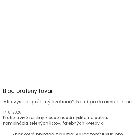
Blog prútený tovar
Ako vysadiť prútený kvetináč? 5 rád pre krásnu terasu
17. 6. 2026
Prútie a živé rastliny k sebe neodmysliteľne patria.
Kombinácia zelených listov, farebných kvetov a ...
Znáškové hniezdo z prútia: Prirodzený luxus pre