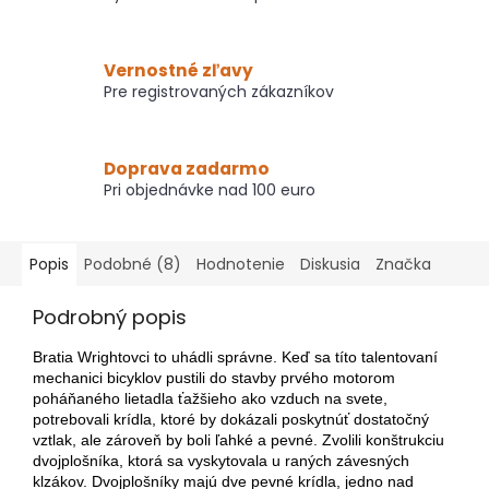
Vernostné zľavy
Pre registrovaných zákazníkov
Doprava zadarmo
Pri objednávke nad 100 euro
Popis
Podobné (8)
Hodnotenie
Diskusia
Značka
Podrobný popis
Bratia Wrightovci to uhádli správne. Keď sa títo talentovaní
mechanici bicyklov pustili do stavby prvého motorom
poháňaného lietadla ťažšieho ako vzduch na svete,
potrebovali krídla, ktoré by dokázali poskytnúť dostatočný
vztlak, ale zároveň by boli ľahké a pevné. Zvolili konštrukciu
dvojplošníka, ktorá sa vyskytovala u raných závesných
klzákov. Dvojplošníky majú dve pevné krídla, jedno nad