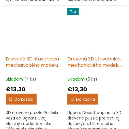
je potrebné žiadne lepidlo
pier a ceruziek. Zostavuje
ani žiadne náradie.
sa bez lepidla a
Tip
Perfektný darček pre
špeciálneho náradia ako
všetky vekové...
puzzle.
Drevená 3D stavebnica
Drevená 3D stavebnica
mechanického modelu
mechanického modelu
Parížska veža
púštna bugina
Skladom
(4 ks)
Skladom
(5 ks)
€13,30
€13,30
Do košíka
Do košíka
3D drevené puzzle Parížska
Ugears Desert bugina je 3D
veža od Ugears. Svoj
drevené puzzle pre deti aj
vlastný model ikonickej
dospelých. Užite si jeho