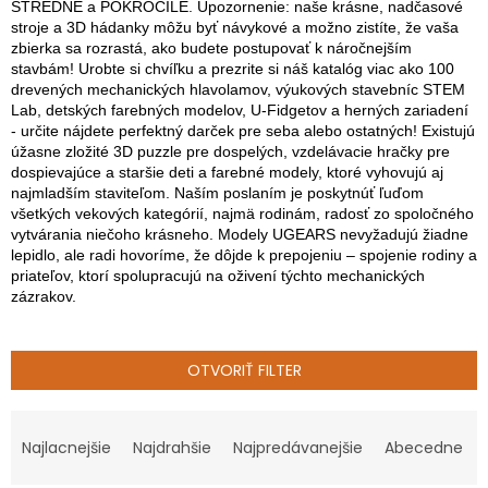
STREDNÉ a POKROČILÉ. Upozornenie: naše krásne, nadčasové
stroje a 3D hádanky môžu byť návykové a možno zistíte, že vaša
zbierka sa rozrastá, ako budete postupovať k náročnejším
stavbám! Urobte si chvíľku a prezrite si náš katalóg viac ako 100
drevených mechanických hlavolamov, výukových stavebníc STEM
Lab, detských farebných modelov, U-Fidgetov a herných zariadení
- určite nájdete perfektný darček pre seba alebo ostatných! Existujú
úžasne zložité 3D puzzle pre dospelých, vzdelávacie hračky pre
dospievajúce a staršie deti a farebné modely, ktoré vyhovujú aj
najmladším staviteľom. Naším poslaním je poskytnúť ľuďom
všetkých vekových kategórií, najmä rodinám, radosť zo spoločného
vytvárania niečoho krásneho. Modely UGEARS nevyžadujú žiadne
lepidlo, ale radi hovoríme, že dôjde k prepojeniu – spojenie rodiny a
priateľov, ktorí spolupracujú na oživení týchto mechanických
zázrakov.
OTVORIŤ FILTER
R
a
Najlacnejšie
Najdrahšie
Najpredávanejšie
Abecedne
d