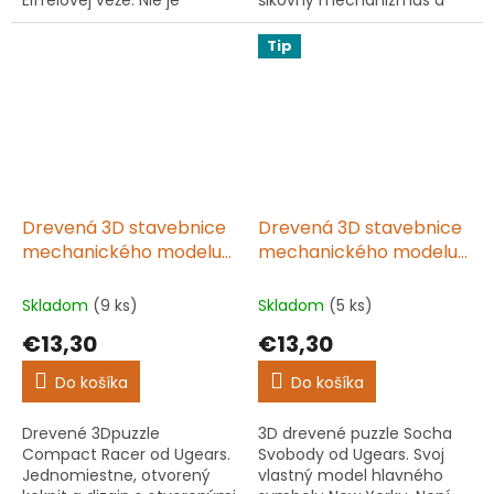
Eiffelovej veže. Nie je
šikovný mechanizmus a
potrebné žiadne lepidlo ani
elegantný dizajn.
žiadne náradie. Perfektný
Tip
darček pre všetky vekové...
Drevená 3D stavebnice
Drevená 3D stavebnice
mechanického modelu
mechanického modelu
Compact Racer
Socha svobody
Skladom
(9 ks)
Skladom
(5 ks)
€13,30
€13,30
Do košíka
Do košíka
Drevené 3Dpuzzle
3D drevené puzzle Socha
Compact Racer od Ugears.
Svobody od Ugears. Svoj
Jednomiestne, otvorený
vlastný model hlavného