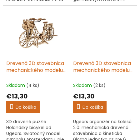
zostavený bez lepidla,
Model stačí zatiahnuť
rovnako ako všetky modely
dozadu a navinie sa.
UGEARS.
Zostavuje sa bez lepidla.
Skvelý darček!
Drevená 3D stavebnica
Drevená 3D stavebnica
mechanického modelu
mechanického modelu
Holandský bicykel
Organizér na písacie
potreby
Skladom
(4 ks)
Skladom
(2 ks)
€13,30
€13,30
Do košíka
Do košíka
3D drevené puzzle
Ugears organizér na kolesá
Holandský bicykel od
2.0: mechanická drevená
Ugears. Sviatočný model
stavebnica a kinetická
symbolu Amsterdamu. Nie
úložná jednotka až pre 6