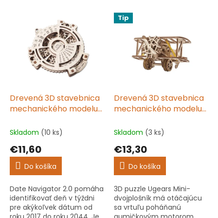
e
V
n
Tip
ý
i
p
e
i
p
s
r
p
o
r
d
o
u
d
k
Drevená 3D stavebnica
Drevená 3D stavebnica
u
t
mechanického modelu
mechanického modelu
k
o
kalendár
Dvojplošník
t
v
Skladom
(10 ks)
Skladom
(3 ks)
o
€11,60
€13,30
v
Do košíka
Do košíka
Date Navigator 2.0 pomáha
3D puzzle Ugears Mini-
identifikovať deň v týždni
dvojplošník má otáčajúcu
pre akýkoľvek dátum od
sa vrtuľu poháňanú
roku 2017 do roku 2044. Je
gumičkovým motorom.