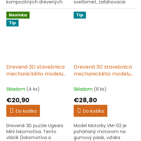
kompozitných drevených
svetlomet, zaťahovacie
dosiek umeleckej kvality, čo
zadné kolesá, pristávacie
z neho robí ľahko náročnú
lyžiny a heliport. Pohybuje
Novinka
Tip
stavbu vhodnú pre
sa bez batérií.
Tip
začiatočníkov....
Drevená 3D stavebnica
Drevená 3D stavebnica
mechanického modelu
mechanického modelu
mini lokomotíva
Motorka
Skladom
(4 ks)
Skladom
(6 ks)
€20,90
€28,80
Do košíka
Do košíka
Drevené 3D puzzle Ugears
Model Motorky VM-02 je
Mini lokomotíva. Tento
poháňaný motorom na
vláčik (lokomotíva a
gumový pásik, vďaka