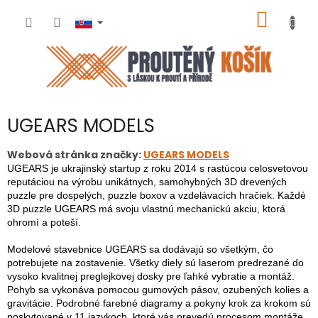
Prejsť
NÁKU
na
obsah
KOŠÍK
UGEARS MODELS
Webová stránka značky:
UGEARS MODELS
UGEARS je ukrajinský startup z roku 2014 s rastúcou celosvetovou
reputáciou na výrobu unikátnych, samohybných 3D drevených
puzzle pre dospelých, puzzle boxov a vzdelávacích hračiek. Každé
3D puzzle UGEARS má svoju vlastnú mechanickú akciu, ktorá
ohromí a poteší.
Modelové stavebnice UGEARS sa dodávajú so všetkým, čo
potrebujete na zostavenie. Všetky diely sú laserom predrezané do
vysoko kvalitnej preglejkovej dosky pre ľahké vybratie a montáž.
Pohyb sa vykonáva pomocou gumových pásov, ozubených kolies a
gravitácie. Podrobné farebné diagramy a pokyny krok za krokom sú
poskytované v 11 jazykoch, ktoré vás prevedú procesom montáže.