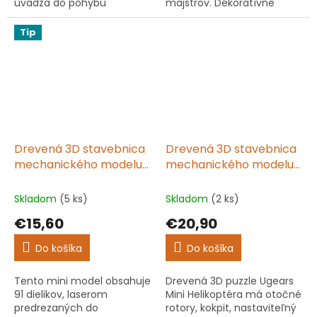
uvádza do pohybu
majstrov. Dekoratívne
ozubené kolesá a ručičky
hodiny so zábavnými
hodín. Originálny darček a
postavičkami. Nie je
Tip
nápad na hobby pre
potrebné lepidlo. Originálny
dospelých aj deti.
darček pre každého!
Drevená 3D stavebnica
Drevená 3D stavebnica
mechanického modelu
mechanického modelu
Vojenský nákladiak
mini helikoptéra
Skladom
(5 ks)
Skladom
(2 ks)
€15,60
€20,90
Do košíka
Do košíka
Tento mini model obsahuje
Drevená 3D puzzle Ugears
91 dielikov, laserom
Mini Helikoptéra má otočné
predrezaných do
rotory, kokpit, nastaviteľný