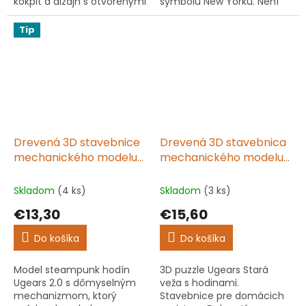
kokpit a dizajn s otvorenými
symbolu New Yorku. Není
kolesami. Skvelý štartovací
potřeba lepidlo. Perfektný
model pre každého
darček pre všetky vekové
Tip
mladého človeka, ktorý
kategórie a záujmy.
miluje autá....
Úžasný...
Drevená 3D stavebnice
Drevená 3D stavebnica
mechanického modelu
mechanického modelu
Steampunk Clock 2.0
Old clock tower
Skladom
(4 ks)
Skladom
(3 ks)
€13,30
€15,60
Do košíka
Do košíka
Model steampunk hodín
3D puzzle Ugears Stará
Ugears 2.0 s dômyselným
veža s hodinami.
mechanizmom, ktorý
Stavebnice pre domácich