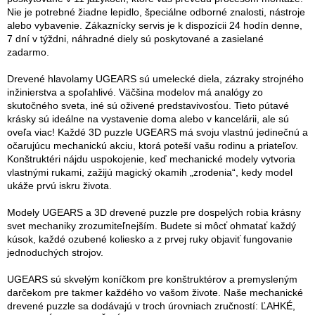
Nie je potrebné žiadne lepidlo, špeciálne odborné znalosti, nástroje
alebo vybavenie. Zákaznícky servis je k dispozícii 24 hodín denne,
7 dní v týždni, náhradné diely sú poskytované a zasielané
zadarmo.
Drevené hlavolamy UGEARS sú umelecké diela, zázraky strojného
inžinierstva a spoľahlivé. Väčšina modelov má analógy zo
skutočného sveta, iné sú oživené predstavivosťou. Tieto pútavé
krásky sú ideálne na vystavenie doma alebo v kancelárii, ale sú
oveľa viac! Každé 3D puzzle UGEARS má svoju vlastnú jedinečnú a
očarujúcu mechanickú akciu, ktorá poteší vašu rodinu a priateľov.
Konštruktéri nájdu uspokojenie, keď mechanické modely vytvoria
vlastnými rukami, zažijú magický okamih „zrodenia“, kedy model
ukáže prvú iskru života.
Modely UGEARS a 3D drevené puzzle pre dospelých robia krásny
svet mechaniky zrozumiteľnejším. Budete si môcť ohmatať každý
kúsok, každé ozubené koliesko a z prvej ruky objaviť fungovanie
jednoduchých strojov.
UGEARS sú skvelým koníčkom pre konštruktérov a premysleným
darčekom pre takmer každého vo vašom živote. Naše mechanické
drevené puzzle sa dodávajú v troch úrovniach zručností: ĽAHKÉ,