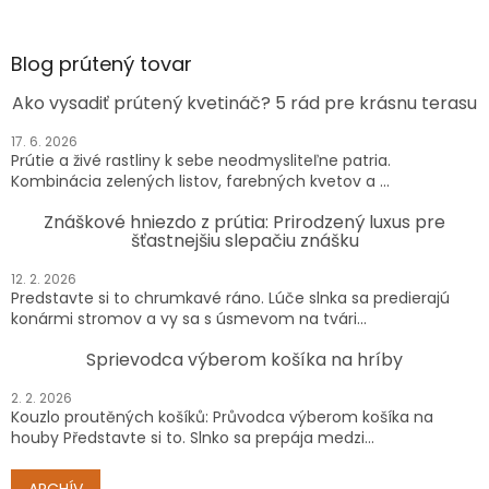
Blog prútený tovar
Ako vysadiť prútený kvetináč? 5 rád pre krásnu terasu
17. 6. 2026
Prútie a živé rastliny k sebe neodmysliteľne patria.
Kombinácia zelených listov, farebných kvetov a ...
Znáškové hniezdo z prútia: Prirodzený luxus pre
šťastnejšiu slepačiu znášku
12. 2. 2026
Predstavte si to chrumkavé ráno. Lúče slnka sa predierajú
konármi stromov a vy sa s úsmevom na tvári...
Sprievodca výberom košíka na hríby
2. 2. 2026
Kouzlo proutěných košíků: Průvodca výberom košíka na
houby Představte si to. Slnko sa prepája medzi...
ARCHÍV