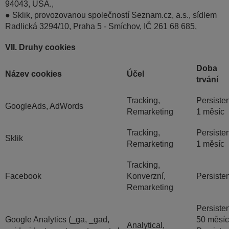
94043, USA.,
● Sklik, provozovanou společností Seznam.cz, a.s., sídlem
Radlická 3294/10, Praha 5 - Smíchov, IČ 261 68 685,
VII. Druhy cookies
Doba
Název cookies
Účel
trvání
Tracking,
Persisten
GoogleAds, AdWords
Remarketing
1 měsíc
Tracking,
Persisten
Sklik
Remarketing
1 měsíc
Tracking,
Facebook
Konverzní,
Persisten
Remarketing
Persisten
Google Analytics (_ga, _gad,
50 měsí
Analytical,