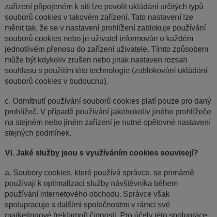
zařízení připojeném k síti lze povolit ukládání určitých typů
souborů cookies v takovém zařízení. Tato nastavení lze
měnit tak, že se v nastavení prohlížení zablokuje používání
souborů cookies nebo je uživatel informován o každém
jednotlivém přenosu do zařízení uživatele. Tímto způsobem
může být kdykoliv zrušen nebo jinak nastaven rozsah
souhlasu s použitím této technologie (zablokování ukládání
souborů cookies v budoucnu).
c. Odmítnutí používání souborů cookies platí pouze pro daný
prohlížeč. V případě používání jakéhokoliv jiného prohlížeče
na stejném nebo jiném zařízení je nutné opětovné nastavení
stejných podmínek.
VI. Jaké služby jsou s využíváním cookies souvisejí?
a. Soubory cookies, které používá správce, se primárně
používají k optimalizaci služby návštěvníka během
používání internetového obchodu. Správce však
spolupracuje s dalšími společnostmi v rámci své
marketingové (reklamní) činnosti. Pro účely této spolupráce