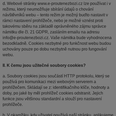
d. Webové stránky www.e-proutenezbozi.cz lze používat i v
režimu, který neumožňuje sbírání údajů o chování
návštěvníků webu – tento režim je možný buďto nastavit v
rámci nastavení prohlížeče, nebo je možné vznést proti
takovému sběru na základě oprávněného zájmu správce
námitku dle čl. 21 GDPR, zasláním emailu na adresu
info@e-proutenezbozi.cz. Vaše námitka bude vyhodnocena
bezodkladně. Cookies nezbytné pro funkčnost webu budou
uchovány pouze po dobu nezbytně nutnou pro fungování
webu.
II. K čemu jsou užitečné soubory cookies?
a. Soubory cookies jsou součástí HTTP protokolu, který se
používá pro komunikaci mezi webovým serverem a
prohlížečem. Skládají se z: identifikačního klíče, hodnoty a
doby, po jaké by měl prohlížeč cookies odstranit. Jejich
funkce jsou většinou standardní a slouží pro nastavení
prohlížeče.
b. V okamžiku, kdy uživatel používá naší stránku, aplikujeme