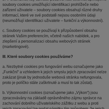
soubory cookies umožňující identifikaci prohlížeče nebo
zařízení uživatele – soubory cookies obsahují různé druhy
informací, které ve své podstatě nejsou osobními údaji
(neumožňují identifikaci uživatele – funkční a výkonnostní).
c. Soubory cookies se používají k přizpůsobení obsahu
stránek Vašim preferencím, včetně našich nabídek, a pro
zlepšení a personalizaci obsahu webových stránek
(marketingové).
III. Které soubory cookies používáme?
a. Nezbytné cookies pro fungování webu označujeme jako
„Funkční“ a vzhledem k jejich smyslu jejich zpracování nelze
zakázat (jinak by jednoduše webová stránka nefungovala,
proto je políčko stále zaškrtnuté a musí to tak zůstat).
b. Výkonnostní cookies (označujeme jako „Výkon“) jsou
zpracovávány na základě oprávněného zájmu správce na
zachování dobrého uživatelského zážitku z webu a proti
jejich zpracování lze podat námitku tím způsobem, že jejich