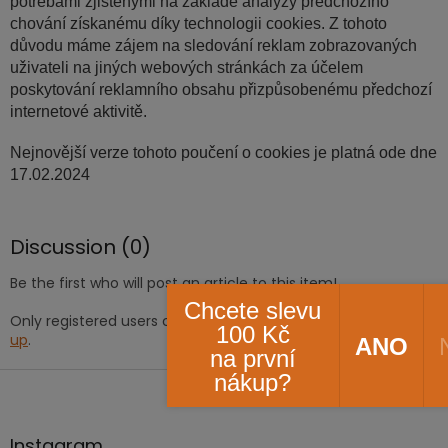
potřebami zjištěnými na základě analýzy předchozího
chování získanému díky technologii cookies. Z tohoto
důvodu máme zájem na sledování reklam zobrazovaných
uživateli na jiných webových stránkách za účelem
poskytování reklamního obsahu přizpůsobenému předchozí
internetové aktivitě.
Nejnovější verze tohoto poučení o cookies je platná ode dne
17.02.2024
Discussion (0)
Be the first who will post an article to this item!
Chcete slevu
Only registered users can submit posts. Please
log in
or
sign
100 Kč
up
.
ANO
na první
F
nákup?
o
o
t
Instagram