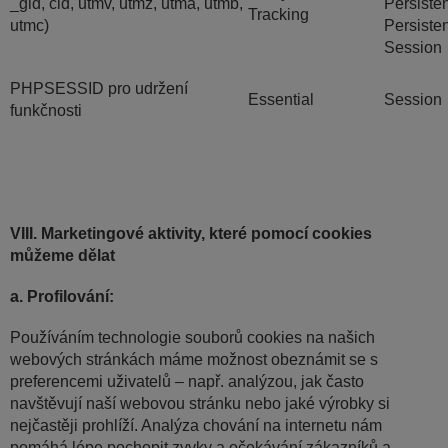
_gid, cid, utmv, utmz, utma, utmb,
Persisten
Tracking
utmc)
Persisten
Session
PHPSESSID pro udržení
Essential
Session
funkčnosti
VIII. Marketingové aktivity, které pomocí cookies
můžeme dělat
a. Profilování:
Používáním technologie souborů cookies na našich
webových stránkách máme možnost obeznámit se s
preferencemi uživatelů – např. analýzou, jak často
navštěvují naší webovou stránku nebo jaké výrobky si
nejčastěji prohlíží. Analýza chování na internetu nám
pomáhá lépe pochopit zvyky a očekávání zákazníků a