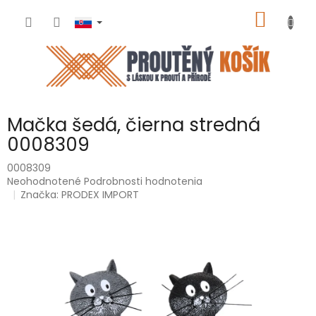
Prejsť
NÁKU
na
obsah
KOŠÍK
Mačka šedá, čierna stredná
0008309
0008309
Priemerné
Neohodnotené
Podrobnosti hodnotenia
hodnotenie
Značka:
PRODEX IMPORT
produktu
je
0,0
z
5
hviezdičiek.