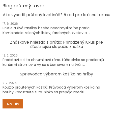
Blog prútený tovar
Ako vysadiť prútený kvetináč? 5 rád pre krásnu terasu
17. 6. 2026
Prútie a živé rastliny k sebe neodmysliteľne patria.
Kombinácia zelených listov, farebných kvetov a ...
Znáškové hniezdo z prútia: Prirodzený luxus pre
šťastnejšiu slepačiu znášku
12. 2. 2026
Predstavte si to chrumkavé ráno. Lúče slnka sa predierajú
konármi stromov a vy sa s úsmevom na tvári...
Sprievodca výberom košíka na hríby
2. 2. 2026
Kouzlo proutěných košíků: Průvodca výberom košíka na
houby Představte si to. Slnko sa prepája medzi...
ARCHÍV