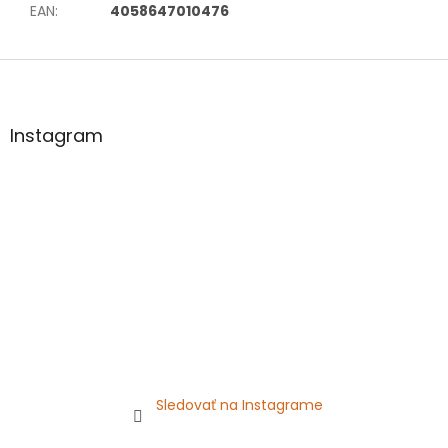
EAN
:
4058647010476
Z
á
p
ä
Instagram
t
i
e
Sledovať na Instagrame