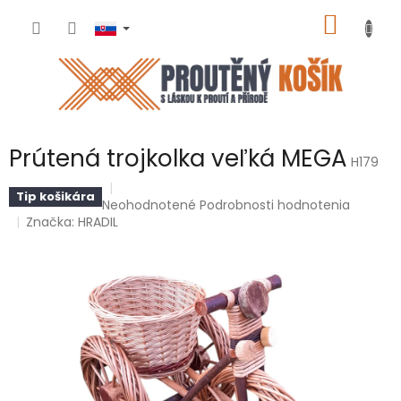
Prejsť
NÁKU
na
obsah
KOŠÍK
Prútená trojkolka veľká MEGA
H179
Tip košikára
Priemerné
Neohodnotené
Podrobnosti hodnotenia
hodnotenie
Značka:
HRADIL
produktu
je
0,0
z
5
hviezdičiek.