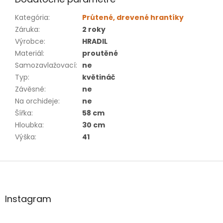
Kategória
:
Prútené, drevené hrantíky
Záruka
:
2 roky
Výrobce
:
HRADIL
Materiál
:
proutěné
Samozavlažovací
:
ne
Typ
:
květináč
Závěsné
:
ne
Na orchideje
:
ne
Šířka
:
58 cm
Hloubka
:
30 cm
Výška
:
41
Z
á
p
ä
Instagram
t
i