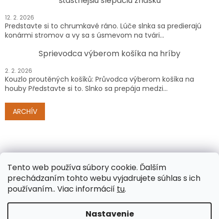
šťastnejšiu slepačiu znášku
12. 2. 2026
Predstavte si to chrumkavé ráno. Lúče slnka sa predierajú
konármi stromov a vy sa s úsmevom na tvári...
Sprievodca výberom košíka na hríby
2. 2. 2026
Kouzlo proutěných košíků: Průvodca výberom košíka na
houby Představte si to. Slnko sa prepája medzi...
ARCHÍV
Tento web používa súbory cookie.
Ďalším
prechádzaním tohto webu vyjadrujete súhlas s ich
používaním.. Viac informácií
tu
.
Vytvoril Shoptet
Nastavenie