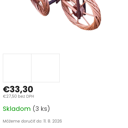
€33,30
€27,50 bez DPH
Jednotková
Skladom
(3 ks)
cena:
Môžeme doručiť do:
11. 8. 2026