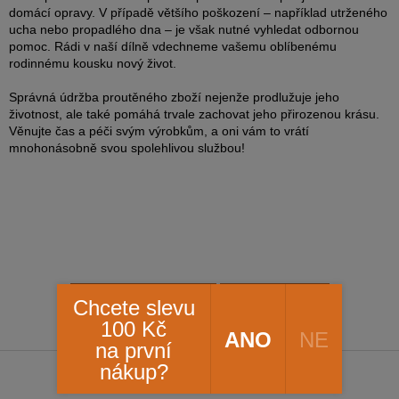
domácí opravy. V případě většího poškození – například utrženého
ucha nebo propadlého dna – je však nutné vyhledat odbornou
pomoc. Rádi v naší dílně vdechneme vašemu oblíbenému
rodinnému kousku nový život.
Správná údržba proutěného zboží nejenže prodlužuje jeho
životnost, ale také pomáhá trvale zachovat jeho přirozenou krásu.
Věnujte čas a péči svým výrobkům, a oni vám to vrátí
mnohonásobně svou spolehlivou službou!
PŘEDCHOZÍ ČLÁNEK
DALŠÍ ČLÁNEK
Chcete slevu
100 Kč
ANO
NE
na první
Z
nákup?
á
p