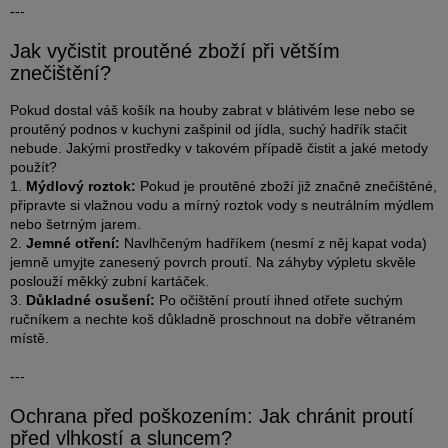
---
Jak vyčistit proutěné zboží při větším
znečištění?
Pokud dostal váš košík na houby zabrat v blátivém lese nebo se
proutěný podnos v kuchyni zašpinil od jídla, suchý hadřík stačit
nebude. Jakými prostředky v takovém případě čistit a jaké metody
použít?
1.
Mýdlový roztok:
Pokud je proutěné zboží již značně znečištěné,
připravte si vlažnou vodu a mírný roztok vody s neutrálním mýdlem
nebo šetrným jarem.
2.
Jemné otření:
Navlhčeným hadříkem (nesmí z něj kapat voda)
jemně umyjte zanesený povrch proutí. Na záhyby výpletu skvěle
poslouží měkký zubní kartáček.
3.
Důkladné osušení:
Po očištění proutí ihned otřete suchým
ručníkem a nechte koš důkladně proschnout na dobře větraném
místě.
---
Ochrana před poškozením: Jak chránit proutí
před vlhkostí a sluncem?