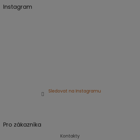
a
Instagram
t
í
Sledovat na Instagramu
Pro zákazníka
Kontakty