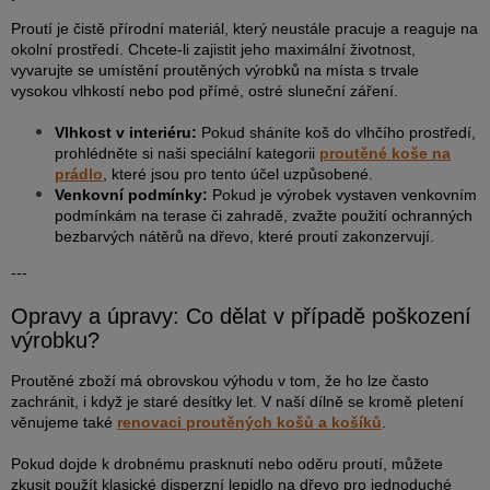
Proutí je čistě přírodní materiál, který neustále pracuje a reaguje na
okolní prostředí. Chcete-li zajistit jeho maximální životnost,
vyvarujte se umístění proutěných výrobků na místa s trvale
vysokou vlhkostí nebo pod přímé, ostré sluneční záření.
Vlhkost v interiéru:
Pokud sháníte koš do vlhčího prostředí,
prohlédněte si naši speciální kategorii
proutěné koše na
prádlo
, které jsou pro tento účel uzpůsobené.
Venkovní podmínky:
Pokud je výrobek vystaven venkovním
podmínkám na terase či zahradě, zvažte použití ochranných
bezbarvých nátěrů na dřevo, které proutí zakonzervují.
---
Opravy a úpravy: Co dělat v případě poškození
výrobku?
Proutěné zboží má obrovskou výhodu v tom, že ho lze často
zachránit, i když je staré desítky let. V naší dílně se kromě pletení
věnujeme také
renovaci proutěných košů a košíků
.
Pokud dojde k drobnému prasknutí nebo oděru proutí, můžete
zkusit použít klasické disperzní lepidlo na dřevo pro jednoduché