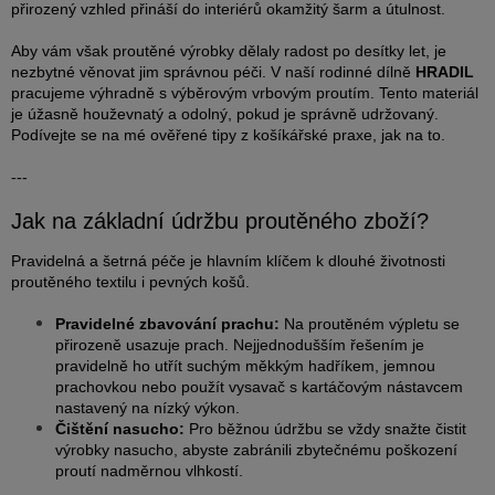
přirozený vzhled přináší do interiérů okamžitý šarm a útulnost.
Aby vám však proutěné výrobky dělaly radost po desítky let, je
nezbytné věnovat jim správnou péči. V naší rodinné dílně
HRADIL
pracujeme výhradně s výběrovým vrbovým proutím. Tento materiál
je úžasně houževnatý a odolný, pokud je správně udržovaný.
Podívejte se na mé ověřené tipy z košíkářské praxe, jak na to.
---
Jak na základní údržbu proutěného zboží?
Pravidelná a šetrná péče je hlavním klíčem k dlouhé životnosti
proutěného textilu i pevných košů.
Pravidelné zbavování prachu:
Na proutěném výpletu se
přirozeně usazuje prach. Nejjednodušším řešením je
pravidelně ho utřít suchým měkkým hadříkem, jemnou
prachovkou nebo použít vysavač s kartáčovým nástavcem
nastavený na nízký výkon.
Čištění nasucho:
Pro běžnou údržbu se vždy snažte čistit
výrobky nasucho, abyste zabránili zbytečnému poškození
proutí nadměrnou vlhkostí.