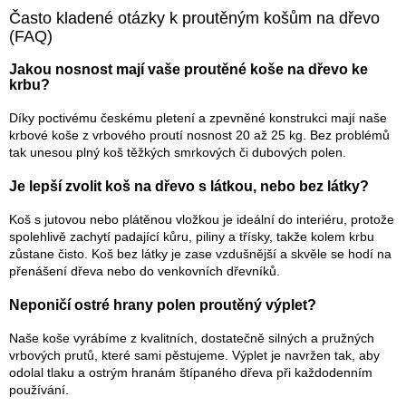
l
Často kladené otázky k proutěným košům na dřevo
á
(FAQ)
d
a
Jakou nosnost mají vaše proutěné koše na dřevo ke
c
krbu?
í
p
Díky poctivému českému pletení a zpevněné konstrukci mají naše
r
krbové koše z vrbového proutí nosnost 20 až 25 kg. Bez problémů
v
tak unesou plný koš těžkých smrkových či dubových polen.
k
y
Je lepší zvolit koš na dřevo s látkou, nebo bez látky?
v
ý
Koš s jutovou nebo plátěnou vložkou je ideální do interiéru, protože
p
spolehlivě zachytí padající kůru, piliny a třísky, takže kolem krbu
i
zůstane čisto. Koš bez látky je zase vzdušnější a skvěle se hodí na
s
přenášení dřeva nebo do venkovních dřevníků.
u
Neponičí ostré hrany polen proutěný výplet?
Naše koše vyrábíme z kvalitních, dostatečně silných a pružných
vrbových prutů, které sami pěstujeme. Výplet je navržen tak, aby
odolal tlaku a ostrým hranám štípaného dřeva při každodenním
používání.