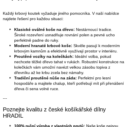
Každý krbový koutek vyžaduje jiného pomocníka. V naší nabídce
najdete řešení pro každou situaci:
Klasické oválné koše na dřevo:
Nestárnoucí tradice.
Široké rozevření usnadňuje rovnání polen a pevné ucho
perfektně padne do ruky.
Moderní hranaté krbové koše:
Skvěle pasují k moderním
krbovým kamnům a efektivně využívají prostor v interiéru.
Proutěné vozíky na kolečkách:
Ideální volba, pokud
nechcete těžké dřevo tahat v rukách. Robustní konstrukce na
kolečkách vám umožní navézt velkou zásobu topiva z
dřevníku až ke krbu zcela bez námahy.
Tradiční proutěné nůše na záda:
Perfektní pro lesní
hospodáře a majitele chalup, kteří potřebují mít při přenášení
dřeva či sena volné ruce.
---
Poznejte kvalitu z české košíkářské dílny
HRADIL
100% ruční výroba z vlastních prutů:
Naše koše nejsou