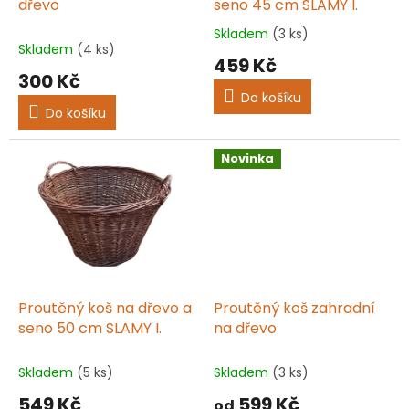
u
dřevo
seno 45 cm SLAMY I.
k
Skladem
(3 ks)
Průměrné
t
Skladem
(4 ks)
hodnocení
459 Kč
ů
produktu
300 Kč
je
Do košíku
5,0
Do košíku
z
5
hvězdiček.
Novinka
Proutěný koš na dřevo a
Proutěný koš zahradní
seno 50 cm SLAMY I.
na dřevo
Skladem
(5 ks)
Skladem
(3 ks)
549 Kč
599 Kč
od