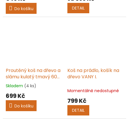
DETAIL
Do košíku
Proutěný koš na dřevo a
Koš na prádlo, košík na
slámu kulatý tmavý 60
dřevo VANY I.
cm SLAMY III.
Skladem
(4 ks)
Průměrné
Momentálně nedostupné
hodnocení
699 Kč
produktu
799 Kč
je
Do košíku
5,0
DETAIL
z
5
hvězdiček.