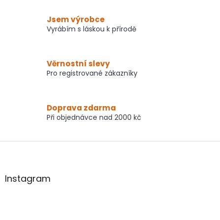
Jsem výrobce
Vyrábím s láskou k přírodě
Věrnostní slevy
Pro registrované zákazníky
Doprava zdarma
Při objednávce nad 2000 kč
Z
á
p
a
Instagram
t
í