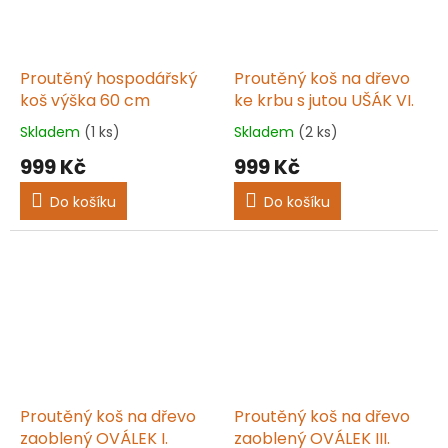
Proutěný hospodářský
Proutěný koš na dřevo
koš výška 60 cm
ke krbu s jutou UŠÁK VI.
Skladem
(1 ks)
Skladem
(2 ks)
Průměrné
Průměrné
hodnocení
hodnocení
999 Kč
999 Kč
produktu
produktu
je
je
Do košíku
Do košíku
5,0
5,0
z
z
5
5
hvězdiček.
hvězdiček.
Proutěný koš na dřevo
Proutěný koš na dřevo
zaoblený OVÁLEK I.
zaoblený OVÁLEK III.