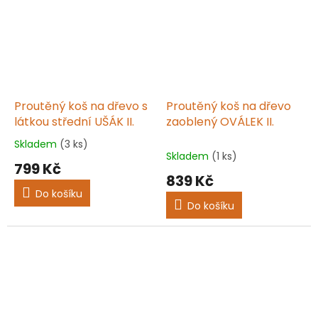
Proutěný koš na dřevo s
Proutěný koš na dřevo
látkou střední UŠÁK II.
zaoblený OVÁLEK II.
Skladem
(3 ks)
Průměrné
Skladem
(1 ks)
hodnocení
799 Kč
produktu
839 Kč
je
Do košíku
5,0
Do košíku
z
5
hvězdiček.