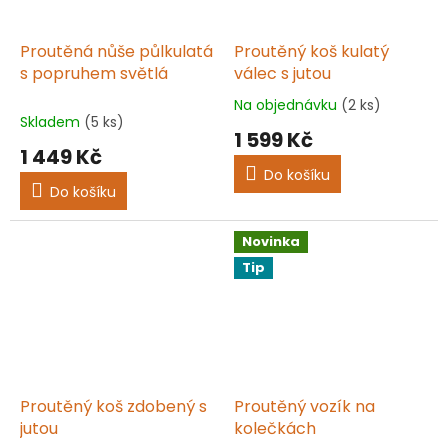
Proutěná nůše půlkulatá
Proutěný koš kulatý
s popruhem světlá
válec s jutou
Na objednávku
(2 ks)
Průměrné
Skladem
(5 ks)
hodnocení
1 599 Kč
produktu
1 449 Kč
je
Do košíku
5,0
Do košíku
z
5
hvězdiček.
Novinka
Tip
Proutěný koš zdobený s
Proutěný vozík na
jutou
kolečkách