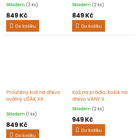
Skladem
(3 ks)
Skladem
(2 ks)
Průměrné
Průměrné
hodnocení
hodnocení
849 Kč
849 Kč
produktu
produktu
je
je
Do košíku
Do košíku
5,0
5,0
z
z
5
5
hvězdiček.
hvězdiček.
Proutěný koš na dřevo
Koš na prádlo, košík na
oválný UŠÁK XII.
dřevo VANY II.
Skladem
(2 ks)
Průměrné
Skladem
(1 ks)
hodnocení
949 Kč
produktu
849 Kč
je
Do košíku
5,0
Do košíku