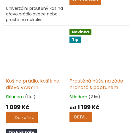
z
Univerzální proutěný koš na
5
dřevo,prádlo,ovoce nebo
hvězdiček.
prostě na cokoliv.
Novinka
Tip
Koš na prádlo, košík na
Proutěná nůše na záda
dřevo VANY III.
hranatá s popruhem
Skladem
(1 ks)
Skladem
(2 ks)
Průměrné
Průměrné
hodnocení
hodnocení
1 099 Kč
1 199 Kč
od
produktu
produktu
je
je
DETAIL
Do košíku
5,0
5,0
z
z
5
5
Tip košíkáře