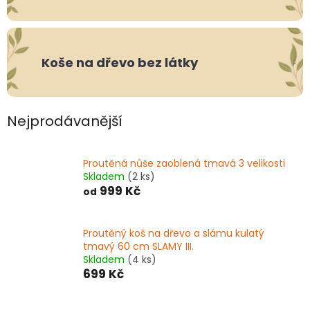
Koše na dřevo bez látky
Nejprodávanější
Proutěná nůše zaoblená tmavá 3 velikosti
Skladem
(2 ks)
999 Kč
od
Proutěný koš na dřevo a slámu kulatý
tmavý 60 cm SLAMY III.
Skladem
(4 ks)
699 Kč