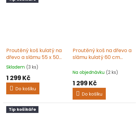
hvězdiček.
hvězdiček.
Proutěný koš kulatý na
Proutěný koš na dřevo a
dřevo a slámu 55 x 50
slámu kulatý 60 cm
cm
TOMIK II. přírodní
Skladem
(3 ks)
Průměrné
Na objednávku
(2 ks)
hodnocení
1 299 Kč
produktu
1 299 Kč
je
Do košíku
5,0
Do košíku
z
5
hvězdiček.
Tip košíkáře