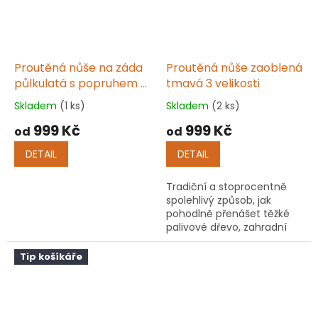
Proutěná nůše na záda
Proutěná nůše zaoblená
půlkulatá s popruhem 3
tmavá 3 velikosti
velikosti
Skladem
(1 ks)
Skladem
(2 ks)
Průměrné
Průměrné
hodnocení
hodnocení
999 Kč
999 Kč
od
od
produktu
produktu
je
je
DETAIL
DETAIL
5,0
5,0
z
z
Tradiční a stoprocentně
5
5
spolehlivý způsob, jak
hvězdiček.
hvězdiček.
pohodlně přenášet těžké
palivové dřevo, zahradní
úrodu či lesní plody přímo
na zádech. Robustní
Tip košíkáře
kónická konstrukce s
rovným...