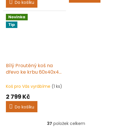
Do košíku
z
5
hvězdiček.
Novinka
Tip
Bílý Proutěný koš na
dřevo ke krbu 60x40x40
s jutou
Koš pro Vás vyrábíme
(1 ks)
2 799 Kč
Do košíku
37
položek celkem
O
v