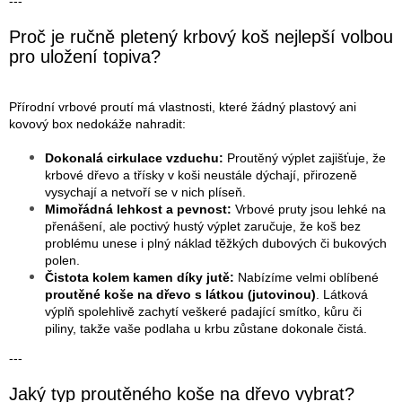
---
Proč je ručně pletený krbový koš nejlepší volbou
pro uložení topiva?
Přírodní vrbové proutí má vlastnosti, které žádný plastový ani
kovový box nedokáže nahradit:
Dokonalá cirkulace vzduchu:
Proutěný výplet zajišťuje, že
krbové dřevo a třísky v koši neustále dýchají, přirozeně
vysychají a netvoří se v nich plíseň.
Mimořádná lehkost a pevnost:
Vrbové pruty jsou lehké na
přenášení, ale poctivý hustý výplet zaručuje, že koš bez
problému unese i plný náklad těžkých dubových či bukových
polen.
Čistota kolem kamen díky jutě:
Nabízíme velmi oblíbené
proutěné koše na dřevo s látkou (jutovinou)
. Látková
výplň spolehlivě zachytí veškeré padající smítko, kůru či
piliny, takže vaše podlaha u krbu zůstane dokonale čistá.
---
Jaký typ proutěného koše na dřevo vybrat?