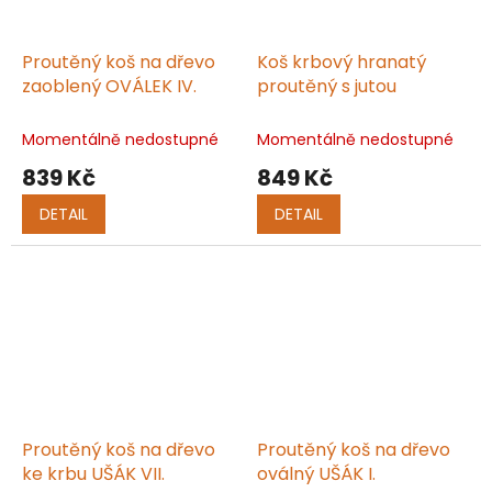
Proutěný koš na dřevo
Koš krbový hranatý
zaoblený OVÁLEK IV.
proutěný s jutou
Momentálně nedostupné
Momentálně nedostupné
839 Kč
849 Kč
DETAIL
DETAIL
Proutěný koš na dřevo
Proutěný koš na dřevo
ke krbu UŠÁK VII.
oválný UŠÁK I.