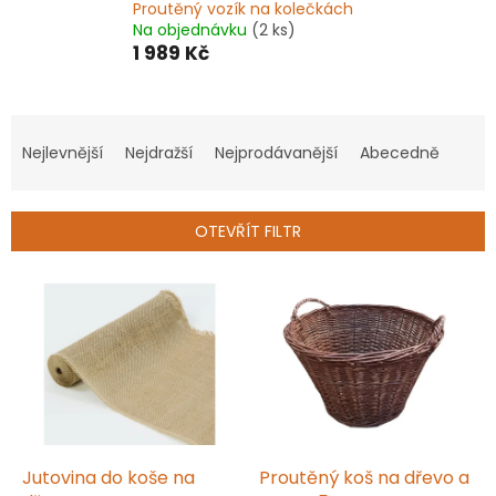
Proutěný vozík na kolečkách
Na objednávku
(2 ks)
1 989 Kč
Ř
a
Nejlevnější
Nejdražší
Nejprodávanější
Abecedně
z
e
n
OTEVŘÍT FILTR
í
p
V
r
ý
o
p
d
i
u
s
k
p
t
r
ů
o
d
Jutovina do koše na
Proutěný koš na dřevo a