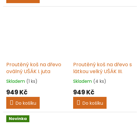
z
5
hvězdiček.
Proutěný koš na dřevo
Proutěný koš na dřevo s
oválný UŠÁK I. juta
látkou velký UŠÁK III.
Skladem
(1 ks)
Skladem
(4 ks)
Průměrné
Průměrné
hodnocení
hodnocení
949 Kč
949 Kč
produktu
produktu
je
je
Do košíku
Do košíku
5,0
5,0
z
z
5
5
Novinka
hvězdiček.
hvězdiček.