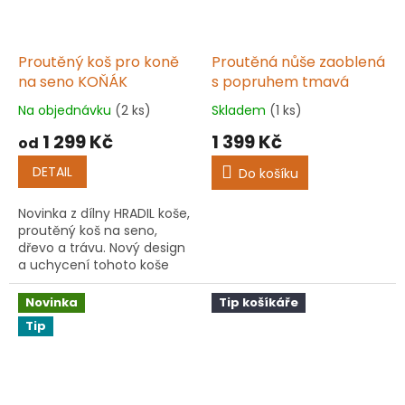
Proutěný koš pro koně
Proutěná nůše zaoblená
na seno KOŇÁK
s popruhem tmavá
Na objednávku
(2 ks)
Skladem
(1 ks)
Průměrné
Průměrné
hodnocení
hodnocení
1 299 Kč
1 399 Kč
od
produktu
produktu
je
je
DETAIL
Do košíku
5,0
5,0
z
z
Novinka z dílny HRADIL koše,
5
5
proutěný koš na seno,
hvězdiček.
hvězdiček.
dřevo a trávu. Nový design
a uchycení tohoto koše
Vám zajistí pohodlné
nachystání a přenášení
Novinka
Tip košíkáře
čerstvého sena, dřeva a
Tip
trávy.