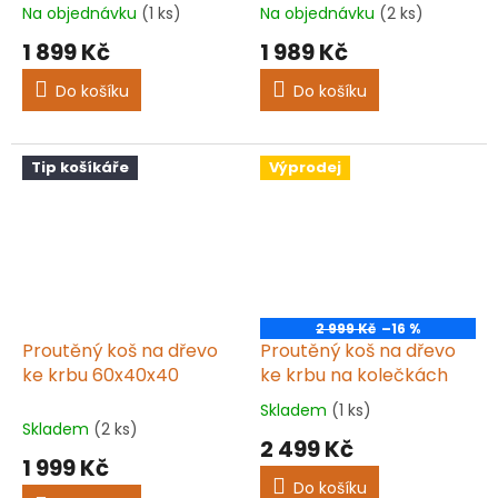
Na objednávku
(1 ks)
Na objednávku
(2 ks)
Průměrné
Průměrné
hodnocení
hodnocení
1 899 Kč
1 989 Kč
produktu
produktu
je
je
Do košíku
Do košíku
5,0
5,0
z
z
5
5
hvězdiček.
hvězdiček.
Tip košíkáře
Výprodej
2 999 Kč
–16 %
Proutěný koš na dřevo
Proutěný koš na dřevo
ke krbu 60x40x40
ke krbu na kolečkách
Skladem
(1 ks)
Průměrné
Skladem
(2 ks)
hodnocení
2 499 Kč
produktu
1 999 Kč
je
Do košíku
5,0