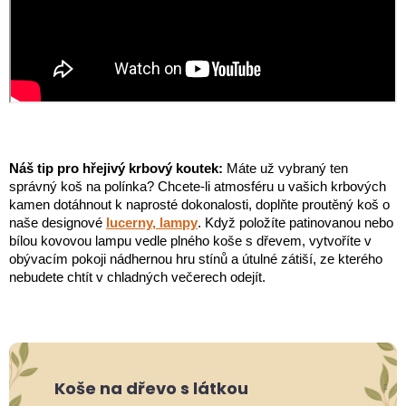
Náš tip pro hřejivý krbový koutek:
Máte už vybraný ten
správný koš na polínka? Chcete-li atmosféru u vašich krbových
kamen dotáhnout k naprosté dokonalosti, doplňte proutěný koš o
naše designové
lucerny, lampy
. Když položíte patinovanou nebo
bílou kovovou lampu vedle plného koše s dřevem, vytvoříte v
obývacím pokoji nádhernou hru stínů a útulné zátiší, ze kterého
nebudete chtít v chladných večerech odejít.
Koše na dřevo s látkou