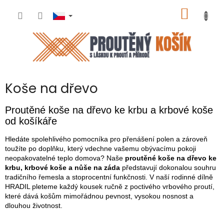
Přejít
NÁKUP
na
obsah
KOŠÍK
Koše na dřevo
Proutěné koše na dřevo ke krbu a krbové koše
od košíkáře
Hledáte spolehlivého pomocníka pro přenášení polen a zároveň
toužíte po doplňku, který vdechne vašemu obývacímu pokoji
neopakovatelné teplo domova? Naše
proutěné koše na dřevo ke
krbu, krbové koše a nůše na záda
představují dokonalou souhru
tradičního řemesla a stoprocentní funkčnosti. V naší rodinné dílně
HRADIL pleteme každý kousek ručně z poctivého vrbového proutí,
které dává košům mimořádnou pevnost, vysokou nosnost a
dlouhou životnost.