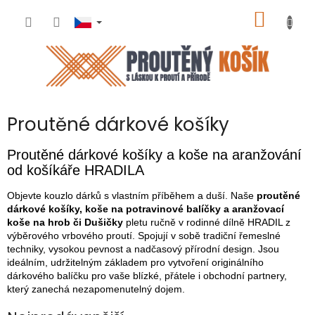
Přejít
NÁKUP
na
obsah
KOŠÍK
Proutěné dárkové košíky
Proutěné dárkové košíky a koše na aranžování
od košíkáře HRADILA
Objevte kouzlo dárků s vlastním příběhem a duší. Naše
proutěné
dárkové košíky, koše na potravinové balíčky a aranžovací
koše na hrob či Dušičky
pletu ručně v rodinné dílně HRADIL z
výběrového vrbového proutí. Spojují v sobě tradiční řemeslné
techniky, vysokou pevnost a nadčasový přírodní design. Jsou
ideálním, udržitelným základem pro vytvoření originálního
dárkového balíčku pro vaše blízké, přátele i obchodní partnery,
který zanechá nezapomenutelný dojem.