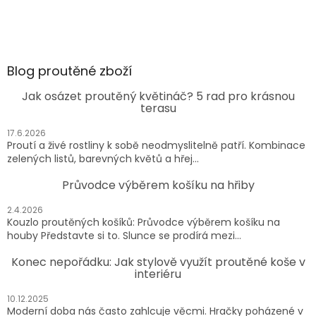
Blog proutěné zboží
Jak osázet proutěný květináč? 5 rad pro krásnou
terasu
17.6.2026
Proutí a živé rostliny k sobě neodmyslitelně patří. Kombinace
zelených listů, barevných květů a hřej...
Průvodce výběrem košíku na hřiby
2.4.2026
Kouzlo proutěných košíků: Průvodce výběrem košíku na
houby Představte si to. Slunce se prodírá mezi...
Konec nepořádku: Jak stylově využít proutěné koše v
interiéru
10.12.2025
Moderní doba nás často zahlcuje věcmi. Hračky poházené v