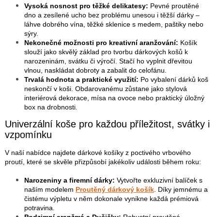
r
Vysoká nosnost pro těžké delikatesy:
Pevné proutěné
v
dno a zesílené ucho bez problému unesou i těžší dárky –
k
láhve dobrého vína, těžké sklenice s medem, paštiky nebo
y
sýry.
v
Nekonečné možnosti pro kreativní aranžování:
Košík
ý
slouží jako skvělý základ pro tvorbu dárkových košů k
p
narozeninám, svátku či výročí. Stačí ho vyplnit dřevitou
i
vlnou, naskládat dobroty a zabalit do celofánu.
s
Trvalá hodnota a praktické využití:
Po vybalení dárků koš
u
neskončí v koši. Obdarovanému zůstane jako stylová
interiérová dekorace, mísa na ovoce nebo praktický úložný
box na drobnosti.
Univerzální koše pro každou příležitost, svátky i
vzpomínku
V naší nabídce najdete dárkové košíky z poctivého vrbového
proutí, které se skvěle přizpůsobí jakékoliv události během roku:
Narozeniny a firemní dárky:
Vytvořte exkluzivní balíček s
naším modelem
Proutěný dárkový košík
. Díky jemnému a
čistému výpletu v něm dokonale vynikne každá prémiová
potravina.