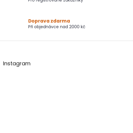
Doprava zdarma
Při objednávce nad 2000 kč
Z
á
p
a
Instagram
t
í