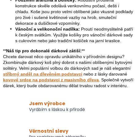
Podzimní aranžmá a Dušičky:
Robustní proutěná
konstrukce skvěle odolává venkovnímu počasí, dešti i
chladu. Koše jsou proto velmi oblíbené jako vkusné podklady
pro živé i sušené květinové vazby na hrob, smuteční
dekorace a dušičkové vzpomínky.
Vánoční a velikonoční nadílka:
Proutí neodmyslitelně patří
k českým svátkům. Využijte košíky pro vánoční dárkové sady
s cukrovím nebo jako tradiční košíček na jarní kraslice.
**
Náš tip pro dokonalé dárkové zátiší:
**
Chcete darovat něco opravdu unikátního v přírodním designu?
Zkombinujte dárkový koš plný dobrot s našimi oblíbenými bytovými
solitéry. Velmi populární volbou do dárkových sad je náš elegantní
stříbrný anděl na dřevěném podstavci
nebo z lásky darované
kovové srdce na podstavci z masivního dřeva
. Společně vytvoří
dárek, který bude obdarovanému dělat trvalou radost v interiéru.
Jsem výrobce
Vyrábím s láskou k přírodě
Věrnostní slevy
Pro registrované zákazníky