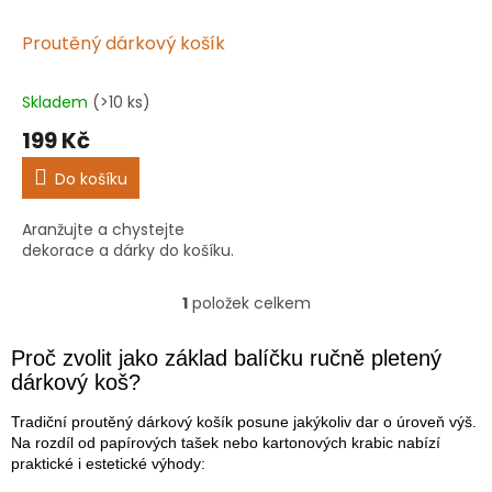
ů
o
d
Proutěný dárkový košík
u
k
Skladem
(>10 ks)
Průměrné
t
hodnocení
199 Kč
ů
produktu
je
Do košíku
4,7
z
Aranžujte a chystejte
5
dekorace a dárky do košíku.
hvězdiček.
1
položek celkem
O
v
l
Proč zvolit jako základ balíčku ručně pletený
á
dárkový koš?
d
a
Tradiční proutěný dárkový košík posune jakýkoliv dar o úroveň výš.
c
Na rozdíl od papírových tašek nebo kartonových krabic nabízí
í
praktické i estetické výhody:
p