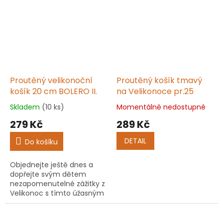
hvězdiček.
hvězdiček.
Proutěný velikonoční
Proutěný košík tmavý
košík 20 cm BOLERO II.
na Velikonoce pr.25
Skladem
(10 ks)
Momentálně nedostupné
Průměrné
Průměrné
hodnocení
hodnocení
279 Kč
289 Kč
produktu
produktu
je
je
DETAIL
Do košíku
5,0
5,0
z
z
Objednejte ještě dnes a
5
5
dopřejte svým dětem
hvězdiček.
hvězdiček.
nezapomenutelné zážitky z
Velikonoc s tímto úžasným
proutěným košíkem!