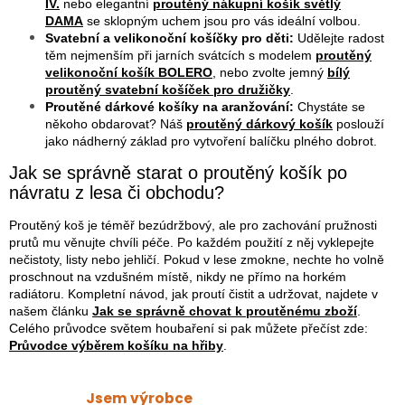
IV.
nebo elegantní
proutěný nákupní košík světlý
DAMA
se sklopným uchem jsou pro vás ideální volbou.
Svatební a velikonoční košíčky pro děti:
Udělejte radost
těm nejmenším při jarních svátcích s modelem
proutěný
velikonoční košík BOLERO
, nebo zvolte jemný
bílý
proutěný svatební košíček pro družičky
.
Proutěné dárkové košíky na aranžování:
Chystáte se
někoho obdarovat? Náš
proutěný dárkový košík
poslouží
jako nádherný základ pro vytvoření balíčku plného dobrot.
Jak se správně starat o proutěný košík po
návratu z lesa či obchodu?
Proutěný koš je téměř bezúdržbový, ale pro zachování pružnosti
prutů mu věnujte chvíli péče. Po každém použití z něj vyklepejte
nečistoty, listy nebo jehličí. Pokud v lese zmokne, nechte ho volně
proschnout na vzdušném místě, nikdy ne přímo na horkém
radiátoru. Kompletní návod, jak proutí čistit a udržovat, najdete v
našem článku
Jak se správně chovat k proutěnému zboží
.
Celého průvodce světem houbaření si pak můžete přečíst zde:
Průvodce výběrem košíku na hřiby
.
Jsem výrobce