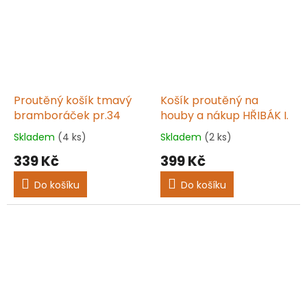
Proutěný košík tmavý
Košík proutěný na
bramboráček pr.34
houby a nákup HŘIBÁK I.
Skladem
(4 ks)
Skladem
(2 ks)
Průměrné
Průměrné
hodnocení
hodnocení
339 Kč
399 Kč
produktu
produktu
je
je
Do košíku
Do košíku
5,0
5,0
z
z
5
5
hvězdiček.
hvězdiček.