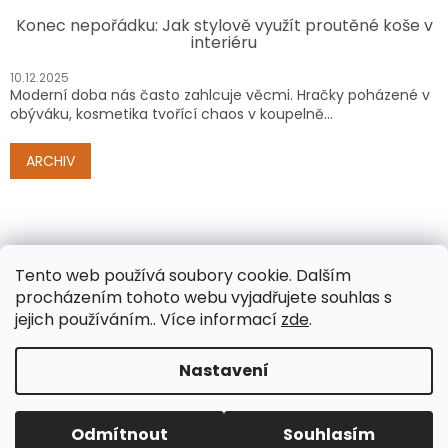
Konec nepořádku: Jak stylově využít proutěné koše v
interiéru
10.12.2025
Moderní doba nás často zahlcuje věcmi. Hračky poházené v
obýváku, kosmetika tvořící chaos v koupelně...
ARCHIV
Tento web používá soubory cookie. Dalším
procházením tohoto webu vyjadřujete souhlas s
jejich používáním.. Více informací
zde
.
Vytvořil Shoptet
Nastavení
Copyright 2026
www.e-proutenezbozi.cz
. Všechna
Odmítnout
Souhlasím
práva vyhrazena.
Upravit nastavení cookies