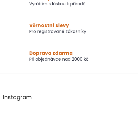
Vyrábím s láskou k přírodě
Věrnostní slevy
Pro registrované zákazníky
Doprava zdarma
Při objednávce nad 2000 kč
Z
á
p
a
Instagram
t
í