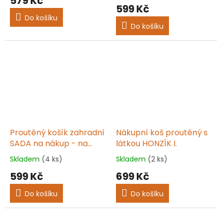
579 Kč
produktu
599 Kč
je
Do košíku
5,0
Do košíku
z
5
hvězdiček.
Proutěný košík zahradní
Nákupní koš proutěný s
SADA na nákup - na
látkou HONZÍK I.
houby MÍRA II.
Skladem
(4 ks)
Skladem
(2 ks)
Průměrné
Průměrné
hodnocení
hodnocení
599 Kč
699 Kč
produktu
produktu
je
je
Do košíku
Do košíku
5,0
5,0
z
z
5
5