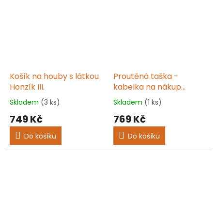
hvězdiček.
hvězdiček.
Košík na houby s látkou
Proutěná taška -
Honzík III.
kabelka na nákup
ELEGANT VI.
Skladem
(3 ks)
Skladem
(1 ks)
Průměrné
Průměrné
hodnocení
hodnocení
749 Kč
769 Kč
produktu
produktu
je
je
Do košíku
Do košíku
5,0
5,0
z
z
5
5
hvězdiček.
hvězdiček.