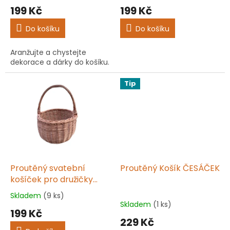
hodnocení
hodnocení
199 Kč
199 Kč
ů
produktu
produktu
je
je
Do košíku
Do košíku
4,7
5,0
z
z
Aranžujte a chystejte
5
5
dekorace a dárky do košíku.
hvězdiček.
hvězdiček.
Tip
Proutěný svatební
Proutěný Košík ČESÁČEK
košíček pro družičky
BOLERO I.
Skladem
(9 ks)
Průměrné
Skladem
(1 ks)
hodnocení
199 Kč
produktu
229 Kč
je