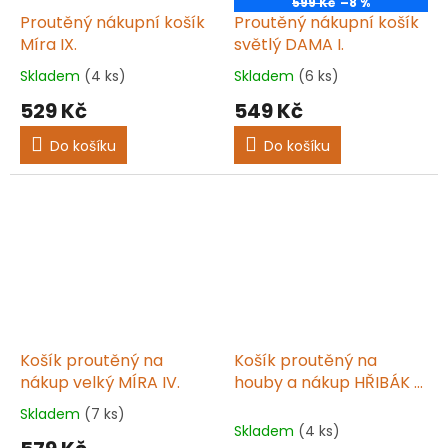
599 Kč
–8 %
Proutěný nákupní košík
Proutěný nákupní košík
Míra IX.
světlý DAMA I.
Skladem
(4 ks)
Skladem
(6 ks)
Průměrné
Průměrné
hodnocení
hodnocení
529 Kč
549 Kč
produktu
produktu
je
je
Do košíku
Do košíku
5,0
5,0
z
z
5
5
hvězdiček.
hvězdiček.
Košík proutěný na
Košík proutěný na
nákup velký MÍRA IV.
houby a nákup HŘIBÁK V
v.2
Skladem
(7 ks)
Průměrné
Skladem
(4 ks)
hodnocení