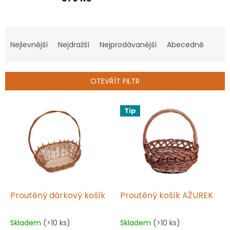
Ř
a
Nejlevnější
Nejdražší
Nejprodávanější
Abecedně
z
e
n
OTEVŘÍT FILTR
í
p
V
r
Tip
ý
o
p
d
i
u
s
k
p
t
r
ů
o
d
Proutěný dárkový košík
Proutěný košík AŽUREK
u
k
Skladem
(>10 ks)
Skladem
(>10 ks)
Průměrné
Průměrné
t