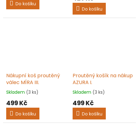
je
Do košíku
5,0
Do košíku
z
5
hvězdiček.
Nákupní koš proutěný
Proutěný košík na nákup
válec MÍRA III.
AZURA I.
Skladem
(3 ks)
Skladem
(3 ks)
Průměrné
Průměrné
hodnocení
hodnocení
499 Kč
499 Kč
produktu
produktu
je
je
Do košíku
Do košíku
5,0
5,0
z
z
5
5
hvězdiček.
hvězdiček.