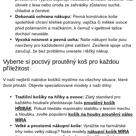
k
úlovek z lesa nebo úroda ze zahrádky zůstanou suché,
y
chladné a čerstvé.
v
Dokonalá ochrana nákupu:
Pevná konstrukce koše
ý
spolehlivě chrání křehké potraviny, vajíčka či měkké ovoce
p
před polámáním a mačkáním, k čemuž v igelitové tašce
i
dochází neustále.
s
Vysoká nosnost a pevná ucha:
Naše nákupní koše jsou
u
navrženy pro každodenní plné zatížení. Zesílené spoje ucha
zaručují, že bez problému unesete i těžký nákup.
Vyberte si poctivý proutěný koš pro každou
příležitost
V naší nejširší nabídce košíků myslíme na všechny situace, které
život přináší. Objevte specializované modely z naší dílny:
Tradiční košíky na hřiby a ovoce:
Zlatý standard pro
každého houbaře představuje řada
proutěný košík
HŘIBÁK
. Pokud hledáte maximální stabilitu v lesním mechu
a hloubku, zvolte populární
košík na houby proutěný válec
MÍRA
.
Velké a prostorné nákupní koše:
Vyrážíte na farmářské
trhy nebo velký nákup? Naše modely
nákupní košík MÍRA