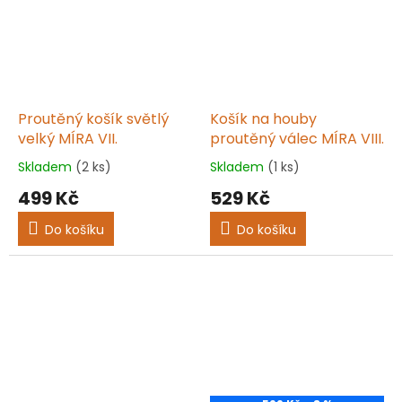
Proutěný košík světlý
Košík na houby
velký MÍRA VII.
proutěný válec MÍRA VIII.
Skladem
(2 ks)
Skladem
(1 ks)
Průměrné
Průměrné
hodnocení
hodnocení
499 Kč
529 Kč
produktu
produktu
je
je
Do košíku
Do košíku
5,0
5,0
z
z
5
5
hvězdiček.
hvězdiček.