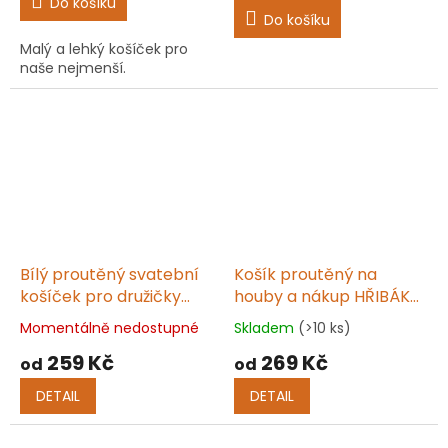
Do košíku
5,0
Do košíku
z
Malý a lehký košíček pro
5
naše nejmenší.
hvězdiček.
Bílý proutěný svatební
Košík proutěný na
košíček pro družičky
houby a nákup HŘIBÁK
BOLERO
IV.
Momentálně nedostupné
Skladem
(>10 ks)
Průměrné
Průměrné
hodnocení
hodnocení
259 Kč
269 Kč
od
od
produktu
produktu
je
je
DETAIL
DETAIL
5,0
5,0
z
z
5
5