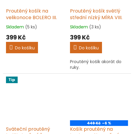
Proutěný košík na
Proutěný košík světlý
velikonoce BOLERO III.
střední nízký MÍRA VIII.
Skladem
(5 ks)
Skladem
(3 ks)
Průměrné
Průměrné
hodnocení
hodnocení
399 Kč
399 Kč
produktu
produktu
je
je
Do košíku
Do košíku
5,0
5,0
z
z
Proutěný košík akorát do
5
5
ruky.
hvězdiček.
hvězdiček.
Tip
449 Kč
–6 %
Sváteční proutěný
Košík proutěný na