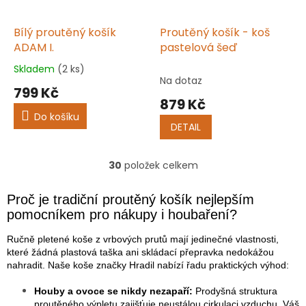
Bílý proutěný košík
Proutěný košík - koš
ADAM I.
pastelová šeď
Skladem
(2 ks)
Průměrné
Na dotaz
hodnocení
799 Kč
produktu
879 Kč
je
Do košíku
5,0
DETAIL
z
5
hvězdiček.
30
položek celkem
O
v
l
Proč je tradiční proutěný košík nejlepším
á
pomocníkem pro nákupy i houbaření?
d
a
Ručně pletené koše z vrbových prutů mají jedinečné vlastnosti,
c
které žádná plastová taška ani skládací přepravka nedokážou
í
nahradit. Naše koše značky Hradil nabízí řadu praktických výhod:
p
r
Houby a ovoce se nikdy nezapaří:
Prodyšná struktura
v
proutěného výpletu zajišťuje neustálou cirkulaci vzduchu. Váš