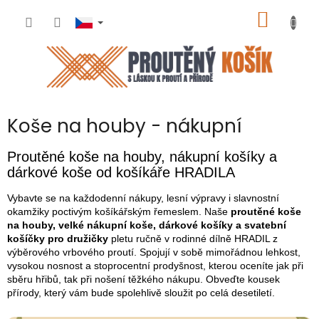
Přejít
NÁKUP
na
obsah
KOŠÍK
Koše na houby - nákupní
Proutěné koše na houby, nákupní košíky a
dárkové koše od košíkáře HRADILA
Vybavte se na každodenní nákupy, lesní výpravy i slavnostní
okamžiky poctivým košíkářským řemeslem. Naše
proutěné koše
na houby, velké nákupní koše, dárkové košíky a svatební
košíčky pro družičky
pletu ručně v rodinné dílně HRADIL z
výběrového vrbového proutí. Spojují v sobě mimořádnou lehkost,
vysokou nosnost a stoprocentní prodyšnost, kterou oceníte jak při
sběru hřibů, tak při nošení těžkého nákupu. Obveďte kousek
přírody, který vám bude spolehlivě sloužit po celá desetiletí.