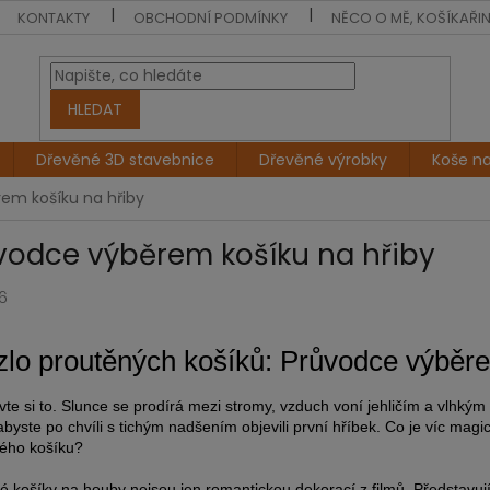
KONTAKTY
OBCHODNÍ PODMÍNKY
NĚCO O MĚ, KOŠÍKAŘI
HLEDAT
Dřevěné 3D stavebnice
Dřevěné výrobky
Koše n
em košíku na hřiby
vodce výběrem košíku na hřiby
6
lo proutěných košíků: Průvodce výběr
vte si to. Slunce se prodírá mezi stromy, vzduch voní jehličím a vlhký
abyste po chvíli s tichým nadšením objevili první hříbek. Co je víc magi
ého košíku?
é košíky na houby nejsou jen romantickou dekorací z filmů. Představuj