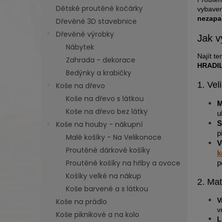
n
Dětské proutěné kočárky
vybaven
e
nezapař
Dřevěné 3D stavebnice
l
Dřevěné výrobky
Jak v
Nábytek
Najít t
Zahrada - dekorace
HRADI
Bedýnky a krabičky
1. Vel
Koše na dřevo
Koše na dřevo s látkou
M
Koše na dřevo bez látky
u
Koše na houby - nákupní
S
p
Malé košíky - Na Velikonoce
V
Proutěné dárkové košíky
k
Proutěné košíky na hřiby a ovoce
p
Košíky velké na nákup
2. Mat
Koše barvené a s látkou
V
Koše na prádlo
v
Koše piknikové a na kolo
L