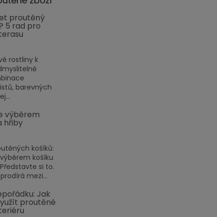
outěné zboží
et proutěný
? 5 rad pro
terasu
vé rostliny k
myslitelně
mbinace
listů, barevných
j...
e výběrem
a hřiby
outěných košíků:
 výběrem košíku
ředstavte si to.
prodírá mezi...
pořádku: Jak
využít proutěné
teriéru