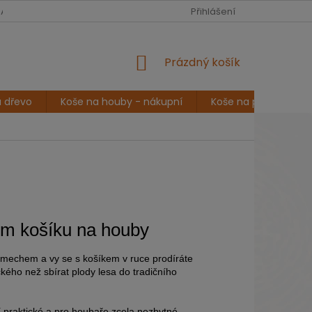
CZK
Čeština
NA
POVÍDÁNÍ A INSPIRACE
DOPRAVA A PLATBA
Přihlášení
REKLAMA
NÁKUPNÍ
Prázdný košík
KOŠÍK
a dřevo
Koše na houby - nákupní
Koše na prádlo
em košíku na houby
m mechem a vy se s košíkem v ruce prodíráte
ckého než sbírat plody lesa do tradičního
í praktické a pro houbaře zcela nezbytné