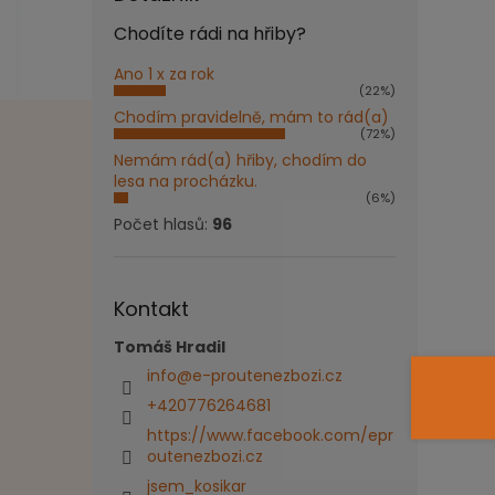
Chodíte rádi na hřiby?
Ano 1 x za rok
(22%)
Chodím pravidelně, mám to rád(a)
(72%)
Nemám rád(a) hřiby, chodím do
lesa na procházku.
(6%)
Počet hlasů:
96
Kontakt
Tomáš Hradil
info
@
e-proutenezbozi.cz
+420776264681
https://www.facebook.com/epr
outenezbozi.cz
jsem_kosikar