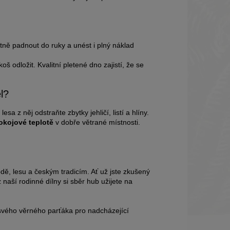
ně padnout do ruky a unést i plný náklad
š odložit. Kvalitní pletené dno zajistí, že se
l?
a z něj odstraňte zbytky jehličí, listí a hlíny.
okojové teplotě
v dobře větrané místnosti.
dě, lesu a českým tradicím. Ať už jste zkušený
aší rodinné dílny si sběr hub užijete na
svého věrného parťáka pro nadcházející