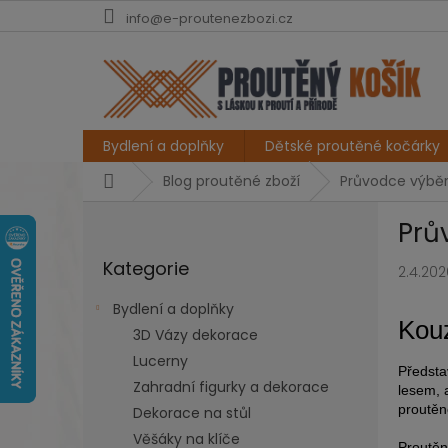
Přejít
info@e-proutenezbozi.cz
na
obsah
Bydlení a doplňky
Dětské proutěné kočárky
Domů
Blog proutěné zboží
Průvodce výběr
P
Prů
o
Přeskočit
s
Kategorie
kategorie
2.4.202
t
r
Bydlení a doplňky
a
Kouz
3D Vázy dekorace
n
Lucerny
n
Předsta
í
Zahradní figurky a dekorace
lesem, 
p
proutěn
Dekorace na stůl
a
Věšáky na klíče
Proutěn