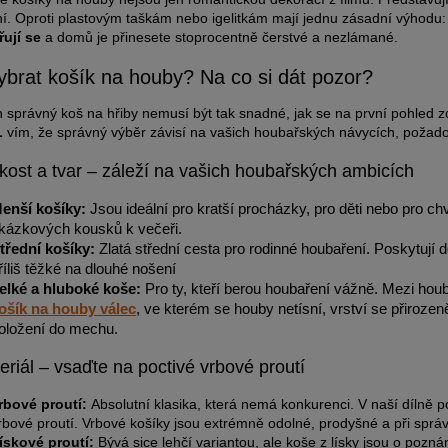
í. Oproti plastovým taškám nebo igelitkám mají jednu zásadní výhodu
ují se
a domů je přinesete stoprocentně čerstvé a nezlámané.
ybrat košík na houby? Na co si dát pozor?
en správný koš na hřiby nemusí být tak snadné, jak se na první pohled zd
L
vím, že správný výběr závisí na vašich houbařských návycích, požadovan
ikost a tvar – záleží na vašich houbařských ambicích
enší košíky:
Jsou ideální pro kratší procházky, pro děti nebo pro chv
kázkových kousků k večeři.
třední košíky:
Zlatá střední cesta pro rodinné houbaření. Poskytují 
říliš těžké na dlouhé nošení
elké a hluboké koše:
Pro ty, kteří berou houbaření vážně. Mezi hou
ošík na houby válec
, ve kterém se houby netísní, vrství se přirozen
oložení do mechu.
eriál – vsaďte na poctivé vrbové proutí
rbové proutí:
Absolutní klasika, která nemá konkurenci. V naší dílně 
rbové proutí. Vrbové košíky jsou extrémně odolné, prodyšné a při správn
ískové proutí:
Bývá sice lehčí variantou, ale koše z lísky jsou o pozn