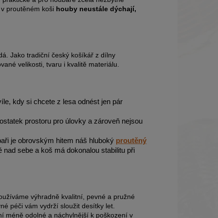
: v proutěném koši
houby neustále dýchají,
á. Jako tradiční český košíkář z dílny
é velikosti, tvaru i kvalitě materiálu.
íle, kdy si chcete z lesa odnést jen pár
dostatek prostoru pro úlovky a zároveň nejsou
baři je obrovským hitem náš hluboký
proutěný
ě nad sebe a koš má dokonalou stabilitu při
používáme výhradně kvalitní, pevné a pružné
é péči vám vydrží sloužit desítky let.
ání méně odolné a náchylnější k poškození v