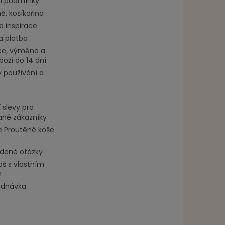
í podmínky
, košíkařina
a inspirace
a platba
e, výměna a
boží do 14 dní
 používání a
 slevy pro
ané zákazníky
 Proutěné koše
adené otázky
oš s vlastním
m
ednávka