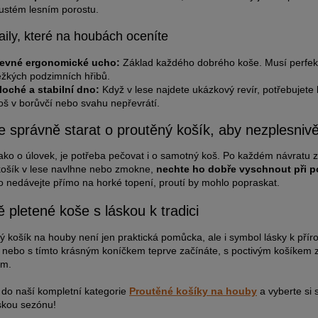
ustém lesním porostu.
aily, které na houbách oceníte
evné ergonomické ucho:
Základ každého dobrého koše. Musí perfekt
ěžkých podzimních hřibů.
loché a stabilní dno:
Když v lese najdete ukázkový revír, potřebujete ko
oš v borůvčí nebo svahu nepřevrátí.
e správně starat o proutěný košík, aby nezplesnivě
ako o úlovek, je potřeba pečovat i o samotný koš. Po každém návratu z les
ošík v lese navlhne nebo zmokne,
nechte ho dobře vyschnout při p
o nedávejte přímo na horké topení, proutí by mohlo popraskat.
 pletené koše s láskou k tradici
ý košík na houby není jen praktická pomůcka, ale i symbol lásky k příro
 nebo s tímto krásným koníčkem teprve začínáte, s poctivým košíkem z n
m.
 do naší kompletní kategorie
Proutěné košíky na houby
a vyberte si 
skou sezónu!