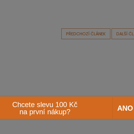
PŘEDCHOZÍ ČLÁNEK
DALŠÍ Č
Chcete slevu 100 Kč
ANO
na první nákup?