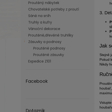
Proutěný nábytek
h
Chovatelské potřeby z proutí
3. Det
Sáně na sníh
Truhly a kufry
P
t
Vánoční dekorace
P
Proutěné,dřevěné truhlíky
k
Zásuvky a podnosy
Jak s
Proutěné podnosy
Proutěné zásuvky
Stejně j
Pokud k
Expedice Z101
Nikdy h
Ručně
Facebook
Proutěn
houbař,
maximu
Vstupte
houbař
Dotazník