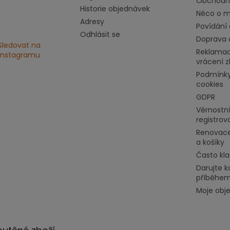
Obchodn
Historie objednávek
Něco o mě
Adresy
Povídání 
Odhlásit se
Doprava 
Sledovat na
Reklamac
Instagramu
vrácení z
Podmínky
cookies
GDPR
Věrnostní
registrov
Renovace
a košíky
Často kl
Darujte k
příběhe
Moje obj