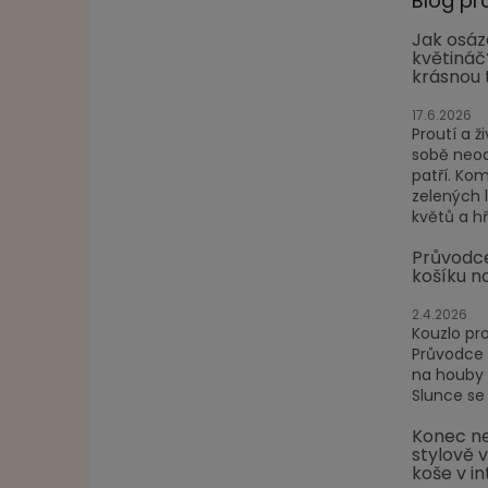
Blog pr
Jak osáz
květináč
krásnou 
17.6.2026
Proutí a ži
sobě neod
patří. Ko
zelených 
květů a hře
Průvodc
košíku n
2.4.2026
Kouzlo pr
Průvodce
na houby P
Slunce se 
Konec ne
stylově 
koše v in