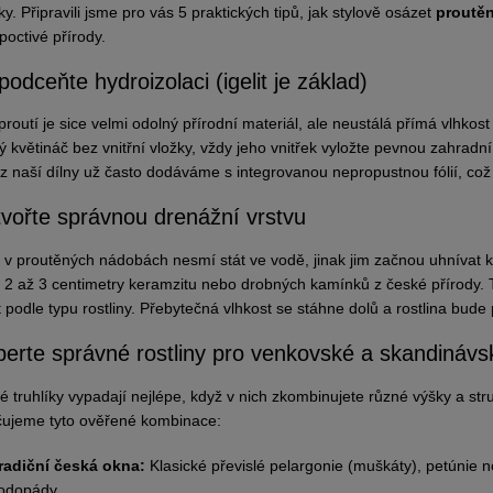
. Připravili jsme pro vás 5 praktických tipů, jak stylově osázet
proutěn
poctivé přírody.
podceňte hydroizolaci (igelit je základ)
routí je sice velmi odolný přírodní materiál, ale neustálá přímá vlhkos
ý květináč bez vnitřní vložky, vždy jeho vnitřek vyložte pevnou zahradní
y z naší dílny už často dodáváme s integrovanou nepropustnou fólií, což 
tvořte správnou drenážní vrstvu
y v proutěných nádobách nesmí stát ve vodě, jinak jim začnou uhnívat k
 2 až 3 centimetry keramzitu nebo drobných kamínků z české přírody. Te
 podle typu rostliny. Přebytečná vlhkost se stáhne dolů a rostlina bude
berte správné rostliny pro venkovské a skandinávsk
é truhlíky vypadají nejlépe, když v nich zkombinujete různé výšky a stru
ujeme tyto ověřené kombinace:
radiční česká okna:
Klasické převislé pelargonie (muškáty), petúnie n
odopády.