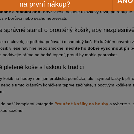
ANO
na první nákup?
ěžkých podzimních hřibů.
loché a stabilní dno:
Když v lese najdete ukázkový revír, potřebujete ko
oš v borůvčí nebo svahu nepřevrátí.
e správně starat o proutěný košík, aby nezplesnivě
ako o úlovek, je potřeba pečovat i o samotný koš. Po každém návratu z les
ošík v lese navlhne nebo zmokne,
nechte ho dobře vyschnout při p
o nedávejte přímo na horké topení, proutí by mohlo popraskat.
 pletené koše s láskou k tradici
ý košík na houby není jen praktická pomůcka, ale i symbol lásky k příro
 nebo s tímto krásným koníčkem teprve začínáte, s poctivým košíkem z n
m.
 do naší kompletní kategorie
Proutěné košíky na houby
a vyberte si 
skou sezónu!