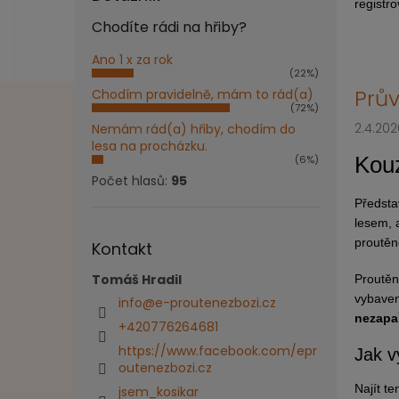
registr
Chodíte rádi na hřiby?
Ano 1 x za rok
(22%)
Prů
Chodím pravidelně, mám to rád(a)
(72%)
2.4.202
Nemám rád(a) hřiby, chodím do
lesa na procházku.
Kouz
(6%)
Počet hlasů:
95
Předsta
lesem, 
proutěn
Kontakt
Tomáš Hradil
Proutěn
vybaven
info
@
e-proutenezbozi.cz
nezapař
+420776264681
https://www.facebook.com/epr
Jak v
outenezbozi.cz
Najít t
jsem_kosikar