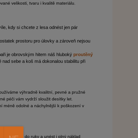
é velikosti, tvaru i kvalitě materiálu.
íle, kdy si chcete z lesa odnést jen pár
dostatek prostoru pro úlovky a zároveň nejsou
baři je obrovským hitem náš hluboký
proutěný
ě nad sebe a koš má dokonalou stabilitu při
používáme výhradně kvalitní, pevné a pružné
é péči vám vydrží sloužit desítky let.
ání méně odolné a náchylnější k poškození v
ně padnout do ruky a unést i plný náklad