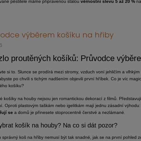
ované pěstitele máme připravenou stálou
věrnostní slevu 5 až 20 %
na
vodce výběrem košíku na hřiby
6
lo proutěných košíků: Průvodce výběr
vte si to. Slunce se prodírá mezi stromy, vzduch voní jehličím a vlhký
abyste po chvíli s tichým nadšením objevili první hříbek. Co je víc magi
ého košíku?
é košíky na houby nejsou jen romantickou dekorací z filmů. Představuj
í. Oproti plastovým taškám nebo igelitkám mají jednu zásadní výhodu
ují se
a domů je přinesete stoprocentně čerstvé a nezlámané.
ybrat košík na houby? Na co si dát pozor?
en správný koš na hřiby nemusí být tak snadné, jak se na první pohled zd