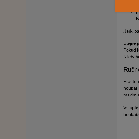
t
P
k
Jak s
Stejně j
Pokud k
Nikdy h
Ručně
Proutěn
houbař,
maximu
Vstupte
houbař