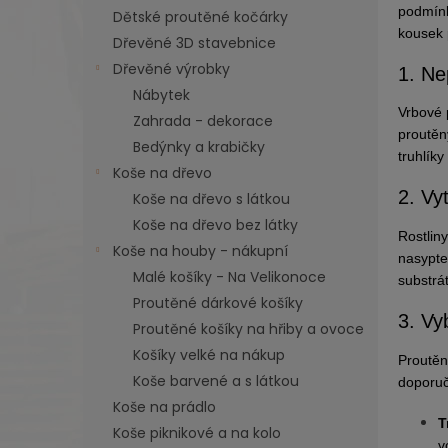
n
n
podmínky
Dětské proutěné kočárky
k
e
kousek 
ů
Dřevěné 3D stavebnice
l
Dřevěné výrobky
1. Ne
Nábytek
Vrbové p
Zahrada - dekorace
proutěn
Bedýnky a krabičky
truhlík
Koše na dřevo
2. Vy
Koše na dřevo s látkou
Koše na dřevo bez látky
Rostlin
Koše na houby - nákupní
nasypte
Malé košíky - Na Velikonoce
substrát
Proutěné dárkové košíky
3. Vy
Proutěné košíky na hřiby a ovoce
Košíky velké na nákup
Proutěn
Koše barvené a s látkou
doporuč
Koše na prádlo
T
Koše piknikové a na kolo
v