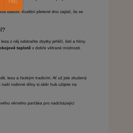
NE
š odložit. Kvalitní pletené dno zajistí, že se
l?
a z něj odstraňte zbytky jehličí, listí a hlíny.
okojové teplotě
v dobře větrané místnosti.
dě, lesu a českým tradicím. Ať už jste zkušený
aší rodinné dílny si sběr hub užijete na
svého věrného parťáka pro nadcházející