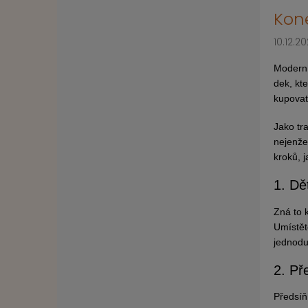
Kone
10.12.2
Moderní
dek, kt
kupovat 
Jako tr
nejenže
kroků, 
1. Dě
Zná to 
Umístět
jednodu
2. Př
Předsíň