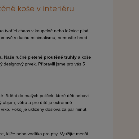
ěné koše v interiéru
 tvořící chaos v koupelně nebo ložnice plná
 domově v duchu minimalismu, nemusíte hned
da. Naše ručně pletené
proutěné truhly
a koše
 designový prvek. Připravili jsme pro vás 5
é třídění do malých poliček, které děti nebaví.
 objem, větrá a pro dítě je extrémně
víko. Pokoj je uklizený doslova za pár minut.
e, klíče nebo vodítka pro psy. Využijte menší