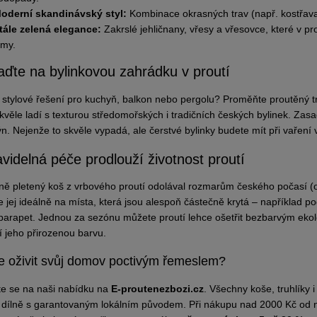
oderní skandinávský styl:
Kombinace okrasných trav (např. kostřava)
tále zelená elegance:
Zakrslé jehličnany, vřesy a vřesovce, které v p
imy.
aďte na bylinkovou zahrádku v proutí
 stylové řešení pro kuchyň, balkon nebo pergolu? Proměňte proutěný t
skvěle ladí s texturou středomořských i tradičních českých bylinek. Zas
n. Nejenže to skvěle vypadá, ale čerstvé bylinky budete mít při vaření 
avidelná péče prodlouží životnost proutí
ně pletený koš z vrbového proutí odolával rozmarům českého počasí (od 
e jej ideálně na místa, která jsou alespoň částečně krytá – například p
parapet. Jednou za sezónu můžete proutí lehce ošetřit bezbarvým ekolo
í jeho přirozenou barvu.
e oživit svůj domov poctivým řemeslem?
te se na naši nabídku na
E-proutenezbozi.cz
. Všechny koše, truhlíky 
 dílně s garantovaným lokálním původem. Při nákupu nad 2000 Kč od 