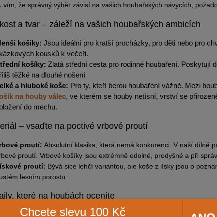
L
vím, že správný výběr závisí na vašich houbařských návycích, požadovan
ikost a tvar – záleží na vašich houbařských ambicích
enší košíky:
Jsou ideální pro kratší procházky, pro děti nebo pro chv
kázkových kousků k večeři.
třední košíky:
Zlatá střední cesta pro rodinné houbaření. Poskytují 
říliš těžké na dlouhé nošení
elké a hluboké koše:
Pro ty, kteří berou houbaření vážně. Mezi hou
ošík na houby válec
, ve kterém se houby netísní, vrství se přirozen
oložení do mechu.
eriál – vsaďte na poctivé vrbové proutí
rbové proutí:
Absolutní klasika, která nemá konkurenci. V naší dílně 
rbové proutí. Vrbové košíky jsou extrémně odolné, prodyšné a při správn
ískové proutí:
Bývá sice lehčí variantou, ale koše z lísky jsou o pozn
ustém lesním porostu.
aily, které na houbách oceníte
Chcete slevu 100 Kč
evné ergonomické ucho:
Základ každého dobrého koše. Musí perfekt