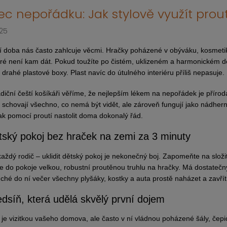
c nepořádku: Jak stylově využít prout
025
 doba nás často zahlcuje věcmi. Hračky poházené v obýváku, kosmetika
eré není kam dát. Pokud toužíte po čistém, uklizeném a harmonickém
drahé plastové boxy. Plast navíc do útulného interiéru příliš nepasuje.
adiční čeští košíkáři věříme, že nejlepším lékem na nepořádek je příro
 schovají všechno, co nemá být vidět, ale zároveň fungují jako nádherný
jak pomocí proutí nastolit doma dokonalý řád.
tský pokoj bez hraček na zemi za 3 minuty
každý rodič – uklidit dětský pokoj je nekonečný boj. Zapomeňte na složit
e do pokoje velkou, robustní proutěnou truhlu na hračky. Má dostatečný
ché do ní večer všechny plyšáky, kostky a auta prostě naházet a zavřít 
edsíň, která udělá skvělý první dojem
 je vizitkou vašeho domova, ale často v ní vládnou poházené šály, čepic