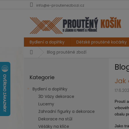
Přejít
info@e-proutenezbozi.cz
na
obsah
Bydlení a doplňky
Dětské proutěné kočárky
Domů
Blog proutěné zboží
P
Blo
o
Přeskočit
s
Kategorie
kategorie
V
Jak 
t
ý
r
Bydlení a doplňky
17.6.20
p
a
3D Vázy dekorace
i
n
Proutí a
s
Lucerny
n
vrbovéh
č
í
Zahradní figurky a dekorace
obalu p
l
p
Dekorace na stůl
á
a
Jako tr
Věšáky na klíče