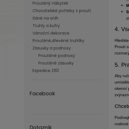
Proutěný nábytek
M
Chovatelské potřeby z proutí
S
Sáně na sníh
z
Truhly a kufry
4. Vs
Vánoční dekorace
Proutěné,dřevěné truhlíky
Hledáte
Proutí 
Zásuvky a podnosy
rozmarý
Proutěné podnosy
Proutěné zásuvky
5. Pr
Expedice Z101
Aby ruč
umístět
okenní 
Facebook
zvýrazn
Chcet
Podívej
rodinné
Dotazník