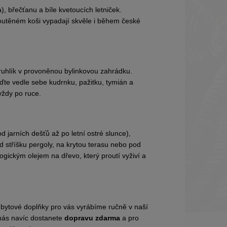
, břečťanu a bíle kvetoucích letniček.
routěném koši vypadají skvěle i během české
ruhlík v provoněnou bylinkovou zahrádku.
aďte vedle sebe kudrnku, pažitku, tymián a
vždy po ruce.
jarních dešťů až po letní ostré slunce),
od stříšku pergoly, na krytou terasu nebo pod
gickým olejem na dřevo, který proutí vyživí a
i bytové doplňky pro vás vyrábíme ručně v naší
nás navíc dostanete
dopravu zdarma
a pro