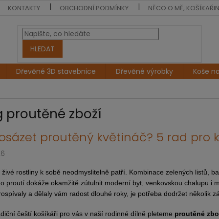
KONTAKTY
OBCHODNÍ PODMÍNKY
NĚCO O MĚ, KOŠÍKAŘI
HLEDAT
Dřevěné 3D stavebnice
Dřevěné výrobky
Koše n
g proutěné zboží
osázet proutěný květináč? 5 rad pro 
26
 živé rostliny k sobě neodmyslitelně patří. Kombinace zelených listů, b
o proutí dokáže okamžitě zútulnit moderní byt, venkovskou chalupu i m
rospívaly a dělaly vám radost dlouhé roky, je potřeba dodržet několik zá
adiční čeští košíkáři pro vás v naší rodinné dílně pleteme
proutěné zbo