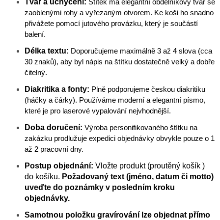
Tvar a uchycení:
Štítek má elegantní obdélníkový tvar se
zaoblenými rohy a vyřezaným otvorem. Ke koši ho snadno
přivážete pomocí jutového provázku, který je součástí
balení.
Délka textu:
Doporučujeme maximálně 3 až 4 slova (cca
30 znaků), aby byl nápis na štítku dostatečně velký a dobře
čitelný.
Diakritika a fonty:
Plně podporujeme českou diakritiku
(háčky a čárky). Používáme moderní a elegantní písmo,
které je pro laserové vypalování nejvhodnější.
Doba doručení:
Výroba personifikovaného štítku na
zakázku prodlužuje expedici objednávky obvykle pouze o 1
až 2 pracovní dny.
Postup objednání:
Vložte produkt (proutěný košík )
do košíku.
Požadovaný text (jméno, datum či motto)
uveďte do poznámky v posledním kroku
objednávky.
Samotnou položku gravírování lze objednat přímo