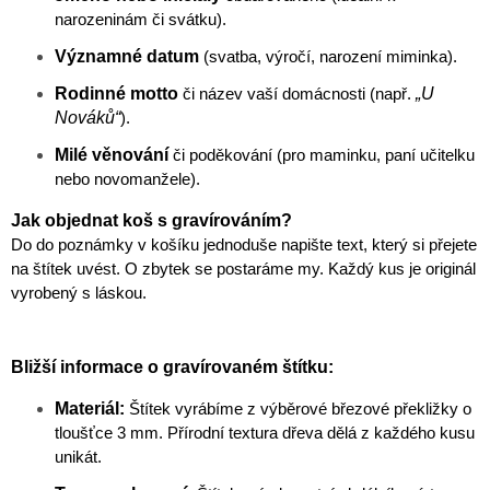
narozeninám či svátku).
Významné datum
(svatba, výročí, narození miminka).
Rodinné motto
„U
či název vaší domácnosti (např.
Nováků“
).
Milé věnování
či poděkování (pro maminku, paní učitelku
nebo novomanžele).
Jak objednat koš s gravírováním?
Do do poznámky v košíku jednoduše napište text, který si přejete
na štítek uvést. O zbytek se postaráme my. Každý kus je originál
vyrobený s láskou.
Bližší informace o gravírovaném štítku:
Materiál:
Štítek vyrábíme z výběrové březové překližky o
tloušťce 3 mm. Přírodní textura dřeva dělá z každého kusu
unikát.