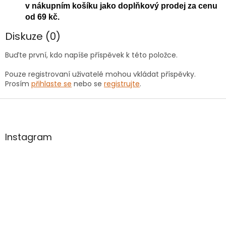
v nákupním košíku jako doplňkový prodej za cenu
od 69 kč.
Diskuze (0)
Buďte první, kdo napíše příspěvek k této položce.
Pouze registrovaní uživatelé mohou vkládat příspěvky.
Prosím
přihlaste se
nebo se
registrujte
.
Z
á
p
a
Instagram
t
í