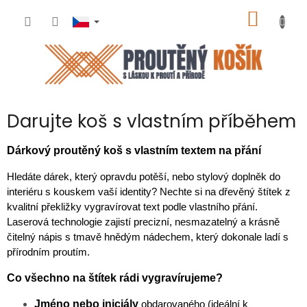
Přejít
NÁKUP
na
obsah
KOŠÍK
Darujte koš s vlastním příběhem
Dárkový proutěný koš s vlastním textem na přání
Hledáte dárek, který opravdu potěší, nebo stylový doplněk do
interiéru s kouskem vaší identity? Nechte si na dřevěný štítek z
kvalitní překližky vygravírovat text podle vlastního přání.
Laserová technologie zajistí precizní, nesmazatelný a krásně
čitelný nápis s tmavě hnědým nádechem, který dokonale ladí s
přírodním proutím.
Co všechno na štítek rádi vygravírujeme?
Jméno nebo iniciály
obdarovaného (ideální k