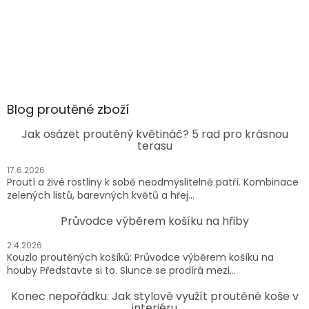
Blog proutěné zboží
Jak osázet proutěný květináč? 5 rad pro krásnou
terasu
17.6.2026
Proutí a živé rostliny k sobě neodmyslitelně patří. Kombinace
zelených listů, barevných květů a hřej...
Průvodce výběrem košíku na hřiby
2.4.2026
Kouzlo proutěných košíků: Průvodce výběrem košíku na
houby Představte si to. Slunce se prodírá mezi...
Konec nepořádku: Jak stylově využít proutěné koše v
interiéru