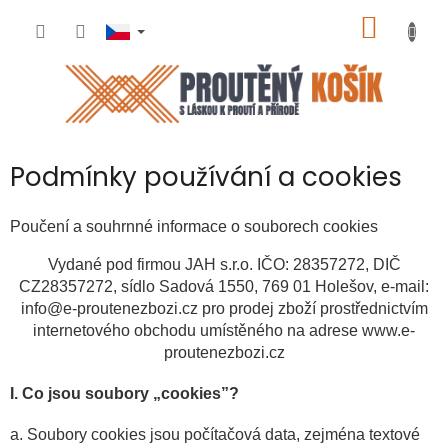
Přejít
NÁKUP
na
obsah
KOŠÍK
Podmínky používání a cookies
Poučení a souhrnné informace o souborech cookies
Vydané pod firmou JAH s.r.o. IČO: 28357272, DIČ
CZ28357272, sídlo Sadová 1550, 769 01 Holešov, e-mail:
info@e-proutenezbozi.cz pro prodej zboží prostřednictvím
internetového obchodu umístěného na adrese www.e-
proutenezbozi.cz
I. Co jsou soubory „cookies”?
a. Soubory cookies jsou počítačová data, zejména textové