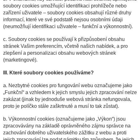
soubory cookies umožňující identifikaci prohlížeče nebo
zařízení uživatele – soubory cookies obsahují různé druhy
informací, které ve své podstatě nejsou osobními údaji
(neumožňují identifikaci uživatele – funkční a výkonnostní).
c. Soubory cookies se používají k přizpůsobení obsahu
stránek Vašim preferencím, včetně našich nabídek, a pro
zlepšení a personalizaci obsahu webových stránek
(marketingové).
III. Které soubory cookies používáme?
a. Nezbytné cookies pro fungování webu označujeme jako
„Funkční“ a vzhledem k jejich smyslu jejich zpracování nelze
zakázat (jinak by jednoduše webová stránka nefungovala,
proto je políčko stále zaškrtnuté a musí to tak zůstat).
b. Výkonnostní cookies (označujeme jako „Výkon“) jsou
zpracovávány na základě oprávněného zájmu správce na
zachování dobrého uživatelského zážitku z webu a proti
jejich zpracování lze podat námitku tím způsobem, že jejich