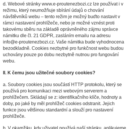
d. Webové stránky www.e-proutenezbozi.cz lze používat i v
režimu, který neumožňuje sbírání údajů o chování
návštěvníků webu – tento režim je možný buďto nastavit v
rámci nastavení prohlížeče, nebo je možné vznést proti
takovému sběru na základě oprávněného zájmu správce
námitku dle čl. 21 GDPR, zasláním emailu na adresu
info@e-proutenezbozi.cz. Vaše námitka bude vyhodnocena
bezodkladně. Cookies nezbytné pro funkčnost webu budou
uchovány pouze po dobu nezbytně nutnou pro fungování
webu.
II. K čemu jsou užitečné soubory cookies?
a. Soubory cookies jsou součástí HTTP protokolu, který se
používá pro komunikaci mezi webovým serverem a
prohlížečem. Skládají se z: identifikačního klíče, hodnoty a
doby, po jaké by měl prohlížeč cookies odstranit. Jejich
funkce jsou většinou standardní a slouží pro nastavení
prohlížeče.
b. V okamžiku, kdy uživatel používá naší stránku, aplikujeme