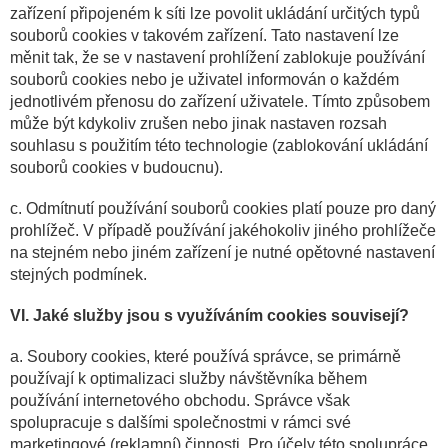
zařízení připojeném k síti lze povolit ukládání určitých typů
souborů cookies v takovém zařízení. Tato nastavení lze
měnit tak, že se v nastavení prohlížení zablokuje používání
souborů cookies nebo je uživatel informován o každém
jednotlivém přenosu do zařízení uživatele. Tímto způsobem
může být kdykoliv zrušen nebo jinak nastaven rozsah
souhlasu s použitím této technologie (zablokování ukládání
souborů cookies v budoucnu).
c. Odmítnutí používání souborů cookies platí pouze pro daný
prohlížeč. V případě používání jakéhokoliv jiného prohlížeče
na stejném nebo jiném zařízení je nutné opětovné nastavení
stejných podmínek.
VI. Jaké služby jsou s využíváním cookies souvisejí?
a. Soubory cookies, které používá správce, se primárně
používají k optimalizaci služby návštěvníka během
používání internetového obchodu. Správce však
spolupracuje s dalšími společnostmi v rámci své
marketingové (reklamní) činnosti. Pro účely této spolupráce