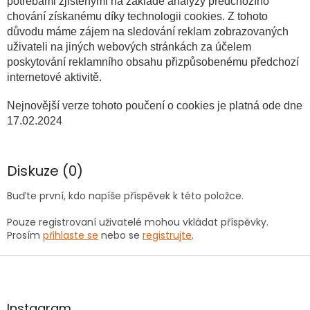
potřebami zjištěnými na základě analýzy předchozího
chování získanému díky technologii cookies. Z tohoto
důvodu máme zájem na sledování reklam zobrazovaných
uživateli na jiných webových stránkách za účelem
poskytování reklamního obsahu přizpůsobenému předchozí
internetové aktivitě.
Nejnovější verze tohoto poučení o cookies je platná ode dne
17.02.2024
Diskuze (0)
Buďte první, kdo napíše příspěvek k této položce.
Pouze registrovaní uživatelé mohou vkládat příspěvky.
Prosím
přihlaste se
nebo se
registrujte
.
Z
á
p
a
Instagram