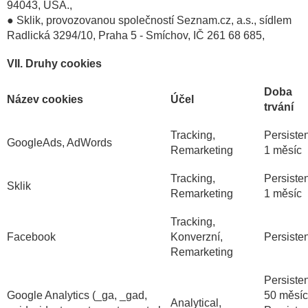
94043, USA.,
● Sklik, provozovanou společností Seznam.cz, a.s., sídlem
Radlická 3294/10, Praha 5 - Smíchov, IČ 261 68 685,
VII. Druhy cookies
Doba
Název cookies
Účel
trvání
Tracking,
Persisten
GoogleAds, AdWords
Remarketing
1 měsíc
Tracking,
Persisten
Sklik
Remarketing
1 měsíc
Tracking,
Facebook
Konverzní,
Persisten
Remarketing
Persisten
Google Analytics (_ga, _gad,
50 měsí
Analytical,