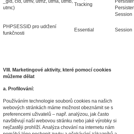
_gid, cid, utmv, utmz, utma, utmb,
Persisten
Tracking
utmc)
Persisten
Session
PHPSESSID pro udržení
Essential
Session
funkčnosti
VIII. Marketingové aktivity, které pomocí cookies
můžeme dělat
a. Profilování:
Používáním technologie souborů cookies na našich
webových stránkách máme možnost obeznámit se s
preferencemi uživatelů – např. analýzou, jak často
navštěvují naší webovou stránku nebo jaké výrobky si
nejčastěji prohlíží. Analýza chování na internetu nám
pomáhá lépe pochopit zvyky a očekávání zákazníků a