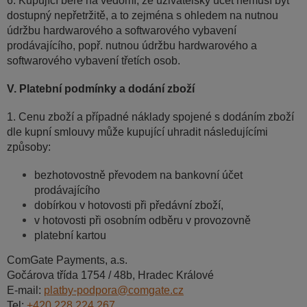
6. Kupující bere na vědomí, že uživatelský účet nemusí být
dostupný nepřetržitě, a to zejména s ohledem na nutnou
údržbu hardwarového a softwarového vybavení
prodávajícího, popř. nutnou údržbu hardwarového a
softwarového vybavení třetích osob.
V. Platební podmínky a dodání zboží
1. Cenu zboží a případné náklady spojené s dodáním zboží
dle kupní smlouvy může kupující uhradit následujícími
způsoby:
bezhotovostně převodem na bankovní účet
prodávajícího
dobírkou v hotovosti při předávní zboží,
v hotovosti při osobním odběru v provozovně
platební kartou
ComGate Payments, a.s.
Gočárova třída 1754 / 48b, Hradec Králové
E-mail:
platby-podpora@comgate.cz
Tel:
+420 228 224 267