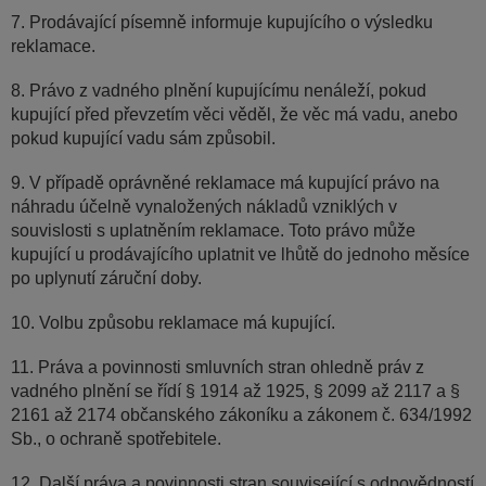
7. Prodávající písemně informuje kupujícího o výsledku
reklamace.
8. Právo z vadného plnění kupujícímu nenáleží, pokud
kupující před převzetím věci věděl, že věc má vadu, anebo
pokud kupující vadu sám způsobil.
9. V případě oprávněné reklamace má kupující právo na
náhradu účelně vynaložených nákladů vzniklých v
souvislosti s uplatněním reklamace. Toto právo může
kupující u prodávajícího uplatnit ve lhůtě do jednoho měsíce
po uplynutí záruční doby.
10. Volbu způsobu reklamace má kupující.
11. Práva a povinnosti smluvních stran ohledně práv z
vadného plnění se řídí § 1914 až 1925, § 2099 až 2117 a §
2161 až 2174 občanského zákoníku a zákonem č. 634/1992
Sb., o ochraně spotřebitele.
12. Další práva a povinnosti stran související s odpovědností