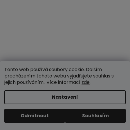
Blog proutěné zboží
Tento web používá soubory cookie. Dalším
procházením tohoto webu vyjadřujete souhlas s
Jak osázet proutěný květináč? 5 rad pro krásnou
jejich používáním.. Více informací
zde
.
terasu
17.6.2026
Nastavení
Proutí a živé rostliny k sobě neodmyslitelně patří. Kombinace
zelených listů, barevných květů a hřej...
Odmítnout
Souhlasím
Průvodce výběrem košíku na hřiby
2.4.2026