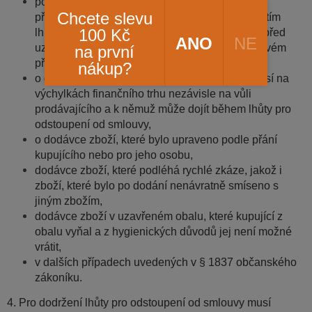
poskytování služeb, jestliže byly splněny s jeho
Chcete slevu
předchozím výslovným souhlasem před uplynutím
100 Kč
lhůty pro odstoupení od smlouvy a prodávající před
ANO
NE
uzavřením smlouvy sdělil kupujícímu, že v takovém
na první
případě nemá právo na odstoupení od smlouvy,
nákup?
o dodávce zboží nebo služby, jejichž cena závisí na
výchylkách finančního trhu nezávisle na vůli
prodávajícího a k němuž může dojít během lhůty pro
odstoupení od smlouvy,
o dodávce zboží, které bylo upraveno podle přání
kupujícího nebo pro jeho osobu,
dodávce zboží, které podléhá rychlé zkáze, jakož i
zboží, které bylo po dodání nenávratně smíseno s
jiným zbožím,
dodávce zboží v uzavřeném obalu, které kupující z
obalu vyňal a z hygienických důvodů jej není možné
vrátit,
v dalších případech uvedených v § 1837 občanského
zákoníku.
4. Pro dodržení lhůty pro odstoupení od smlouvy musí