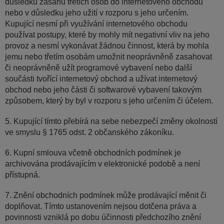
důsledku zásahů třetích osob do internetového obchodu
nebo v důsledku jeho užití v rozporu s jeho určením.
Kupující nesmí při využívání internetového obchodu
používat postupy, které by mohly mít negativní vliv na jeho
provoz a nesmí vykonávat žádnou činnost, která by mohla
jemu nebo třetím osobám umožnit neoprávněně zasahovat
či neoprávněně užít programové vybavení nebo další
součásti tvořící internetový obchod a užívat internetový
obchod nebo jeho části či softwarové vybavení takovým
způsobem, který by byl v rozporu s jeho určením či účelem.
5. Kupující tímto přebírá na sebe nebezpečí změny okolností
ve smyslu § 1765 odst. 2 občanského zákoníku.
6. Kupní smlouva včetně obchodních podmínek je
archivována prodávajícím v elektronické podobě a není
přístupná.
7. Znění obchodních podmínek může prodávající měnit či
doplňovat. Tímto ustanovením nejsou dotčena práva a
povinnosti vzniklá po dobu účinnosti předchozího znění