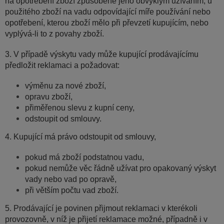
na opotřebení zboží způsobené jeho obvyklým užíváním, u
použitého zboží na vadu odpovídající míře používání nebo
opotřebení, kterou zboží mělo při převzetí kupujícím, nebo
vyplývá-li to z povahy zboží.
3. V případě výskytu vady může kupující prodávajícímu
předložit reklamaci a požadovat:
výměnu za nové zboží,
opravu zboží,
přiměřenou slevu z kupní ceny,
odstoupit od smlouvy.
4. Kupující má právo odstoupit od smlouvy,
pokud má zboží podstatnou vadu,
pokud nemůže věc řádně užívat pro opakovaný výskyt
vady nebo vad po opravě,
při větším počtu vad zboží.
5. Prodávající je povinen přijmout reklamaci v kterékoli
provozovně, v níž je přijetí reklamace možné, případně i v