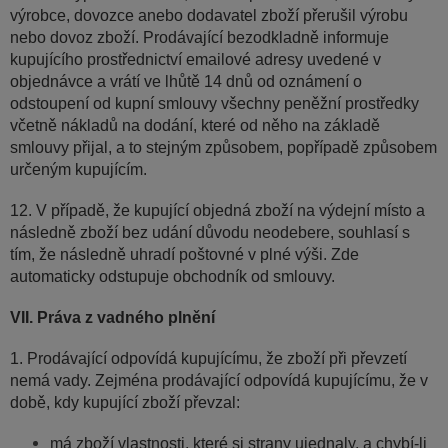
výrobce, dovozce anebo dodavatel zboží přerušil výrobu
nebo dovoz zboží. Prodávající bezodkladně informuje
kupujícího prostřednictví emailové adresy uvedené v
objednávce a vrátí ve lhůtě 14 dnů od oznámení o
odstoupení od kupní smlouvy všechny peněžní prostředky
včetně nákladů na dodání, které od něho na základě
smlouvy přijal, a to stejným způsobem, popřípadě způsobem
určeným kupujícím.
12. V případě, že kupující objedná zboží na výdejní místo a
následně zboží bez udání důvodu neodebere, souhlasí s
tím, že následně uhradí poštovné v plné výši. Zde
automaticky odstupuje obchodník od smlouvy.
VII. Práva z vadného plnění
1. Prodávající odpovídá kupujícímu, že zboží při převzetí
nemá vady. Zejména prodávající odpovídá kupujícímu, že v
době, kdy kupující zboží převzal:
má zboží vlastnosti, které si strany ujednaly, a chybí-li