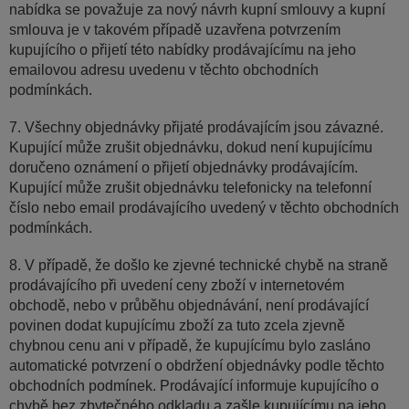
nabídka se považuje za nový návrh kupní smlouvy a kupní
smlouva je v takovém případě uzavřena potvrzením
kupujícího o přijetí této nabídky prodávajícímu na jeho
emailovou adresu uvedenu v těchto obchodních
podmínkách.
7. Všechny objednávky přijaté prodávajícím jsou závazné.
Kupující může zrušit objednávku, dokud není kupujícímu
doručeno oznámení o přijetí objednávky prodávajícím.
Kupující může zrušit objednávku telefonicky na telefonní
číslo nebo email prodávajícího uvedený v těchto obchodních
podmínkách.
8. V případě, že došlo ke zjevné technické chybě na straně
prodávajícího při uvedení ceny zboží v internetovém
obchodě, nebo v průběhu objednávání, není prodávající
povinen dodat kupujícímu zboží za tuto zcela zjevně
chybnou cenu ani v případě, že kupujícímu bylo zasláno
automatické potvrzení o obdržení objednávky podle těchto
obchodních podmínek. Prodávající informuje kupujícího o
chybě bez zbytečného odkladu a zašle kupujícímu na jeho