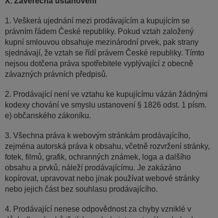
X. Závěrečná ustanovení
1. Veškerá ujednání mezi prodávajícím a kupujícím se
právním řádem České republiky. Pokud vztah založený
kupní smlouvou obsahuje mezinárodní prvek, pak strany
sjednávají, že vztah se řídí právem České republiky. Tímto
nejsou dotčena práva spotřebitele vyplývající z obecně
závazných právních předpisů.
2. Prodávající není ve vztahu ke kupujícímu vázán žádnými
kodexy chování ve smyslu ustanovení § 1826 odst. 1 písm.
e) občanského zákoníku.
3. Všechna práva k webovým stránkám prodávajícího,
zejména autorská práva k obsahu, včetně rozvržení stránky,
fotek, filmů, grafik, ochranných známek, loga a dalšího
obsahu a prvků, náleží prodávajícímu. Je zakázáno
kopírovat, upravovat nebo jinak používat webové stránky
nebo jejich část bez souhlasu prodávajícího.
4. Prodávající nenese odpovědnost za chyby vzniklé v