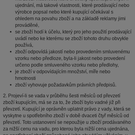
ujednání, má takové vlastnosti, které prodávající nebo
výrobce popsal nebo které kupující očekával s
ohledem na povahu zboží a na základě reklamy jimi
prováděné,
se zboží hodí k účelu, který pro jeho použití prodávající
uvádí nebo ke kterému se zboží tohoto druhu obvykle
používá,
zboží odpovídá jakostí nebo provedením smluvenému
vzorku nebo předloze, byla-li jakost nebo provedení
určeno podle smluveného vzorku nebo předlohy,
je zboží v odpovídajícím množství, míře nebo
hmotnosti
zboží vyhovuje požadavkům právních předpisů.
2. Projeví-li se vada v průběhu šesti měsíců od převzetí
zboží kupujícím, má se za to, že zboží bylo vadné již při
převzetí. Kupující je oprávněn uplatnit právo z vady, která se
vyskytne u spotřebního zboží v době dvaceti čtyř měsíců od
převzetí. Toto ustanovení se nepoužije u zboží prodávaného
za nižší cenu na vadu, pro kterou byla nižší cena ujednána,