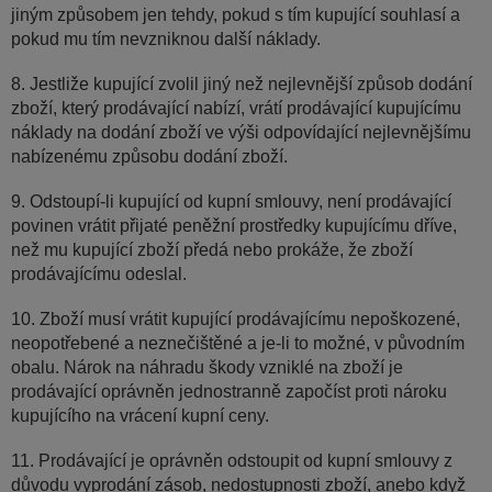
jiným způsobem jen tehdy, pokud s tím kupující souhlasí a
pokud mu tím nevzniknou další náklady.
8. Jestliže kupující zvolil jiný než nejlevnější způsob dodání
zboží, který prodávající nabízí, vrátí prodávající kupujícímu
náklady na dodání zboží ve výši odpovídající nejlevnějšímu
nabízenému způsobu dodání zboží.
9. Odstoupí-li kupující od kupní smlouvy, není prodávající
povinen vrátit přijaté peněžní prostředky kupujícímu dříve,
než mu kupující zboží předá nebo prokáže, že zboží
prodávajícímu odeslal.
10. Zboží musí vrátit kupující prodávajícímu nepoškozené,
neopotřebené a neznečištěné a je-li to možné, v původním
obalu. Nárok na náhradu škody vzniklé na zboží je
prodávající oprávněn jednostranně započíst proti nároku
kupujícího na vrácení kupní ceny.
11. Prodávající je oprávněn odstoupit od kupní smlouvy z
důvodu vyprodání zásob, nedostupnosti zboží, anebo když