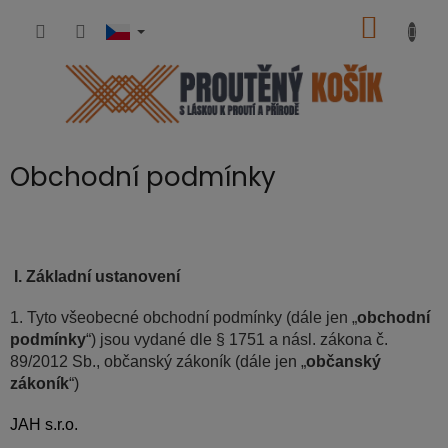
Přejít
NÁKUP
na
obsah
KOŠÍK
Obchodní podmínky
I.
Základní ustanovení
1. Tyto všeobecné obchodní podmínky (dále jen „
obchodní
podmínky
“) jsou vydané dle § 1751 a násl. zákona č.
89/2012 Sb., občanský zákoník (dále jen „
občanský
zákoník
“)
JAH s.r.o.