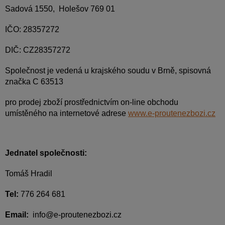
Sadová 1550, Holešov 769 01
IČO: 28357272
DIČ: CZ28357272
Společnost je vedená u krajského soudu v Brně, spisovná
značka C 63513
pro prodej zboží prostřednictvím on-line obchodu
umístěného na internetové adrese
www.e-proutenezbozi.cz
Jednatel společnosti:
Tomáš Hradil
Tel:
776 264 681
Email:
info@e-proutenezbozi.cz