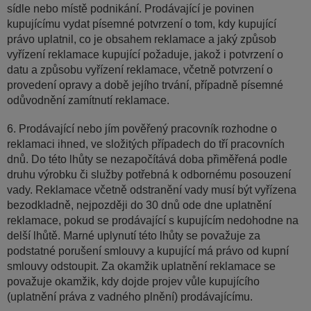
sídle nebo místě podnikání. Prodávající je povinen
kupujícímu vydat písemné potvrzení o tom, kdy kupující
právo uplatnil, co je obsahem reklamace a jaký způsob
vyřízení reklamace kupující požaduje, jakož i potvrzení o
datu a způsobu vyřízení reklamace, včetně potvrzení o
provedení opravy a době jejího trvání, případně písemné
odůvodnění zamítnutí reklamace.
6. Prodávající nebo jím pověřený pracovník rozhodne o
reklamaci ihned, ve složitých případech do tří pracovních
dnů. Do této lhůty se nezapočítává doba přiměřená podle
druhu výrobku či služby potřebná k odbornému posouzení
vady. Reklamace včetně odstranění vady musí být vyřízena
bezodkladně, nejpozději do 30 dnů ode dne uplatnění
reklamace, pokud se prodávající s kupujícím nedohodne na
delší lhůtě. Marné uplynutí této lhůty se považuje za
podstatné porušení smlouvy a kupující má právo od kupní
smlouvy odstoupit. Za okamžik uplatnění reklamace se
považuje okamžik, kdy dojde projev vůle kupujícího
(uplatnění práva z vadného plnění) prodávajícímu.