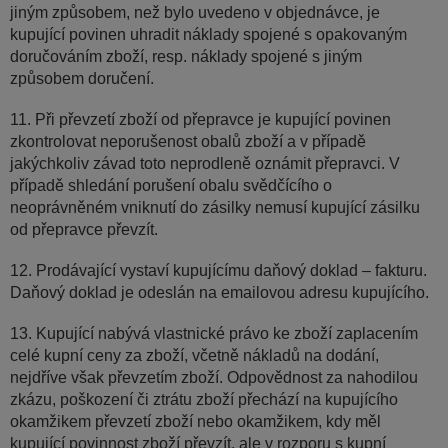
jiným způsobem, než bylo uvedeno v objednávce, je
kupující povinen uhradit náklady spojené s opakovaným
doručováním zboží, resp. náklady spojené s jiným
způsobem doručení.
11. Při převzetí zboží od přepravce je kupující povinen
zkontrolovat neporušenost obalů zboží a v případě
jakýchkoliv závad toto neprodleně oznámit přepravci. V
případě shledání porušení obalu svědčícího o
neoprávněném vniknutí do zásilky nemusí kupující zásilku
od přepravce převzít.
12. Prodávající vystaví kupujícímu daňový doklad – fakturu.
Daňový doklad je odeslán na emailovou adresu kupujícího.
13. Kupující nabývá vlastnické právo ke zboží zaplacením
celé kupní ceny za zboží, včetně nákladů na dodání,
nejdříve však převzetím zboží. Odpovědnost za nahodilou
zkázu, poškození či ztrátu zboží přechází na kupujícího
okamžikem převzetí zboží nebo okamžikem, kdy měl
kupující povinnost zboží převzít, ale v rozporu s kupní