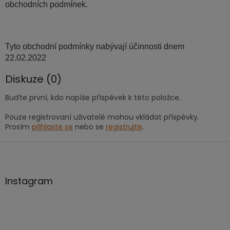
obchodních podmínek.
Tyto obchodní podmínky nabývají účinnosti dnem
22.02.2022
Diskuze (0)
Buďte první, kdo napíše příspěvek k této položce.
Pouze registrovaní uživatelé mohou vkládat příspěvky.
Prosím
přihlaste se
nebo se
registrujte
.
Z
á
p
a
Instagram
t
í