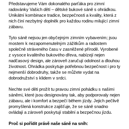
Představujeme Vám dokonalého parťáka pro zimní
radovánky Vašich dětí – dětské bukové sáně s ohrádkou.
Unikátní kombinace tradice, bezpečnosti a kvality, která z
nich činí nezbytný doplněk pro každou rodinu milující zimní
zábavu.
Tyto sáně nejsou jen obyčejným zimním vybavením; jsou
mostem k nezapomenutelným zážitkům a radostem
společně stráveného času v zasněžené přírodě. Vyrobené
z vysoce kvalitního bukového dřeva, nabízejí nejen
nadčasový design, ale zároveň zaručují odolnost a dlouhou
životnost. Ohrádka poskytuje potřebnou bezpečnost i pro ty
nejmenší dobrodruhy, takže se můžete vydat na
dobrodružství s klidem v srdci.
Nechte své děti prožít tu pravou zimní pohádku s našimi
sáněmi, které jsou designovány tak, aby podporovaly nejen
zábavu, ale i komfort a bezpečí během jízdy. Jejich pečlivě
promyšlená konstrukce zajišťuje, že se sáně snadno
ovládají a zároveň poskytují stabilní a bezpečnou jízdu.
Proč si pořídit právě naše sáně na sníh: