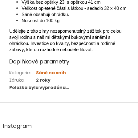
Výška bez opěrky 23, s opěrkou 41 cm
Velikost opletené části s látkou - sedadlo 32 x 40 cm
Sáně obsahují ohrádku.
Nosnost do 100 kg
Udělejte z této zimy nezapomenutelný zážitek pro celou
svoji rodinu s našimi dětskými bukovými sáněmi s
ohrádkou. Investice do kvality, bezpečnosti a rodinné
zábavy, kterou rozhodně nebudete litovat.
Doplňkové parametry
Kategorie
:
Sáně na sníh
Záruka
:
2 roky
Položka byla vyprodána…
Z
á
p
a
Instagram
t