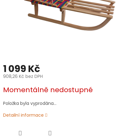
1 099 Kč
908,26 Kč bez DPH
Měrná
Momentálně nedostupné
cena:
Položka byla vyprodána…
Detailní informace