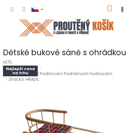
Přejít
NÁKUP
na
obsah
KOŠÍK
Dětské bukové sáně s ohrádkou
H175
Nejlepší cena
na trhu
Průměrné
1 hodnocení
Podrobnosti hodnocení
hodnocení
Značka:
HRADIL
produktu
je
5,0
z
5
hvězdiček.