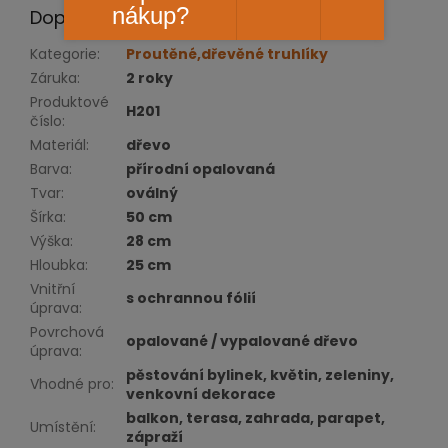
nákup?
Doplňkové parametry
Kategorie
:
Proutěné,dřevěné truhlíky
Záruka
:
2 roky
Produktové
H201
číslo
:
Materiál
:
dřevo
Barva
:
přírodní opalovaná
Tvar
:
oválný
Šírka
:
50 cm
Výška
:
28 cm
Hloubka
:
25 cm
Vnitřní
s ochrannou fólií
úprava
:
Povrchová
opalované / vypalované dřevo
úprava
:
pěstování bylinek, květin, zeleniny,
Vhodné pro
:
venkovní dekorace
balkon, terasa, zahrada, parapet,
Umístění
:
zápraží