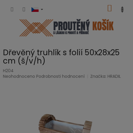
Přejít
NÁKUP
na
obsah
KOŠÍK
Dřevěný truhlík s folií 50x28x25
cm (š/v/h)
H204
Průměrné
Neohodnoceno
Podrobnosti hodnocení
Značka:
HRADIL
hodnocení
produktu
je
0,0
z
5
hvězdiček.