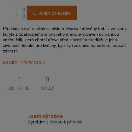
Přidat do košíku
Představte své rostliny se stylem. Masivní dřevěný truhlík ve tvaru
koryta z opalovaného smrkového dřeva je vybaven ochrannou
vnitřní fólií, která chrání dřevo před vlhkostí a prodlužuje jeho
životnost. Ideální pro květiny, bylinky i zeleninu na balkon, terasu či
zápraží.
Detailní informace
ZEPTAT SE
SDÍLET
Jsem výrobce
Vyrábím s láskou k přírodě