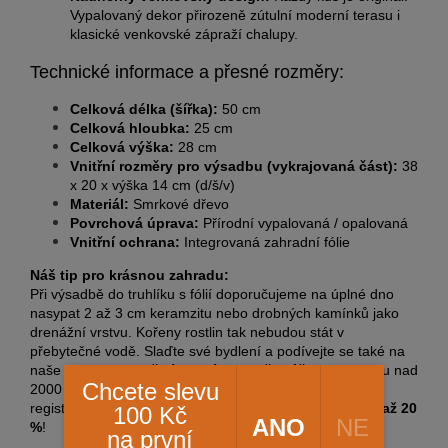
Vypalovaný dekor přirozeně zútulní moderní terasu i
klasické venkovské zápraží chalupy.
Technické informace a přesné rozměry:
Celková délka (šířka):
50 cm
Celková hloubka:
25 cm
Celková výška:
28 cm
Vnitřní rozměry pro výsadbu (vykrajovaná část):
38
x 20 x výška 14 cm (d/š/v)
Materiál:
Smrkové dřevo
Povrchová úprava:
Přírodní vypalovaná / opalovaná
Vnitřní ochrana:
Integrovaná zahradní fólie
Náš tip pro krásnou zahradu:
Při výsadbě do truhlíku s fólií doporučujeme na úplné dno
nasypat 2 až 3 cm keramzitu nebo drobných kamínků jako
drenážní vrstvu. Kořeny rostlin tak nebudou stát v
přebytečné vodě. Slaďte své bydlení a podívejte se také na
naše poctivé
proutěné truhlíky a květináče
. Při nákupu nad
Chcete slevu
2000 Kč od nás získáváte
dopravu zdarma
a pro
registrované zákazníky platí stálá
věrnostní sleva 5 % až 20
100 Kč
ANO
NE
%
!
na první