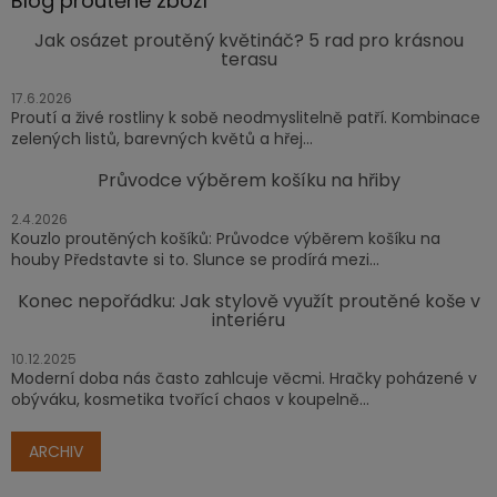
Blog proutěné zboží
Jak osázet proutěný květináč? 5 rad pro krásnou
terasu
17.6.2026
Proutí a živé rostliny k sobě neodmyslitelně patří. Kombinace
zelených listů, barevných květů a hřej...
Průvodce výběrem košíku na hřiby
2.4.2026
Kouzlo proutěných košíků: Průvodce výběrem košíku na
houby Představte si to. Slunce se prodírá mezi...
Konec nepořádku: Jak stylově využít proutěné koše v
interiéru
10.12.2025
Moderní doba nás často zahlcuje věcmi. Hračky poházené v
obýváku, kosmetika tvořící chaos v koupelně...
ARCHIV