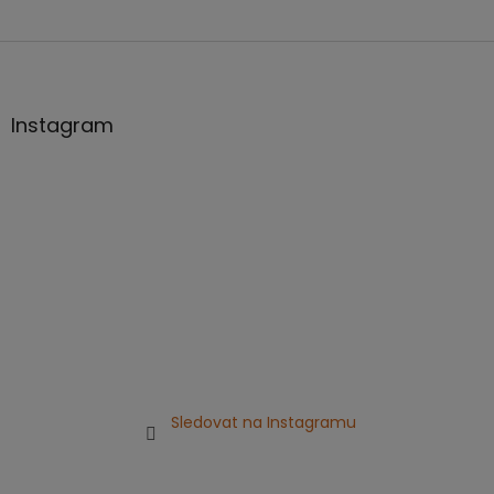
Z
á
p
a
Instagram
t
í
Sledovat na Instagramu