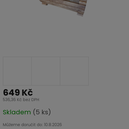
649 Kč
536,36 Kč bez DPH
Měrná
Skladem
(5 ks)
cena:
Můžeme doručit do:
10.8.2026