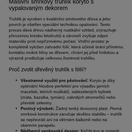
Masivní smrkový truhlík koryto s
vypalovaným dekorem
Truhlík je vyroben z kvalitního smrkového dřeva a jeho
povrch je ošetřen speciální technikou opalování. Tento
proces dává dřevu nádherný rustikální vzhled, zvýrazňuje
přirozenou kresbu letokruhů a zároveň zvyšuje odpor
materiálu proti nepříznivému počasí. Vnitřní prostor je
kompletně vyložen zahradní fólií, která účinně brání přímému
kontaktu mokré hlíny se dřevem, chrání jej před hnilobou a
výrazně prodlužuje celkovou životnost truhlíku.
Proč zvolit dřevěný truhlík s fólií?
Všestranné využití pro pěstování:
Koryto je díky
optimální hloubce perfektní pro výsadbu jarních
macešek, letních muškátů, stálezelených bylinek
(máta, bazalka, tymián), zakrslých stromečků nebo
převislé zeleniny.
Poctivý výrobek:
Žádný tenký dovozový plast. Pevná
smrková konstrukce zaručuje skvělou stabilitu – truhlík
se nepřevrátí ani na větrném balkoně nebo na
okenním parapetu.
Nádherný venkovský design:
Každý kus je originál.