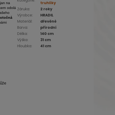
Kategorie
:
truhlíky
ojan na
akem odolá
Záruka
:
2 roky
vašeho
Výrobce
:
HRADIL
 otočná
Materiál
:
dřevěné
 námi
Barva
:
přírodní
Délka
:
140 cm
Výška
:
31 cm
Hloubka
:
41 cm
může