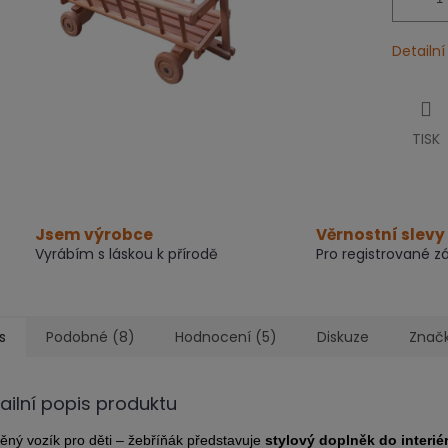
Detailn
TISK
Jsem výrobce
Věrnostní slevy
Vyrábím s láskou k přírodě
Pro registrované z
s
Podobné (8)
Hodnocení (5)
Diskuze
Znač
ailní popis produktu
ěný vozík pro děti – žebříňák představuje
stylový doplněk do interiér