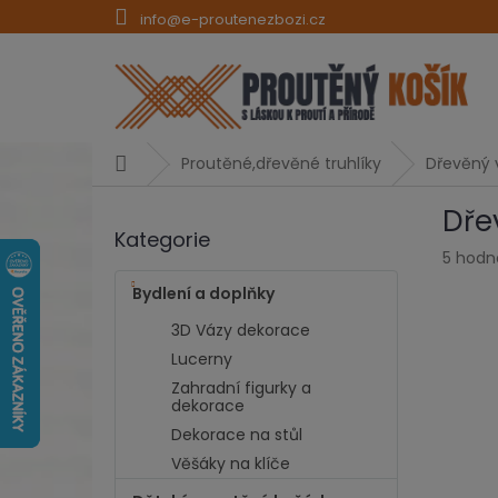
Přejít
info@e-proutenezbozi.cz
na
obsah
Domů
Proutěné,dřevěné truhlíky
Dřevěný v
P
Dře
o
Kategorie
Přeskočit
s
Průmě
5 hodn
kategorie
t
hodno
r
Bydlení a doplňky
produk
a
je
3D Vázy dekorace
n
5,0
Lucerny
z
n
5
Zahradní figurky a
í
hvězdi
dekorace
p
Dekorace na stůl
a
n
Věšáky na klíče
e