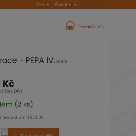
CZK
Čeština
NA
POVÍDÁNÍ A INSPIRACE
DOPRAVA A PLATBA
Přihlášení
REKLAMA
NÁKUPNÍ
Prázdný košík
KOŠÍK
race - PEPA IV.
H006
 Kč
Kč bez DPH
adem
(2 ks)
doručit do:
11.8.2026
Přidat do košíku