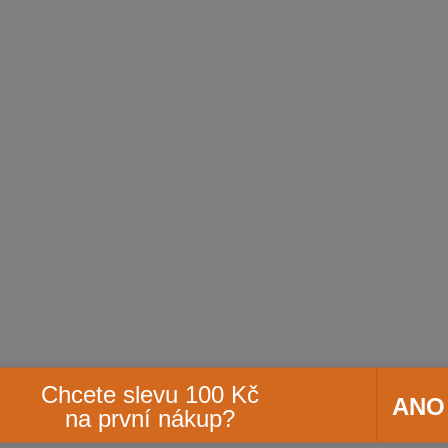
Chcete slevu 100 Kč
ANO
na první nákup?