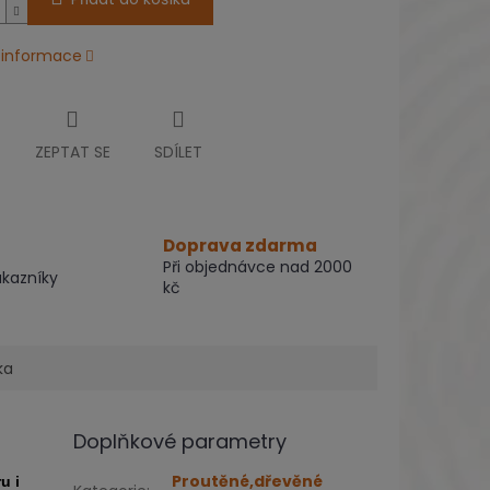
í informace
ZEPTAT SE
SDÍLET
Doprava zdarma
Při objednávce nad 2000
ákazníky
kč
ka
Doplňkové parametry
Proutěné,dřevěné
u i