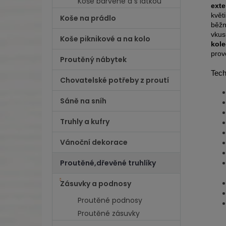
Koše barvené a s látkou
exte
květ
Koše na prádlo
běžn
vkus
Koše piknikové a na kolo
kol
prov
Proutěný nábytek
Tech
Chovatelské potřeby z proutí
Sáně na sníh
Truhly a kufry
Vánoční dekorace
Proutěné,dřevěné truhlíky
Zásuvky a podnosy
Proutěné podnosy
Proutěné zásuvky