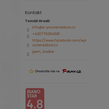
Kontakt
Tomáš Hradil
info
@
e-proutenezbozi.cz
+420776264681
https://www.facebook.com/epr
outenezbozi.cz
jsem_kosikar