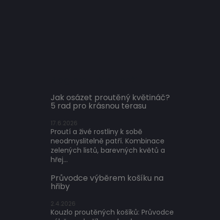
Blog proutěné zboží
Jak osázet proutěný květináč?
5 rad pro krásnou terasu
17.6.2026
Proutí a živé rostliny k sobě
neodmyslitelně patří. Kombinace
zelených listů, barevných květů a
hřej...
Průvodce výběrem košíku na
hřiby
2.4.2026
Kouzlo proutěných košíků: Průvodce