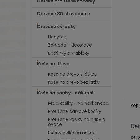
Dětské proutěné kočárky
l
Dřevěné 3D stavebnice
Dřevěné výrobky
Nábytek
Zahrada - dekorace
Bedýnky a krabičky
Koše na dřevo
Koše na dřevo s látkou
Koše na dřevo bez látky
Koše na houby - nákupní
Malé košíky - Na Velikonoce
Popi
Proutěné dárkové košíky
Proutěné košíky na hřiby a
ovoce
Det
Košíky velké na nákup
Dřev