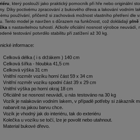
riéru
, který poslouží jako praktický pomocník při hře nebo originální st
iny. Díky poctivému zpracování z bukového dřeva a lakování vodním l
ému používání, přičemž si zachovává možnost vlastního přetření dle 
u. Tento model je navržen s důrazem na funkčnost, což dokládají
plně
ečka
s nastavitelnou tuhostí. Ačkoliv oficiální nosnost výrobce neuvádí,
edené testování potvrdilo stabilitu při zatížení až 30 kg.
nické informace:
Celková délka ( i s držákem ) 140 cm
Celková šířka - hloubka 41,5 cm
Celková výška 31 cm
Vnitřní rozměr vozíku horní část 59 x 34 cm
Vnitřní rozměr vozíku spodní část 39 x 29 cm
Vnitřní výška po horní okraj 18 cm
Oficiálně se nosnost neuvádí, u nás testováno na 30 kg
Vozík je nalakován vodním lakem, v případě potřeby si zákazník 
nabarvit na jakou barvu chce.
Vozík je vhodný jak do interiéru, tak do exteriéru
Kolečka u vozíku se točí, lze je povolit nebo utahnout.
Material bukové dřevo.