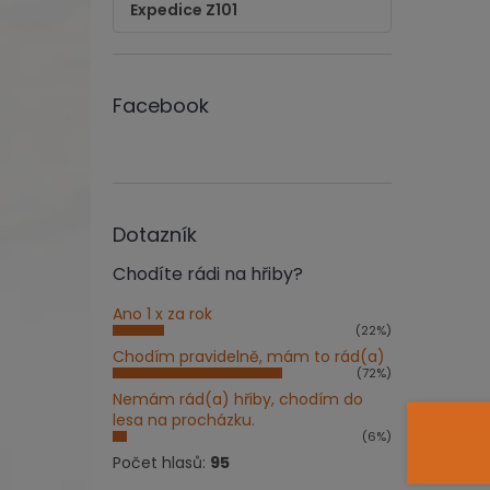
Expedice Z101
Facebook
Dotazník
Chodíte rádi na hřiby?
Ano 1 x za rok
(22%)
Chodím pravidelně, mám to rád(a)
(72%)
Nemám rád(a) hřiby, chodím do
lesa na procházku.
(6%)
Počet hlasů:
95