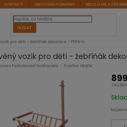
KONTAKTY
OBCHODNÍ PODMÍNKY
NĚCO O MĚ, KOŠÍKAŘI
HLEDAT
ozík pro děti - žebříňák dekorace - PEPA IV.
věný vozík pro děti - žebříňák deko
rné
ocení
Podrobnosti hodnocení
Značka:
HRADIL
cení
899
tu
742,98 
Měrná
Skl
cena:
ček.
Můžeme 