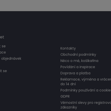
et
Pro zákazníka
t se
Kontakty
race
Obchodní podmínky
e objednávek
Něco o mě, košíkařina
Povídání a inspirace
t se
Doprava a platba
Reklamace, výměna a vrácen
do 14 dní
Podmínky používání a cookie
GDPR
Věrnostní slevy pro registrov
zákazníky