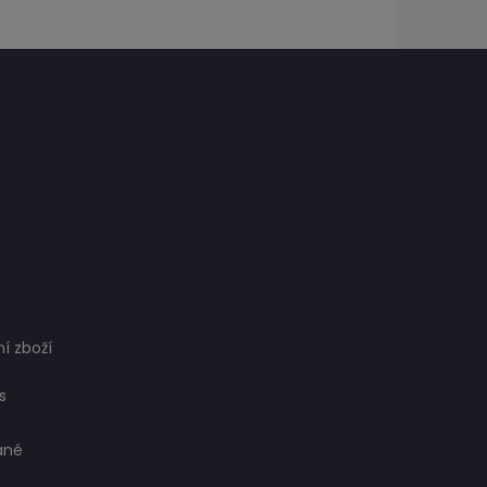
í zboží
s
ané