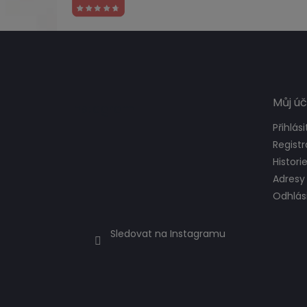
Z
á
p
a
t
Můj úč
Instagram
í
Přihlási
Regist
Histori
Adresy
Odhlási
Sledovat na Instagramu