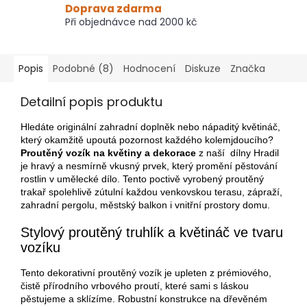
Doprava zdarma
Při objednávce nad 2000 kč
Popis
Podobné (8)
Hodnocení
Diskuze
Značka
Detailní popis produktu
Hledáte originální zahradní doplněk nebo nápaditý květináč,
který okamžitě upoutá pozornost každého kolemjdoucího?
Proutěný vozík na květiny a dekorace
z naší dílny Hradil
je hravý a nesmírně vkusný prvek, který promění pěstování
rostlin v umělecké dílo. Tento poctivě vyrobený proutěný
trakař spolehlivě zútulní každou venkovskou terasu, zápraží,
zahradní pergolu, městský balkon i vnitřní prostory domu.
Stylový proutěný truhlík a květináč ve tvaru
vozíku
Tento dekorativní proutěný vozík je upleten z prémiového,
čistě přírodního vrbového proutí, které sami s láskou
pěstujeme a sklízíme. Robustní konstrukce na dřevěném