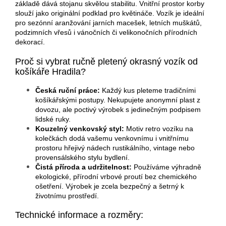
základě dává stojanu skvělou stabilitu. Vnitřní prostor korby
slouží jako originální podklad pro květináče. Vozík je ideální
pro sezónní aranžování jarních macešek, letních muškátů,
podzimních vřesů i vánočních či velikonočních přírodních
dekorací.
Proč si vybrat ručně pletený okrasný vozík od
košíkáře Hradila?
Česká ruční práce:
Každý kus pleteme tradičními
košíkářskými postupy. Nekupujete anonymní plast z
dovozu, ale poctivý výrobek s jedinečným podpisem
lidské ruky.
Kouzelný venkovský styl:
Motiv retro vozíku na
kolečkách dodá vašemu venkovnímu i vnitřnímu
prostoru hřejivý nádech rustikálního, vintage nebo
provensálského stylu bydlení.
Čistá příroda a udržitelnost:
Používáme výhradně
ekologické, přírodní vrbové proutí bez chemického
ošetření. Výrobek je zcela bezpečný a šetrný k
životnímu prostředí.
Technické informace a rozměry: