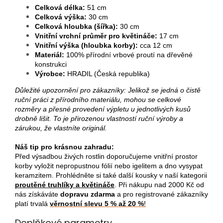
Celková délka:
51 cm
Celková výška:
30 cm
Celková hloubka (šířka):
30 cm
Vnitřní vrchní průměr pro květináče:
17 cm
Vnitřní výška (hloubka korby):
cca 12 cm
Materiál:
100% přírodní vrbové proutí na dřevěné
konstrukci
Výrobce:
HRADIL (Česká republika)
Důležité upozornění pro zákazníky: Jelikož se jedná o čistě
ruční práci z přírodního materiálu, mohou se celkové
rozměry a přesné provedení výpletu u jednotlivých kusů
drobně lišit. To je přirozenou vlastností ruční výroby a
zárukou, že vlastníte originál.
Náš tip pro krásnou zahradu:
Před výsadbou živých rostlin doporučujeme vnitřní prostor
korby vyložit nepropustnou fólií nebo igelitem a dno vysypat
keramzitem. Prohlédněte si také další kousky v naší kategorii
proutěné truhlíky a květináče
. Při nákupu nad 2000 Kč od
nás získáváte
dopravu zdarma
a pro registrované zákazníky
platí trvalá
věrnostní slevu 5 % až 20 %
!
Doplňkové parametry