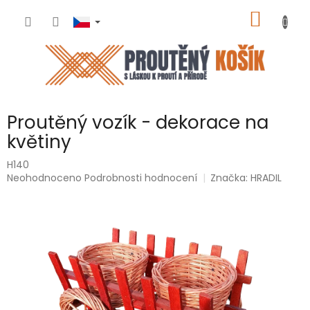
Přejít
NÁKUP
na
obsah
KOŠÍK
Proutěný vozík - dekorace na
květiny
H140
Průměrné
Neohodnoceno
Podrobnosti hodnocení
Značka:
HRADIL
hodnocení
produktu
je
0,0
z
5
hvězdiček.