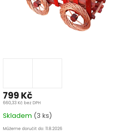
799 Kč
660,33 Kč bez DPH
Měrná
Skladem
(3 ks)
cena:
Můžeme doručit do:
11.8.2026