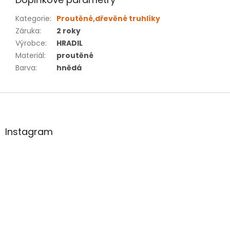
Kategorie
:
Proutěné,dřevěné truhlíky
Záruka
:
2 roky
Výrobce
:
HRADIL
Materiál
:
proutěné
Barva
:
hnědá
Z
á
p
a
Instagram
t
í