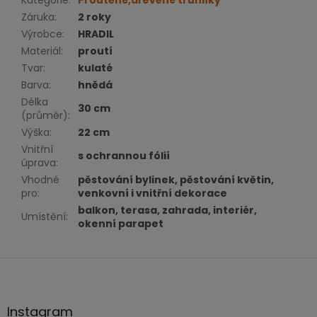
Záruka
:
2 roky
Výrobce
:
HRADIL
Materiál
:
proutí
Tvar
:
kulaté
Barva
:
hnědá
Délka
30 cm
(průměr)
:
Výška
:
22 cm
Vnitřní
s ochrannou fólií
úprava
:
Vhodné
pěstování bylinek, pěstování květin,
pro
:
venkovní i vnitřní dekorace
balkon, terasa, zahrada, interiér,
Umístění
:
okenní parapet
Z
á
p
a
Instagram