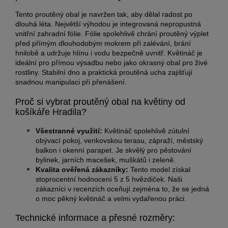
Tento proutěný obal je navržen tak, aby dělal radost po
dlouhá léta. Největší výhodou je integrovaná nepropustná
vnitřní zahradní fólie. Fólie spolehlivě chrání proutěný výplet
před přímým dlouhodobým mokrem při zalévání, brání
hnilobě a udržuje hlínu i vodu bezpečně uvnitř. Květináč je
ideální pro přímou výsadbu nebo jako okrasný obal pro živé
rostliny. Stabilní dno a praktická proutěná ucha zajišťují
snadnou manipulaci při přenášení.
Proč si vybrat proutěný obal na květiny od
košíkáře Hradila?
Všestranné využití:
Květináč spolehlivě zútulní
obývací pokoj, venkovskou terasu, zápraží, městský
balkon i okenní parapet. Je skvělý pro pěstování
bylinek, jarních macešek, muškátů i zeleně.
Kvalita ověřená zákazníky:
Tento model získal
stoprocentní hodnocení 5 z 5 hvězdiček. Naši
zákazníci v recenzích oceňují zejména to, že se jedná
o moc pěkný květináč a velmi vydařenou práci.
Technické informace a přesné rozměry: