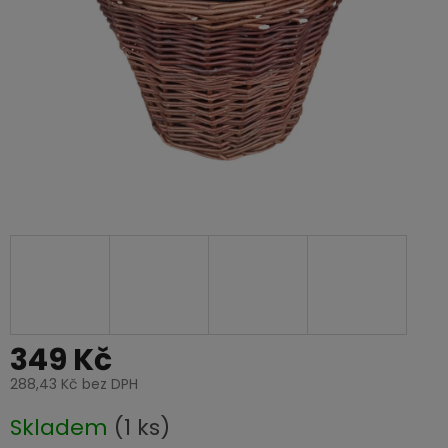
349 Kč
288,43 Kč bez DPH
Měrná
Skladem
(1 ks)
cena: