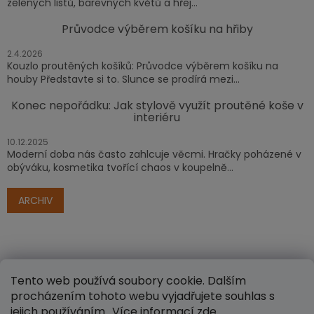
zelených listů, barevných květů a hřej...
Průvodce výběrem košíku na hřiby
2.4.2026
Kouzlo proutěných košíků: Průvodce výběrem košíku na
houby Představte si to. Slunce se prodírá mezi...
Konec nepořádku: Jak stylově využít proutěné koše v
interiéru
10.12.2025
Moderní doba nás často zahlcuje věcmi. Hračky poházené v
obýváku, kosmetika tvořící chaos v koupelně...
ARCHIV
Tento web používá soubory cookie. Dalším
procházením tohoto webu vyjadřujete souhlas s
jejich používáním.. Více informací
zde
.