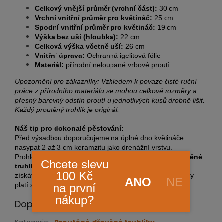
Celkový vnější průměr (vrchní část):
30 cm
Vrchní vnitřní průměr pro květináč:
25 cm
Spodní vnitřní průměr pro květináč:
19 cm
Výška bez uší (hloubka):
22 cm
Celková výška včetně uší:
26 cm
Vnitřní úprava:
Ochranná igelitová fólie
Materiál:
přírodní neloupané vrbové proutí
Upozornění pro zákazníky: Vzhledem k povaze čisté ruční
práce z přírodního materiálu se mohou celkové rozměry a
přesný barevný odstín proutí u jednotlivých kusů drobně lišit.
Každý proutěný truhlík je originál.
Náš tip pro dokonalé pěstování:
Před výsadbou doporučujeme na úplné dno květináče
nasypat 2 až 3 cm keramzitu jako drenážní vrstvu.
Prohlédněte si také další rozměry v naší kategorii
proutěné
Chcete slevu
truhlíky a květináče
. Při nákupu nad 2000 Kč od nás
100 Kč
získáváte
dopravu zdarma
a pro registrované zákazníky
ANO
NE
platí stálá
věrnostní sleva 5 % až 20 %
!
na první
nákup?
Doplňkové parametry
Kategorie
:
Proutěné,dřevěné truhlíky