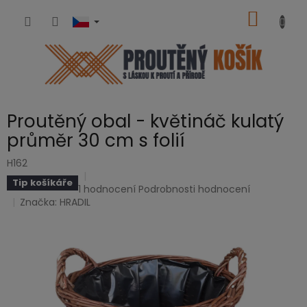
Přejít
NÁKUP
na
obsah
KOŠÍK
Proutěný obal - květináč kulatý
průměr 30 cm s folií
H162
Tip košíkáře
Průměrné
1 hodnocení
Podrobnosti hodnocení
hodnocení
Značka:
HRADIL
produktu
je
5,0
z
5
hvězdiček.