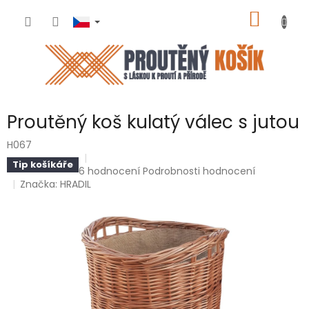
Přejít
NÁKUP
na
obsah
KOŠÍK
Proutěný koš kulatý válec s jutou
H067
Tip košíkáře
Průměrné
6 hodnocení
Podrobnosti hodnocení
hodnocení
Značka:
HRADIL
produktu
je
5,0
z
5
hvězdiček.