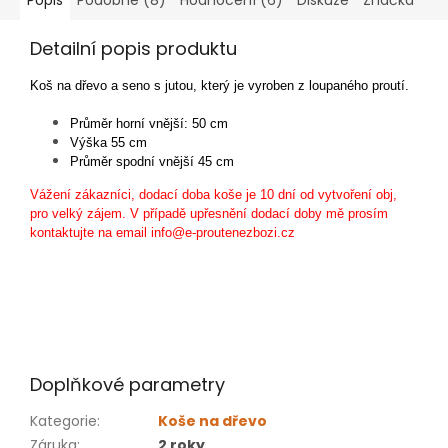
Popis
Podobné (8)
Hodnocení (6)
Diskuze
Značka
Detailní popis produktu
Koš na dřevo a seno s jutou, který je vyroben z loupaného proutí.
Průměr horní vnější: 50 cm
Výška 55 cm
Průměr spodní vnější 45 cm
Vážení zákazníci, dodací doba koše je 10 dní od vytvoření obj,
pro velký zájem. V případě upřesnění dodací doby mě prosím
kontaktujte na email info@e-proutenezbozi.cz
Doplňkové parametry
Kategorie
:
Koše na dřevo
Záruka
:
2 roky