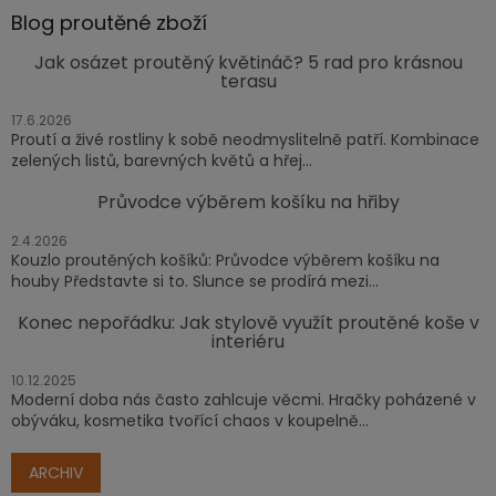
Blog proutěné zboží
Jak osázet proutěný květináč? 5 rad pro krásnou
terasu
17.6.2026
Proutí a živé rostliny k sobě neodmyslitelně patří. Kombinace
zelených listů, barevných květů a hřej...
Průvodce výběrem košíku na hřiby
2.4.2026
Kouzlo proutěných košíků: Průvodce výběrem košíku na
houby Představte si to. Slunce se prodírá mezi...
Konec nepořádku: Jak stylově využít proutěné koše v
interiéru
10.12.2025
Moderní doba nás často zahlcuje věcmi. Hračky poházené v
obýváku, kosmetika tvořící chaos v koupelně...
ARCHIV