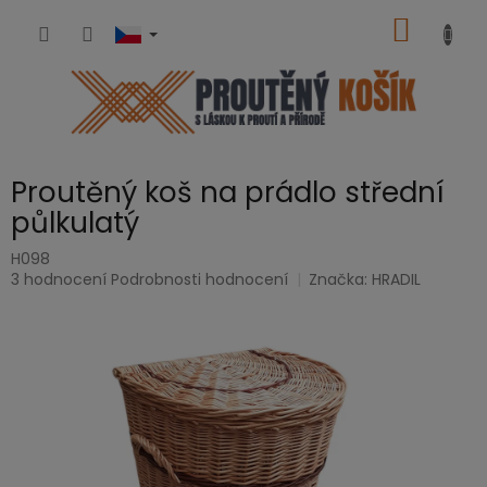
Přejít
NÁKUP
na
obsah
KOŠÍK
Proutěný koš na prádlo střední
půlkulatý
H098
Průměrné
3 hodnocení
Podrobnosti hodnocení
Značka:
HRADIL
hodnocení
produktu
je
5,0
z
5
hvězdiček.