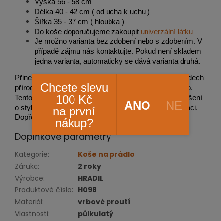
Výška 56 - 58 cm
Délka 40 - 42 cm ( od ucha k uchu )
Šířka 35 - 37 cm ( hloubka )
Do koše doporučujeme zakoupit
univerzální látku
Je možno varianta bez zdobení nebo s zdobením. V
případě zájmu nás kontaktujte. Pokud není skladem
jedna varianta, automaticky se dává varianta druhá.
Přineste do své domácnosti nejen praktičnost, ale i nádech
Chcete slevu
přírodní elegance s naším proutěným košem na prádlo.
100 Kč
Tento koš není jen úložným prostředkem – je to prohlášení
ANO
NE
o stylu, ekologické udržitelnosti a lásce k řemeslné práci.
na první
Dopřejte si to nejlepší pro vás i vaši domácnost.
nákup?
Doplňkové parametry
Kategorie
:
Koše na prádlo
Záruka
:
2 roky
Výrobce
:
HRADIL
Produktové číslo
:
H098
Materiál
:
vrbové proutí
Vlastnosti
:
půlkulatý