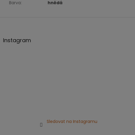
Barva
:
hnědá
Z
á
p
a
Instagram
t
í
Sledovat na Instagramu