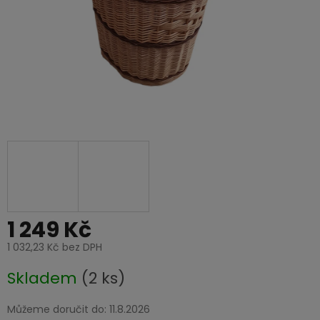
1 249 Kč
1 032,23 Kč bez DPH
Měrná
Skladem
(2 ks)
cena:
Můžeme doručit do:
11.8.2026