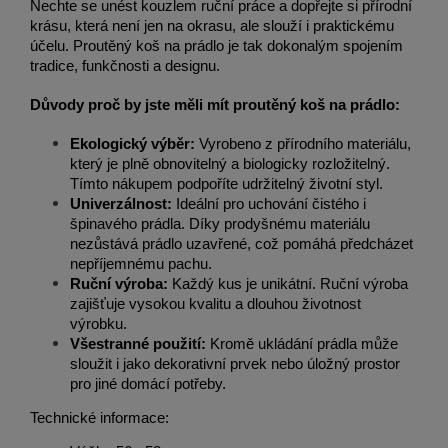
Nechte se unést kouzlem ruční práce a dopřejte si přírodní
krásu, která není jen na okrasu, ale slouží i praktickému
účelu. Proutěný koš na prádlo je tak dokonalým spojením
tradice, funkčnosti a designu.
Důvody proč by jste měli mít proutěný koš na prádlo:
Ekologický výběr:
Vyrobeno z přírodního materiálu,
který je plně obnovitelný a biologicky rozložitelný.
Tímto nákupem podpoříte udržitelný životní styl.
Univerzálnost:
Ideální pro uchování čistého i
špinavého prádla. Díky prodyšnému materiálu
nezůstává prádlo uzavřené, což pomáhá předcházet
nepříjemnému pachu.
Ruční výroba:
Každý kus je unikátní. Ruční výroba
zajišťuje vysokou kvalitu a dlouhou životnost
výrobku.
Všestranné použití:
Kromě ukládání prádla může
sloužit i jako dekorativní prvek nebo úložný prostor
pro jiné domácí potřeby.
Technické informace: