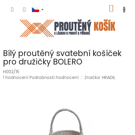
Přejít
NÁKUP
na
obsah
KOŠÍK
Bílý proutěný svatební košíček
pro družičky BOLERO
H002/15
Průměrné
1 hodnocení
Podrobnosti hodnocení
Značka:
HRADIL
hodnocení
produktu
je
5,0
z
5
hvězdiček.