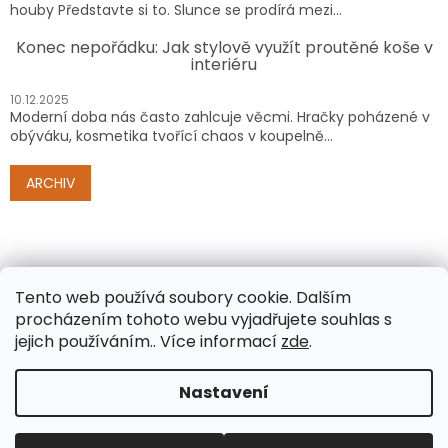
houby Představte si to. Slunce se prodírá mezi...
Konec nepořádku: Jak stylově využít proutěné koše v
interiéru
10.12.2025
Moderní doba nás často zahlcuje věcmi. Hračky poházené v
obýváku, kosmetika tvořící chaos v koupelně...
ARCHIV
Tento web používá soubory cookie. Dalším
procházením tohoto webu vyjadřujete souhlas s
jejich používáním.. Více informací
zde
.
Vytvořil Shoptet
Nastavení
Copyright 2026
www.e-proutenezbozi.cz
. Všechna