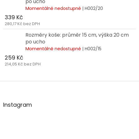
po ucho
Momentálně nedostupné
| H002/20
339 Kč
280,17 Kč bez DPH
Rozměry koše: průměr 15 cm, výška 20 cm
po ucho
Momentálně nedostupné
| H002/15
259 Kč
214,05 Kč bez DPH
Z
á
p
a
Instagram
t
í