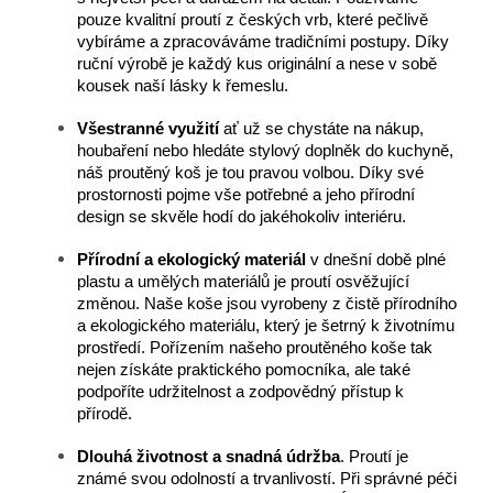
pouze kvalitní proutí z českých vrb, které pečlivě
vybíráme a zpracováváme tradičními postupy. Díky
ruční výrobě je každý kus originální a nese v sobě
kousek naší lásky k řemeslu.
Všestranné využití
ať už se chystáte na nákup,
houbaření nebo hledáte stylový doplněk do kuchyně,
náš proutěný koš je tou pravou volbou. Díky své
prostornosti pojme vše potřebné a jeho přírodní
design se skvěle hodí do jakéhokoliv interiéru.
Přírodní a ekologický materiál
v dnešní době plné
plastu a umělých materiálů je proutí osvěžující
změnou. Naše koše jsou vyrobeny z čistě přírodního
a ekologického materiálu, který je šetrný k životnímu
prostředí. Pořízením našeho proutěného koše tak
nejen získáte praktického pomocníka, ale také
podpoříte udržitelnost a zodpovědný přístup k
přírodě.
Dlouhá životnost a snadná údržba
. Proutí je
známé svou odolností a trvanlivostí. Při správné péči