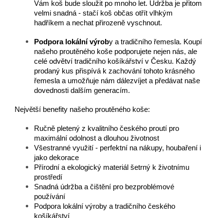
Vám koš bude sloužit po mnoho let. Údržba je přitom
velmi snadná - stačí koš občas otřít vlhkým
hadříkem a nechat přirozeně vyschnout.
Podpora lokální výrob
y a tradičního řemesla. Koupí
našeho proutěného koše podporujete nejen nás, ale
celé odvětví tradičního košíkářství v Česku. Každý
prodaný kus přispívá k zachování tohoto krásného
řemesla a umožňuje nám dálezvíjet a předávat naše
dovednosti dalším generacím.
Největší benefity našeho proutěného koše:
Ručně pletený z kvalitního českého proutí pro
maximální odolnost a dlouhou životnost
Všestranné využití - perfektní na nákupy, houbaření i
jako dekorace
Přírodní a ekologický materiál šetrný k životnímu
prostředí
Snadná údržba a čištění pro bezproblémové
používání
Podpora lokální výroby a tradičního českého
košíkářství