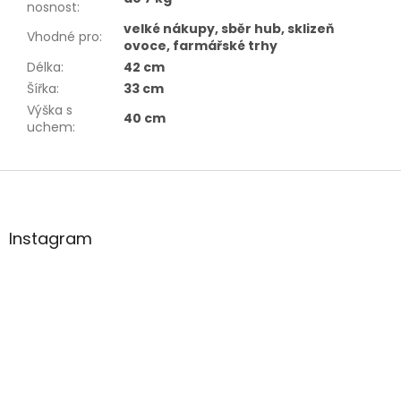
nosnost
:
velké nákupy, sběr hub, sklizeň
Vhodné pro
:
ovoce, farmářské trhy
Délka
:
42 cm
Šířka
:
33 cm
Výška s
40 cm
uchem
:
Z
á
p
a
Instagram
t
í