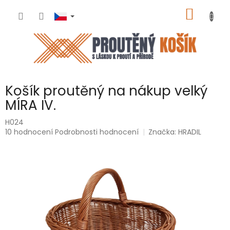
Přejít
NÁKUP
na
obsah
KOŠÍK
Košík proutěný na nákup velký
MÍRA IV.
H024
Průměrné
10 hodnocení
Podrobnosti hodnocení
Značka:
HRADIL
hodnocení
produktu
je
5,0
z
5
hvězdiček.