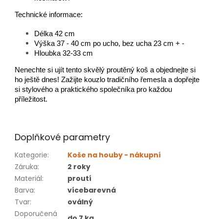
Technické informace:
Délka 42 cm
Výška 37 - 40 cm po ucho, bez ucha 23 cm + -
Hloubka 32-33 cm
Nenechte si ujít tento skvělý proutěný koš a objednejte si
ho ještě dnes! Zažijte kouzlo tradičního řemesla a dopřejte
si stylového a praktického společníka pro každou
příležitost.
Doplňkové parametry
Kategorie
:
Koše na houby - nákupní
Záruka
:
2 roky
Materiál
:
proutí
Barva
:
vícebarevná
Tvar
:
oválný
Doporučená
do 7 kg